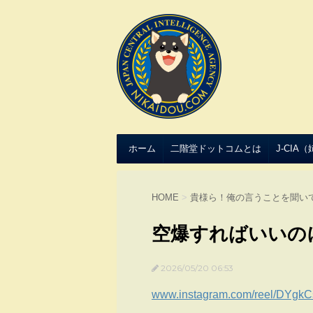
ホーム
二階堂ドットコムとは
J-CIA
HOME
>
貴様ら！俺の言うことを聞い
空爆すればいいの
2026/05/20 06:53
www.instagram.com/reel/DYg