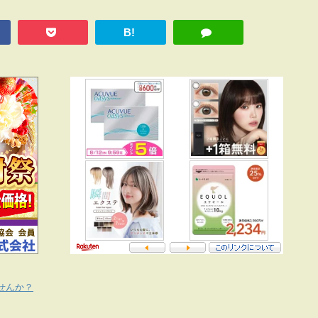
B!
せんか？