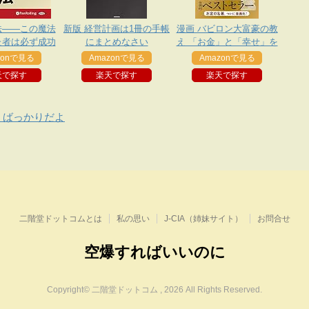
法――この魔法
新版 経営計画は1冊の手帳
漫画 バビロン大富豪の教
た者は必ず成功
にまとめなさい
え 「お金」と「幸せ」を
する
生み出す五つの黄金法則
zonで見る
Amazonで見る
Amazonで見る
天で探す
楽天で探す
楽天で探す
ミばっかりだよ
二階堂ドットコムとは
私の思い
J-CIA（姉妹サイト）
お問合せ
空爆すればいいのに
Copyright© 二階堂ドットコム , 2026 All Rights Reserved.