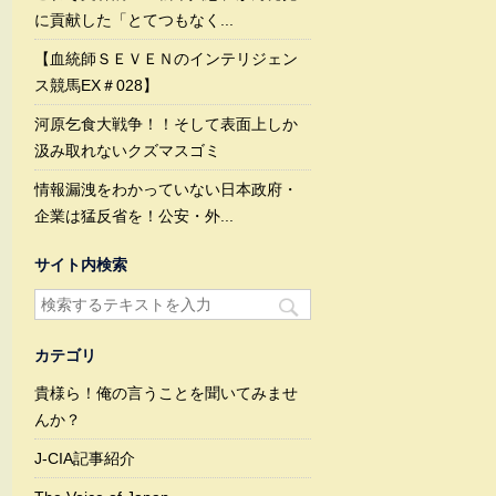
に貢献した「とてつもなく...
【血統師ＳＥＶＥＮのインテリジェン
ス競馬EX＃028】
河原乞食大戦争！！そして表面上しか
汲み取れないクズマスゴミ
情報漏洩をわかっていない日本政府・
企業は猛反省を！公安・外...
サイト内検索
カテゴリ
貴様ら！俺の言うことを聞いてみませ
んか？
J-CIA記事紹介