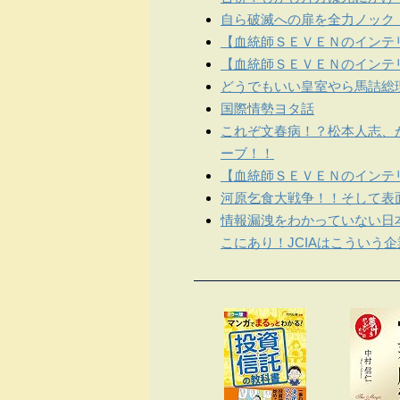
自ら破滅への扉を全力ノック
【血統師ＳＥＶＥＮのインテリ
【血統師ＳＥＶＥＮのインテリ
どうでもいい皇室やら馬詰総
国際情勢ヨタ話
これぞ文春病！？松本人志、
ーブ！！
【血統師ＳＥＶＥＮのインテリ
河原乞食大戦争！！そして表
情報漏洩をわかっていない日
こにあり！JCIAはこういう