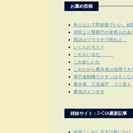
お薦め投稿
外人なんて即射殺でいい。経
岸田より警察庁の使用人のあほ
馬詰はリウマチで死ねよ。
いくらだろう？
これもいるな。。。
これ欲しいな
これだから農水省は信用でき
厚労省利権ワクチンはろくな
農水省 三流省庁 ゴミ役人
農水のインチキ
姉妹サイト：J-CIA最新記事
合併！しかし片方は死にかけ