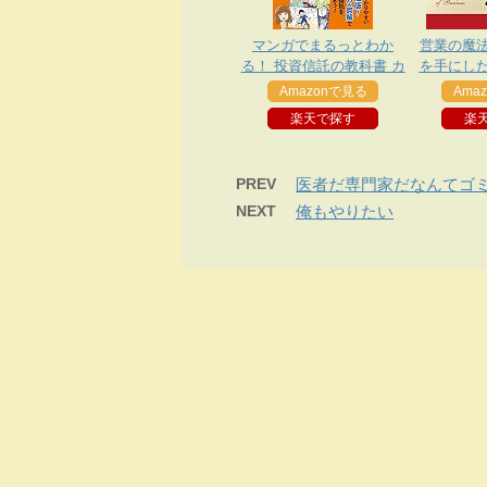
マンガでまるっとわか
営業の魔
る！ 投資信託の教科書 カ
を手にし
ラー版 資産運用勉強シリ
Amazonで見る
Ama
ーズ
楽天で探す
楽
PREV
医者だ専門家だなんてゴ
NEXT
俺もやりたい