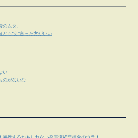
費のムダ。
ども"え"言った方がいい
ない
ものがないな
！頓挫するかもしれない発表済経営統合のウラ！