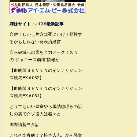
姉妹サイト：J-CIA最新記事
合併！しかし片方は死にかけ！頓挫す
るかもしれない発表済経営...
自ら破滅への扉を全力ノック！久々
の“ジャニーズ崩壊”情報が...
【血統師ＳＥＶＥＮのインテリジェン
ス競馬EX＃032】
【血統師ＳＥＶＥＮのインテリジェン
ス競馬EX＃031】
どうでもいい皇室やら馬詰総理らの話
しの裏でクソ役人は着々と...
国際情勢ヨタ話
これぞ文春病！？松本人志、がん発覚