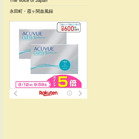
The Voice of Japan
永田町・霞ヶ関血風録