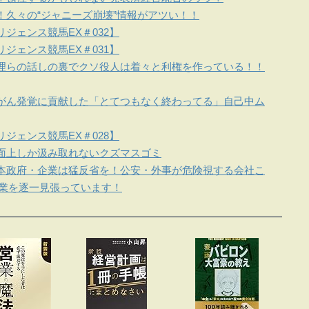
！久々の“ジャニーズ崩壊”情報がアツい！！
ジェンス競馬EX＃032】
ジェンス競馬EX＃031】
理らの話しの裏でクソ役人は着々と利権を作っている！！
がん発覚に貢献した「とてつもなく終わってる」自己中ム
ジェンス競馬EX＃028】
面上しか汲み取れないクズマスゴミ
本政府・企業は猛反省を！公安・外事が危険視する会社こ
企業を逐一見張っています！