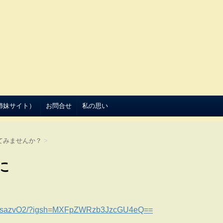
（姉妹サイト）
お問合せ
私の思い
てみませんか？
>
に
kCsazvO2/?igsh=MXFpZWRzb3JzcGU4eQ==