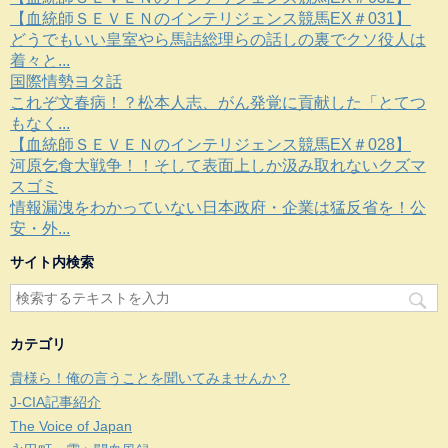
【血統師ＳＥＶＥＮのインテリジェンス競馬EX＃031】
どうでもいい皇室やら馬詰総理らの話しの裏でクソ役人は
着々と...
国際情勢ヨタ話
これぞ文春病！？松本人志、がん発覚に貢献した「とてつ
もなく...
【血統師ＳＥＶＥＮのインテリジェンス競馬EX＃028】
河原乞食大戦争！！そして表面上しか汲み取れないクズマ
スゴミ
情報漏洩をわかっていない日本政府・企業は猛反省を！公
安・外...
サイト内検索
カテゴリ
貴様ら！俺の言うことを聞いてみませんか？
J-CIA記事紹介
The Voice of Japan