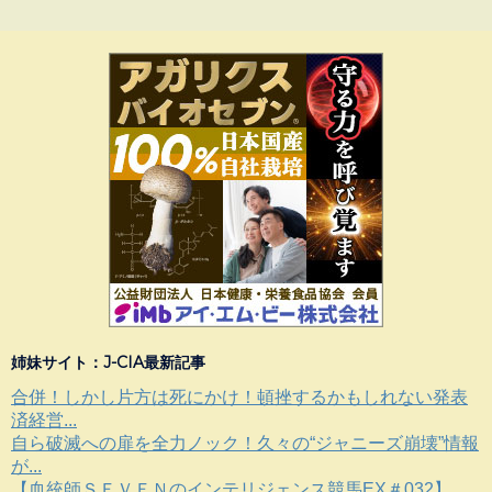
姉妹サイト：J-CIA最新記事
合併！しかし片方は死にかけ！頓挫するかもしれない発表
済経営...
自ら破滅への扉を全力ノック！久々の“ジャニーズ崩壊”情報
が...
【血統師ＳＥＶＥＮのインテリジェンス競馬EX＃032】