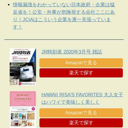
情報漏洩をわかっていない日本政府・企業は猛
反省を！公安・外事が危険視する会社ここにあ
り！JCIAはこういう企業を逐一見張っていま
す！
JR時刻表 2020年3月号 雑誌
Amazonで見る
楽天で探す
HAWAII RISA'S FAVORITES 大人女子
はハワイで美味しく美しく
Amazonで見る
楽天で探す