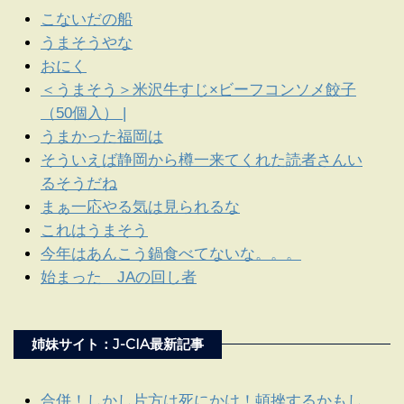
こないだの船
うまそうやな
おにく
＜うまそう＞米沢牛すじ×ビーフコンソメ餃子
（50個入） |
うまかった福岡は
そういえば静岡から樽一来てくれた読者さんい
るそうだね
まぁ一応やる気は見られるな
これはうまそう
今年はあんこう鍋食べてないな。。。
始まった JAの回し者
姉妹サイト：J-CIA最新記事
合併！しかし片方は死にかけ！頓挫するかもし