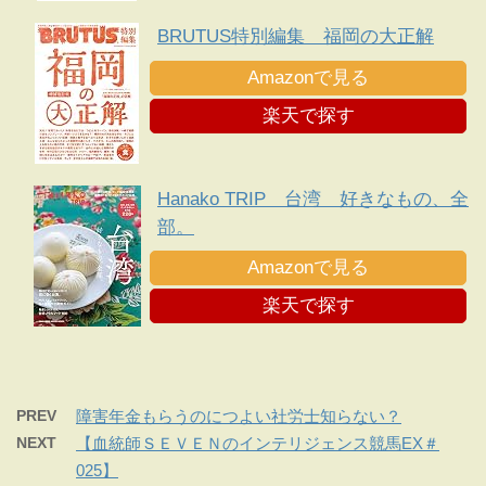
BRUTUS特別編集 福岡の大正解
Amazonで見る
楽天で探す
Hanako TRIP 台湾 好きなもの、全
部。
Amazonで見る
楽天で探す
PREV
障害年金もらうのにつよい社労士知らない？
NEXT
【血統師ＳＥＶＥＮのインテリジェンス競馬EX＃
025】