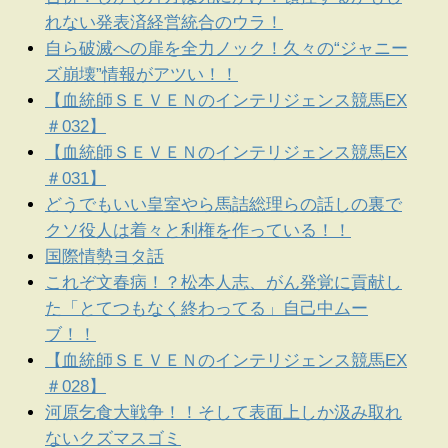
れない発表済経営統合のウラ！
自ら破滅への扉を全力ノック！久々の“ジャニー
ズ崩壊”情報がアツい！！
【血統師ＳＥＶＥＮのインテリジェンス競馬EX
＃032】
【血統師ＳＥＶＥＮのインテリジェンス競馬EX
＃031】
どうでもいい皇室やら馬詰総理らの話しの裏で
クソ役人は着々と利権を作っている！！
国際情勢ヨタ話
これぞ文春病！？松本人志、がん発覚に貢献し
た「とてつもなく終わってる」自己中ムー
ブ！！
【血統師ＳＥＶＥＮのインテリジェンス競馬EX
＃028】
河原乞食大戦争！！そして表面上しか汲み取れ
ないクズマスゴミ