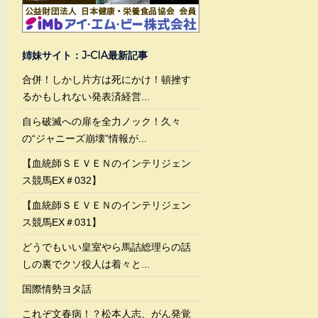
姉妹サイト：J-CIA最新記事
合併！しかし片方は死にかけ！頓挫す
るかもしれない発表済経営...
自ら破滅への扉を全力ノック！久々
の“ジャニーズ崩壊”情報が...
【血統師ＳＥＶＥＮのインテリジェン
ス競馬EX＃032】
【血統師ＳＥＶＥＮのインテリジェン
ス競馬EX＃031】
どうでもいい皇室やら馬詰総理らの話
しの裏でクソ役人は着々と...
国際情勢ヨタ話
これぞ文春病！？松本人志、がん発覚