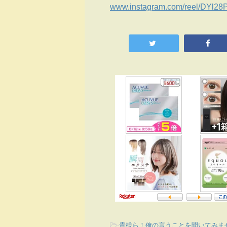
www.instagram.com/reel/DYl2
-
貴様ら！俺の言うことを聞いてみま