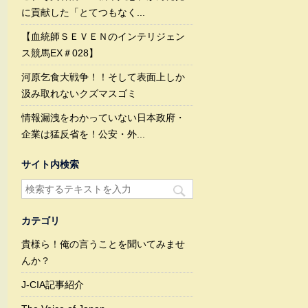
に貢献した「とてつもなく...
【血統師ＳＥＶＥＮのインテリジェン
ス競馬EX＃028】
河原乞食大戦争！！そして表面上しか
汲み取れないクズマスゴミ
情報漏洩をわかっていない日本政府・
企業は猛反省を！公安・外...
サイト内検索
カテゴリ
貴様ら！俺の言うことを聞いてみませ
んか？
J-CIA記事紹介