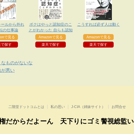
レールから外れ
ボクはやっと認知症のこ
こうすれば必ず人は動く
転の仕事論
とがわかった 自らも認知
症になった専門医が、日
zonで見る
Amazonで見る
Amazonで見る
本人に伝えたい遺言
天で探す
楽天で探す
楽天で探す
くなものがないな
血が悪い
二階堂ドットコムとは
私の思い
J-CIA（姉妹サイト）
お問合せ
権だからだよーん 天下りにゴミ警視総監