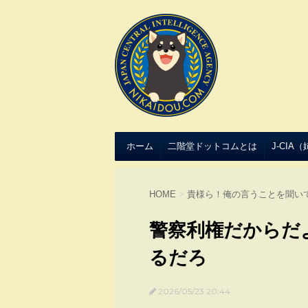
ホーム
二階堂ドットコムとは
J-CIA
HOME
>
貴様ら！俺の言うことを聞い
警察利権だからだ
るだろ
2026/05/23 20:44