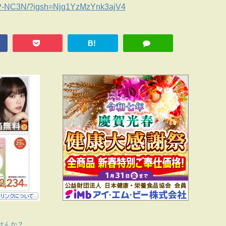
8P-NC3N/?igsh=Njg1YzMzYnk3ajV4
B!
せんか？