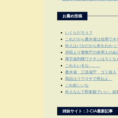
お薦め投稿
いくらだろう？
これだから農水省は信用でき
外人はバカだから米をわかっ
岸田より警察庁の使用人のあほ
厚労省利権ワクチンはろくな
これもいるな。。。
農水省 三流省庁 ゴミ役人
馬詰はリウマチで死ねよ。
これ欲しいな
外人なんて即射殺でいい。経
姉妹サイト：J-CIA最新記事