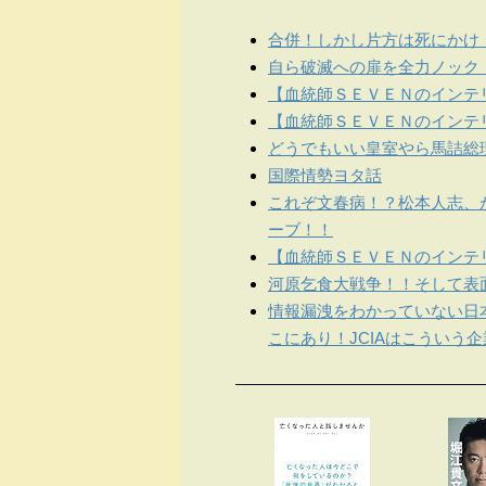
合併！しかし片方は死にかけ
自ら破滅への扉を全力ノック
【血統師ＳＥＶＥＮのインテリ
【血統師ＳＥＶＥＮのインテリ
どうでもいい皇室やら馬詰総
国際情勢ヨタ話
これぞ文春病！？松本人志、
ーブ！！
【血統師ＳＥＶＥＮのインテリ
河原乞食大戦争！！そして表
情報漏洩をわかっていない日
こにあり！JCIAはこういう