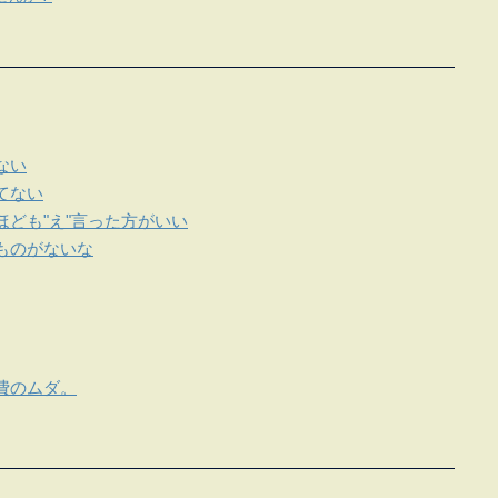
ない
てない
ども"え"言った方がいい
ものがないな
費のムダ。