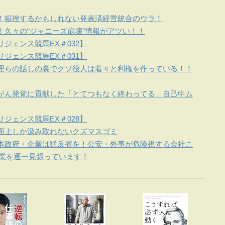
！頓挫するかもしれない発表済経営統合のウラ！
！久々の“ジャニーズ崩壊”情報がアツい！！
ジェンス競馬EX＃032】
ジェンス競馬EX＃031】
理らの話しの裏でクソ役人は着々と利権を作っている！！
がん発覚に貢献した「とてつもなく終わってる」自己中ム
ジェンス競馬EX＃028】
面上しか汲み取れないクズマスゴミ
本政府・企業は猛反省を！公安・外事が危険視する会社こ
企業を逐一見張っています！