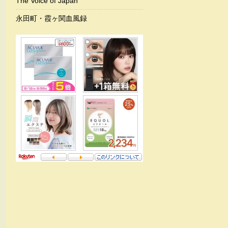
The Voice of Japan
永田町・霞ヶ関血風録