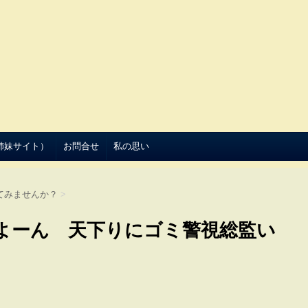
（姉妹サイト）
お問合せ
私の思い
てみませんか？
>
よーん 天下りにゴミ警視総監い