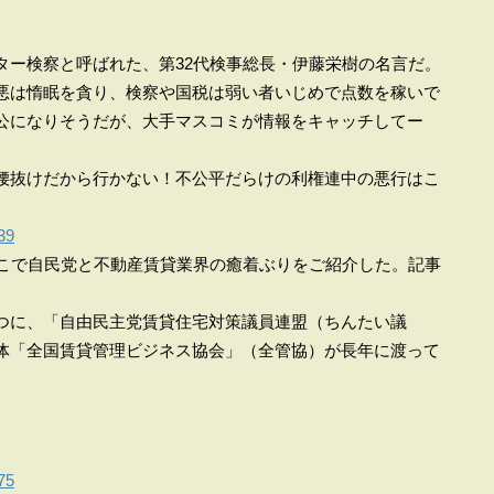
ター検察と呼ばれた、第32代検事総長・伊藤栄樹の名言だ。
悪は惰眠を貪り、検察や国税は弱い者いじめで点数を稼いで
公になりそうだが、大手マスコミが情報をキャッチしてー
腰抜けだから行かない！不公平だらけの利権連中の悪行はこ
39
ここで自民党と不動産賃貸業界の癒着ぶりをご紹介した。記事
つに、「自由民主党賃貸住宅対策議員連盟（ちんたい議
体「全国賃貸管理ビジネス協会」（全管協）が長年に渡って
75