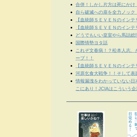
合併！しかし片方は死にかけ
自ら破滅への扉を全力ノック
【血統師ＳＥＶＥＮのインテリ
【血統師ＳＥＶＥＮのインテリ
どうでもいい皇室やら馬詰総
国際情勢ヨタ話
これぞ文春病！？松本人志、
ーブ！！
【血統師ＳＥＶＥＮのインテリ
河原乞食大戦争！！そして表
情報漏洩をわかっていない日
こにあり！JCIAはこういう