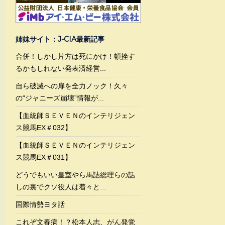
姉妹サイト：J-CIA最新記事
合併！しかし片方は死にかけ！頓挫す
るかもしれない発表済経営...
自ら破滅への扉を全力ノック！久々
の“ジャニーズ崩壊”情報が...
【血統師ＳＥＶＥＮのインテリジェン
ス競馬EX＃032】
【血統師ＳＥＶＥＮのインテリジェン
ス競馬EX＃031】
どうでもいい皇室やら馬詰総理らの話
しの裏でクソ役人は着々と...
国際情勢ヨタ話
これぞ文春病！？松本人志、がん発覚