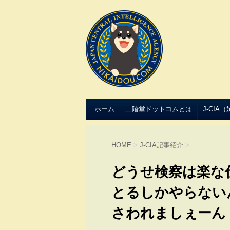
ホーム
二階堂ドットコムとは
J-CIA
HOME
>
J-CIA記事紹介
>
どうせ検察は楽な
とるしかやらない
さわれましぇーん