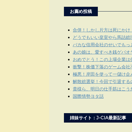
お薦め投稿
合併！しかし片方は死にかけ
どうでもいい皇室やら馬詰総
バカな信用会社のせいでもっ
あの娘は、愛すべき銭ゲバオ
おめでとう！この上場企業は
衝撃！株価下落のゲーム会社
極悪！岸田を使って一儲け企
解散総選挙！今回で引退する
貴様ら、明日の仕手筋はこう
国際情勢ヨタ話
姉妹サイト：J-CIA最新記事