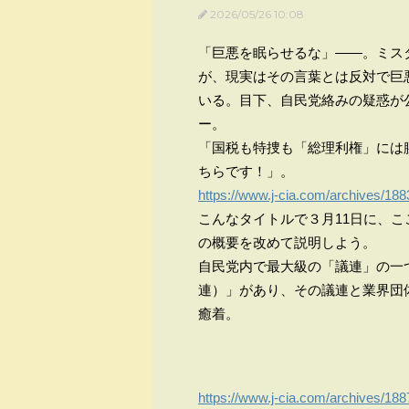
2026/05/26 10:08
「巨悪を眠らせるな」――。ミス
が、現実はその言葉とは反対で巨
いる。目下、自民党絡みの疑惑が
ー。
「国税も特捜も「総理利権」には
ちらです！」。
https://www.j-cia.com/archives/188
こんなタイトルで３月11日に、
の概要を改めて説明しよう。
自民党内で最大級の「議連」の一
連）」があり、その議連と業界団
癒着。
https://www.j-cia.com/archives/188