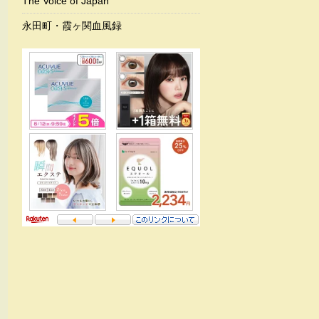
The Voice of Japan
永田町・霞ヶ関血風録