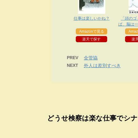
仕事は楽しいかね？
「頭のゴ
ば、脳は一
Amazonで見る
Ama
楽天で探す
楽
PREV
全管協
NEXT
外人は差別すべき
どうせ検察は楽な仕事でシナ