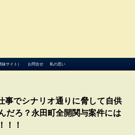
（姉妹サイト）
お問合せ
私の思い
仕事でシナリオ通りに脅して自供
んだろ？永田町全開関与案件には
！！！