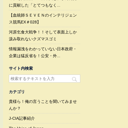
に貢献した「とてつもなく...
【血統師ＳＥＶＥＮのインテリジェン
ス競馬EX＃028】
河原乞食大戦争！！そして表面上しか
汲み取れないクズマスゴミ
情報漏洩をわかっていない日本政府・
企業は猛反省を！公安・外...
サイト内検索
カテゴリ
貴様ら！俺の言うことを聞いてみませ
んか？
J-CIA記事紹介