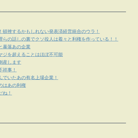
！頓挫するかもしれない発表済経営統合のウラ！
理らの話しの裏でクソ役人は着々と利権を作っている！！
と暴落あの企業
ヤジを超えることはほぼ不可能
倒産します
不祥事！
んでいたあの有名上場企業！
のはあの利権
だね！