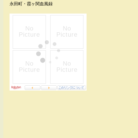
永田町・霞ヶ関血風録