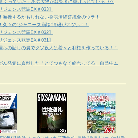
しまくっていた」あの大物が容疑者に挙げられているワケ
ジェンス競馬EX＃033】
！頓挫するかもしれない発表済経営統合のウラ！
！久々の“ジャニーズ崩壊”情報がアツい！！
ジェンス競馬EX＃032】
ジェンス競馬EX＃031】
理らの話しの裏でクソ役人は着々と利権を作っている！！
がん発覚に貢献した「とてつもなく終わってる」自己中ム
020年3月号 雑
シックスサマナ 第35号 性
日帰り温泉&スーパー銭湯