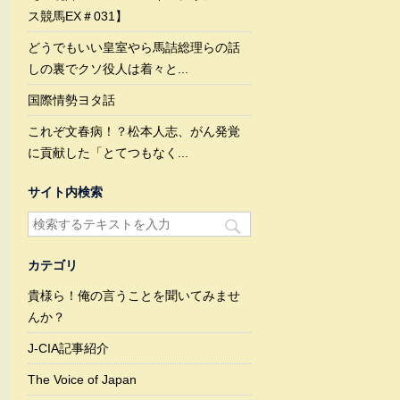
ス競馬EX＃031】
どうでもいい皇室やら馬詰総理らの話
しの裏でクソ役人は着々と...
国際情勢ヨタ話
これぞ文春病！？松本人志、がん発覚
に貢献した「とてつもなく...
サイト内検索
カテゴリ
貴様ら！俺の言うことを聞いてみませ
んか？
J-CIA記事紹介
The Voice of Japan