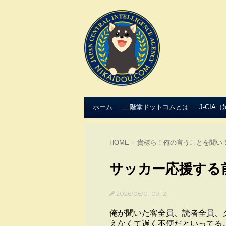
ホーム
二階堂ドットコムとは
J-CIA
HOME
>
貴様ら！俺の言うことを聞い
サッカー応援する
2026/06/01 09:12
俺が聞いた客全員、読者全員、
えなくて遅く不便だといってる