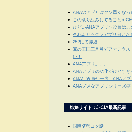
ANAのアプリはクソ重くなっ
この取り組みしてることをCM
ひどいANAアプリ〜役員は
それよりもクソアプリ何とか
252にて帰還
翼の王国三月号でアマデウス
い！
ANAアプリ。。。
ANAアプリの劣化がひどすぎ
ANAは役員が一度もANAア
ANAダメなアプリシリーズ笑
姉妹サイト：J-CIA最新記事
国際情勢ヨタ話