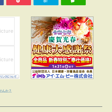
B!
せんか？