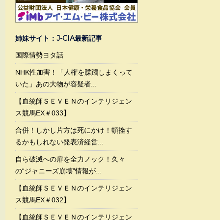
姉妹サイト：J-CIA最新記事
国際情勢ヨタ話
NHK性加害！「人権を蹂躙しまくって
いた」あの大物が容疑者...
【血統師ＳＥＶＥＮのインテリジェン
ス競馬EX＃033】
合併！しかし片方は死にかけ！頓挫す
るかもしれない発表済経営...
自ら破滅への扉を全力ノック！久々
の“ジャニーズ崩壊”情報が...
【血統師ＳＥＶＥＮのインテリジェン
ス競馬EX＃032】
【血統師ＳＥＶＥＮのインテリジェン