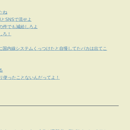
たね
とSNSで流せよ
この件でも減給しろよ
しろ！
に国内線システムくっつけたと自慢してたバカは出てこ
る
プリ使ったことないんだってよ！