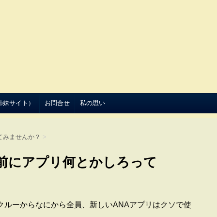
（姉妹サイト）
お問合せ
私の思い
てみませんか？
>
前にアプリ何とかしろって
クルーからなにから全員、新しいANAアプリはクソで使
。