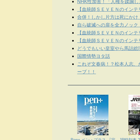
NHK性加害！「人権を蹂躙
【血統師ＳＥＶＥＮのインテリ
合併！しかし片方は死にかけ
自ら破滅への扉を全力ノック
【血統師ＳＥＶＥＮのインテリ
【血統師ＳＥＶＥＮのインテリ
どうでもいい皇室やら馬詰総
国際情勢ヨタ話
これぞ文春病！？松本人志、
ーブ！！
Pen+ ペン・プラス 『完
JR時刻表 2