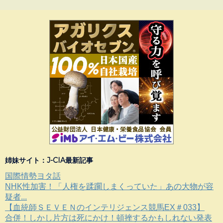
姉妹サイト：J-CIA最新記事
国際情勢ヨタ話
NHK性加害！「人権を蹂躙しまくっていた」あの大物が容
疑者...
【血統師ＳＥＶＥＮのインテリジェンス競馬EX＃033】
合併！しかし片方は死にかけ！頓挫するかもしれない発表