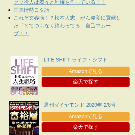
クソ役人は着々と利権を作っている！！
国際情勢ヨタ話
これぞ文春病！？松本人志、がん発覚に貢献し
た「とてつもなく終わってる」自己中ムー
ブ！！
LIFE SHIFT ライフ・シフト
Amazonで見る
楽天で探す
週刊ダイヤモンド 2020年 2/8号
Amazonで見る
楽天で探す