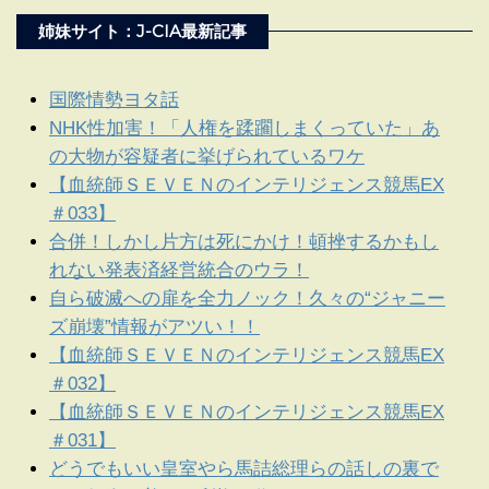
姉妹サイト：J-CIA最新記事
国際情勢ヨタ話
NHK性加害！「人権を蹂躙しまくっていた」あ
の大物が容疑者に挙げられているワケ
【血統師ＳＥＶＥＮのインテリジェンス競馬EX
＃033】
合併！しかし片方は死にかけ！頓挫するかもし
れない発表済経営統合のウラ！
自ら破滅への扉を全力ノック！久々の“ジャニー
ズ崩壊”情報がアツい！！
【血統師ＳＥＶＥＮのインテリジェンス競馬EX
＃032】
【血統師ＳＥＶＥＮのインテリジェンス競馬EX
＃031】
どうでもいい皇室やら馬詰総理らの話しの裏で