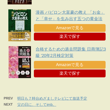
漫画 バビロン大富豪の教え 「お金」
と「幸せ」を生み出す五つの黄金法
則
Amazonで見る
楽天で探す
合格するための過去問題集 日商簿記3
級 '20年2月検定対策
Amazonで見る
楽天で探す
PREV
明日も７時台めざましテレビにて放送予定
NEXT
父の日に、そしてimb。