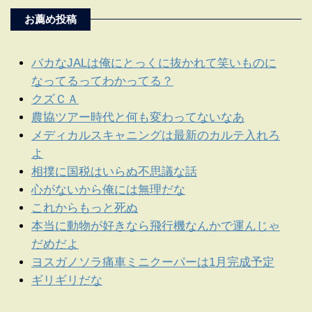
お薦め投稿
バカなJALは俺にとっくに抜かれて笑いものに
なってるってわかってる？
クズＣＡ
農協ツアー時代と何も変わってないなあ
メディカルスキャニングは最新のカルテ入れろ
よ
相撲に国税はいらぬ不思議な話
心がないから俺には無理だな
これからもっと死ぬ
本当に動物が好きなら飛行機なんかで運んじゃ
だめだよ
ヨスガノソラ痛車ミニクーパーは1月完成予定
ギリギリだな