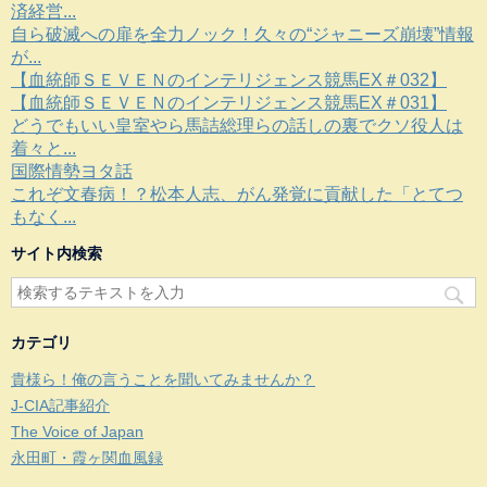
済経営...
自ら破滅への扉を全力ノック！久々の“ジャニーズ崩壊”情報
が...
【血統師ＳＥＶＥＮのインテリジェンス競馬EX＃032】
【血統師ＳＥＶＥＮのインテリジェンス競馬EX＃031】
どうでもいい皇室やら馬詰総理らの話しの裏でクソ役人は
着々と...
国際情勢ヨタ話
これぞ文春病！？松本人志、がん発覚に貢献した「とてつ
もなく...
サイト内検索
カテゴリ
貴様ら！俺の言うことを聞いてみませんか？
J-CIA記事紹介
The Voice of Japan
永田町・霞ヶ関血風録