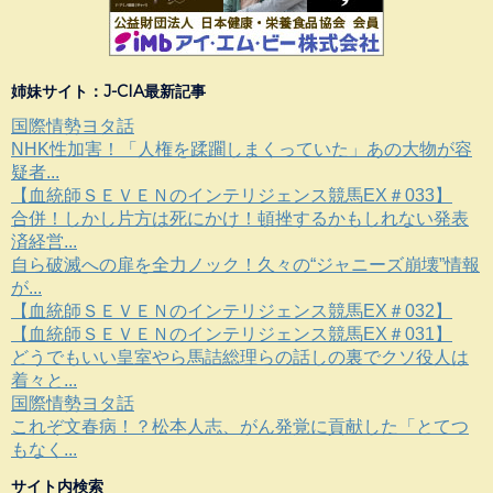
姉妹サイト：J-CIA最新記事
国際情勢ヨタ話
NHK性加害！「人権を蹂躙しまくっていた」あの大物が容
疑者...
【血統師ＳＥＶＥＮのインテリジェンス競馬EX＃033】
合併！しかし片方は死にかけ！頓挫するかもしれない発表
済経営...
自ら破滅への扉を全力ノック！久々の“ジャニーズ崩壊”情報
が...
【血統師ＳＥＶＥＮのインテリジェンス競馬EX＃032】
【血統師ＳＥＶＥＮのインテリジェンス競馬EX＃031】
どうでもいい皇室やら馬詰総理らの話しの裏でクソ役人は
着々と...
国際情勢ヨタ話
これぞ文春病！？松本人志、がん発覚に貢献した「とてつ
もなく...
サイト内検索