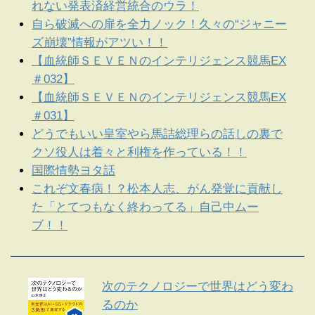
れない発表済経営統合のウラ！
自ら破滅への扉を全力ノック！久々の“ジャニー
ズ崩壊”情報がアツい！！
【血統師ＳＥＶＥＮのインテリジェンス競馬EX
＃032】
【血統師ＳＥＶＥＮのインテリジェンス競馬EX
＃031】
どうでもいい皇室やら馬詰総理らの話しの裏で
クソ役人は着々と利権を作っている！！
国際情勢ヨタ話
これぞ文春病！？松本人志、がん発覚に貢献し
た「とてつもなく終わってる」自己中ムー
ブ！！
次のテクノロジーで世界はどう変わ
るのか