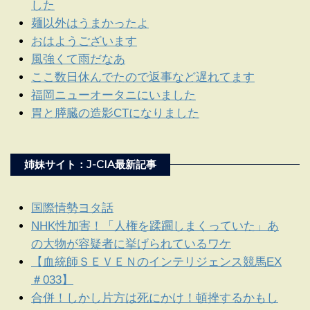
した
麺以外はうまかったよ
おはようございます
風強くて雨だなあ
ここ数日休んでたので返事など遅れてます
福岡ニューオータニにいました
胃と膵臓の造影CTになりました
姉妹サイト：J-CIA最新記事
国際情勢ヨタ話
NHK性加害！「人権を蹂躙しまくっていた」あ
の大物が容疑者に挙げられているワケ
【血統師ＳＥＶＥＮのインテリジェンス競馬EX
＃033】
合併！しかし片方は死にかけ！頓挫するかもし