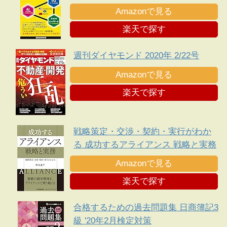
Amazonで見る
楽天で探す
週刊ダイヤモンド 2020年 2/22号
Amazonで見る
楽天で探す
戦略策定・交渉・契約・実行がわか
る 成功するアライアンス 戦略と実務
Amazonで見る
楽天で探す
合格するための過去問題集 日商簿記3
級 '20年2月検定対策