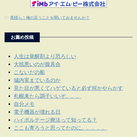
-
貴様ら！俺の言うことを聞いてみませんか？
お薦め投稿
人生は覚醒剤より恐ろしい
大抵悪いのが腹具合
こないだの船
城内実までいるのか
見た目が悪くてハゲていると必ず何かやらかす
札幌来たら調子いいぞ。。。
自分メモ
電子機器が壊れる日
ハイボルテージ療法って知ってる？
ここも寄ろうと思ってたのに。。。。。