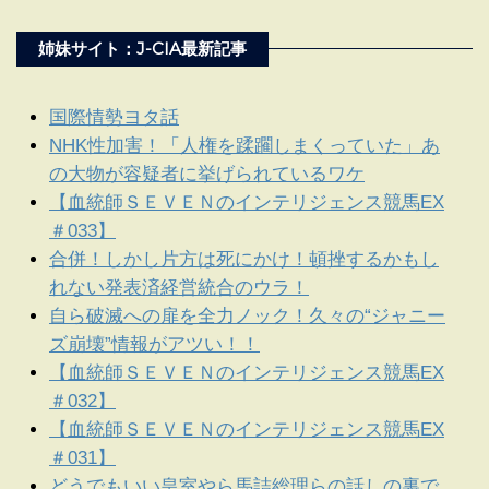
姉妹サイト：J-CIA最新記事
国際情勢ヨタ話
NHK性加害！「人権を蹂躙しまくっていた」あ
の大物が容疑者に挙げられているワケ
【血統師ＳＥＶＥＮのインテリジェンス競馬EX
＃033】
合併！しかし片方は死にかけ！頓挫するかもし
れない発表済経営統合のウラ！
自ら破滅への扉を全力ノック！久々の“ジャニー
ズ崩壊”情報がアツい！！
【血統師ＳＥＶＥＮのインテリジェンス競馬EX
＃032】
【血統師ＳＥＶＥＮのインテリジェンス競馬EX
＃031】
どうでもいい皇室やら馬詰総理らの話しの裏で