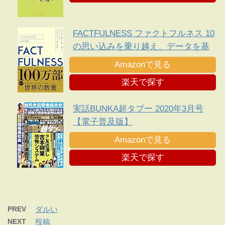
FACTFULNESS ファクトフルネス 10
の思い込みを乗り越え、データを基
に世界を正しく見る習慣
Amazonで見る
楽天で探す
実話BUNKA超タブー 2020年3月号
【電子普及版】
Amazonで見る
楽天で探す
PREV
ダルい
NEXT
投稿