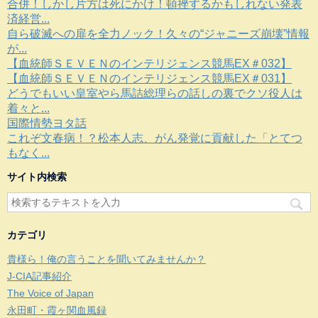
合併！しかし片方は死にかけ！頓挫するかもしれない発表
済経営...
自ら破滅への扉を全力ノック！久々の“ジャニーズ崩壊”情報
が...
【血統師ＳＥＶＥＮのインテリジェンス競馬EX＃032】
【血統師ＳＥＶＥＮのインテリジェンス競馬EX＃031】
どうでもいい皇室やら馬詰総理らの話しの裏でクソ役人は
着々と...
国際情勢ヨタ話
これぞ文春病！？松本人志、がん発覚に貢献した「とてつ
もなく...
サイト内検索
カテゴリ
貴様ら！俺の言うことを聞いてみませんか？
J-CIA記事紹介
The Voice of Japan
永田町・霞ヶ関血風録