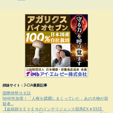
姉妹サイト：J-CIA最新記事
国際情勢ヨタ話
NHK性加害！「人権を蹂躙しまくっていた」あの大物が容
疑者...
【血統師ＳＥＶＥＮのインテリジェンス競馬EX＃033】