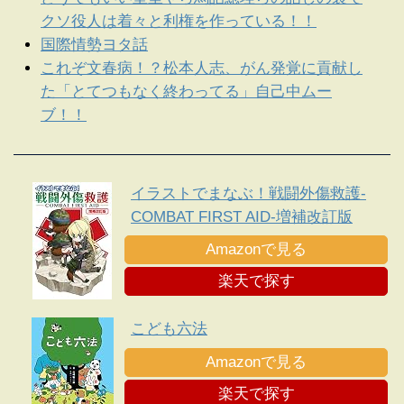
クソ役人は着々と利権を作っている！！
国際情勢ヨタ話
これぞ文春病！？松本人志、がん発覚に貢献し
た「とてつもなく終わってる」自己中ムー
ブ！！
イラストでまなぶ！戦闘外傷救護-
COMBAT FIRST AID-増補改訂版
Amazonで見る
楽天で探す
こども六法
Amazonで見る
楽天で探す