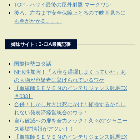
TOP - ハワイ最後の屋外射撃 マークワン
後ろ、左右まで安全保障上とるので映画見るに
も金がかかる。。。
姉妹サイト：J-CIA最新記事
国際情勢ヨタ話
NHK性加害！「人権を蹂躙しまくっていた」あ
の大物が容疑者に挙げられているワケ
【血統師ＳＥＶＥＮのインテリジェンス競馬EX
＃033】
合併！しかし片方は死にかけ！頓挫するかもし
れない発表済経営統合のウラ！
自ら破滅への扉を全力ノック！久々の“ジャニー
ズ崩壊”情報がアツい！！
【血統師ＳＥＶＥＮのインテリジェンス競馬EX