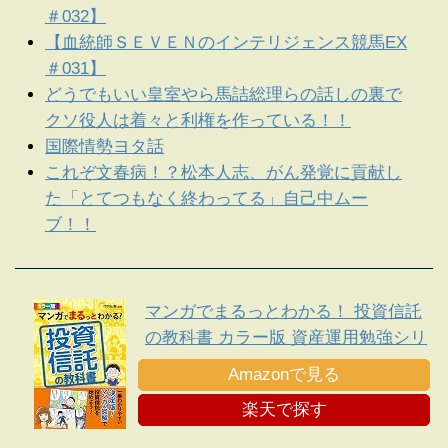
＃032】
【血統師ＳＥＶＥＮのインテリジェンス競馬EX
＃031】
どうでもいい皇室やら馬詰総理らの話しの裏で
クソ役人は着々と利権を作っている！！
国際情勢ヨタ話
これぞ文春病！？松本人志、がん発覚に貢献し
た「とてつもなく終わってる」自己中ムー
ブ！！
マンガでまるっとわかる！ 投資信託
の教科書 カラー版 資産運用勉強シリ
ーズ
Amazonで見る
楽天で探す