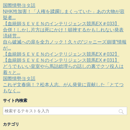
国際情勢ヨタ話
NHK性加害！「人権を蹂躙しまくっていた」あの大物が容
疑者...
【血統師ＳＥＶＥＮのインテリジェンス競馬EX＃033】
合併！しかし片方は死にかけ！頓挫するかもしれない発表
済経営...
自ら破滅への扉を全力ノック！久々の“ジャニーズ崩壊”情報
が...
【血統師ＳＥＶＥＮのインテリジェンス競馬EX＃032】
【血統師ＳＥＶＥＮのインテリジェンス競馬EX＃031】
どうでもいい皇室やら馬詰総理らの話しの裏でクソ役人は
着々と...
国際情勢ヨタ話
これぞ文春病！？松本人志、がん発覚に貢献した「とてつ
もなく...
サイト内検索
カテゴリ