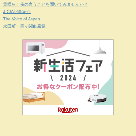
貴様ら！俺の言うことを聞いてみませんか？
J-CIA記事紹介
The Voice of Japan
永田町・霞ヶ関血風録