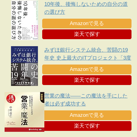
10年後、後悔しないための自分の道
の選び方
Amazonで見る
楽天で探す
みずほ銀行システム統合、苦闘の19
年史 史上最大のITプロジェクト「3度
目の正直」
Amazonで見る
楽天で探す
営業の魔法――この魔法を手にした
者は必ず成功する
Amazonで見る
楽天で探す