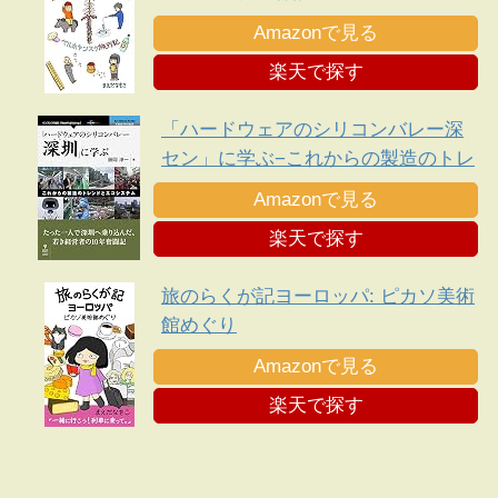
Amazonで見る
楽天で探す
「ハードウェアのシリコンバレー深
セン」に学ぶ−これからの製造のトレ
ンドとエコシステム
Amazonで見る
楽天で探す
旅のらくが記ヨーロッパ: ピカソ美術
館めぐり
Amazonで見る
楽天で探す