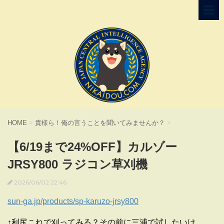
HOME
>
貴様ら！俺の言うことを聞いてみませんか？
>
【6/19まで24%OFF】カルゾー
JRSY800 ラジコン草刈機
2026/06/02 22:46
sun-ga.jp/products/sp-karuzo-jrsy800
↑利尻これで刈ってみる？その前に三浦で試したいけ