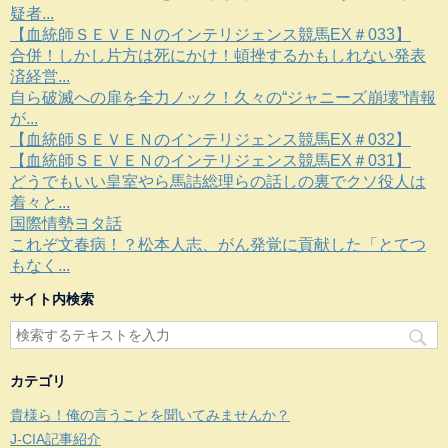
疑者...
【血統師ＳＥＶＥＮのインテリジェンス競馬EX＃033】
合併！しかし片方は死にかけ！頓挫するかもしれない発表
済経営...
自ら破滅への扉を全力ノック！久々の“ジャニーズ崩壊”情報
が...
【血統師ＳＥＶＥＮのインテリジェンス競馬EX＃032】
【血統師ＳＥＶＥＮのインテリジェンス競馬EX＃031】
どうでもいい皇室やら馬詰総理らの話しの裏でクソ役人は
着々と...
国際情勢ヨタ話
これぞ文春病！？松本人志、がん発覚に貢献した「とてつ
もなく...
サイト内検索
カテゴリ
貴様ら！俺の言うことを聞いてみませんか？
J-CIA記事紹介