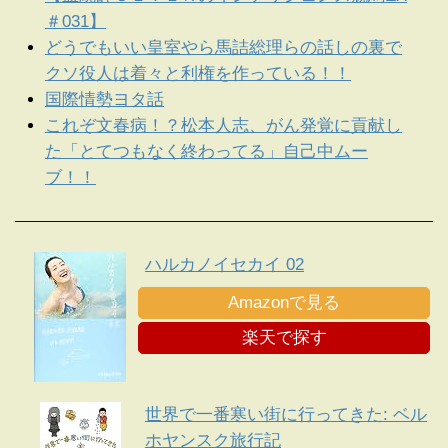
＃031】
どうでもいい皇室やら馬詰総理らの話しの裏で
クソ役人は着々と利権を作っている！！
国際情勢ヨタ話
これぞ文春病！？松本人志、がん発覚に貢献し
た「とてつもなく終わってる」自己中ムー
ブ！！
ハルカノイセカイ 02
Amazonで見る
楽天で探す
世界で一番寒い街に行ってきた: ベル
ホヤンスク旅行記