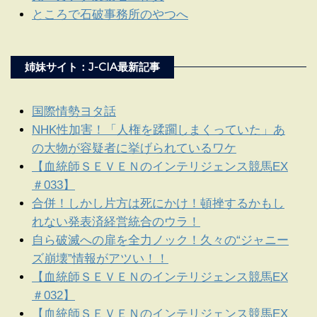
ところで石破事務所のやつへ
姉妹サイト：J-CIA最新記事
国際情勢ヨタ話
NHK性加害！「人権を蹂躙しまくっていた」あ
の大物が容疑者に挙げられているワケ
【血統師ＳＥＶＥＮのインテリジェンス競馬EX
＃033】
合併！しかし片方は死にかけ！頓挫するかもし
れない発表済経営統合のウラ！
自ら破滅への扉を全力ノック！久々の“ジャニー
ズ崩壊”情報がアツい！！
【血統師ＳＥＶＥＮのインテリジェンス競馬EX
＃032】
【血統師ＳＥＶＥＮのインテリジェンス競馬EX