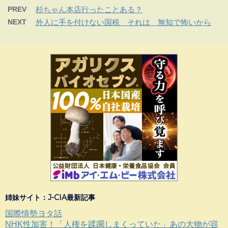
PREV
杉ちゃん本店行ったことある？
NEXT
外人に手を付けない国税 それは 無知で怖いから
姉妹サイト：J-CIA最新記事
国際情勢ヨタ話
NHK性加害！「人権を蹂躙しまくっていた」あの大物が容