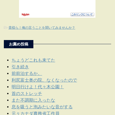
-
貴様ら！俺の言うことを聞いてみませんか？
お薦め投稿
ちょうどこれも来てた
引き続き
前前泊するか。
利尻富士奥の院、なくなったので
明日行けよ！代々木公園！
首のストレッチ
また不調期に入ったな
息を吸うと泡みたいな音がする
元々カナダ農務省工作員