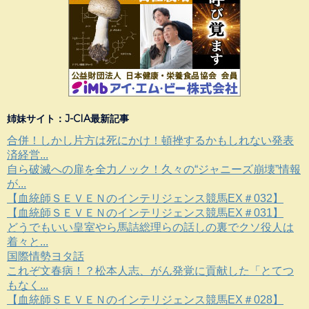
姉妹サイト：J-CIA最新記事
合併！しかし片方は死にかけ！頓挫するかもしれない発表
済経営...
自ら破滅への扉を全力ノック！久々の“ジャニーズ崩壊”情報
が...
【血統師ＳＥＶＥＮのインテリジェンス競馬EX＃032】
【血統師ＳＥＶＥＮのインテリジェンス競馬EX＃031】
どうでもいい皇室やら馬詰総理らの話しの裏でクソ役人は
着々と...
国際情勢ヨタ話
これぞ文春病！？松本人志、がん発覚に貢献した「とてつ
もなく...
【血統師ＳＥＶＥＮのインテリジェンス競馬EX＃028】