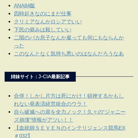
ANA84飯
四時起きなのにまだ仕事
クリミアなんかロシアでいい
下民の僻みは殺していい
二階のバカ息子なんか雇っても何にもならんか
った
このなんとなく気持ち悪いのはなんだろうなあ
姉妹サイト：J-CIA最新記事
合併！しかし片方は死にかけ！頓挫するかもし
れない発表済経営統合のウラ！
自ら破滅への扉を全力ノック！久々の“ジャニー
ズ崩壊”情報がアツい！！
【血統師ＳＥＶＥＮのインテリジェンス競馬EX
＃032】