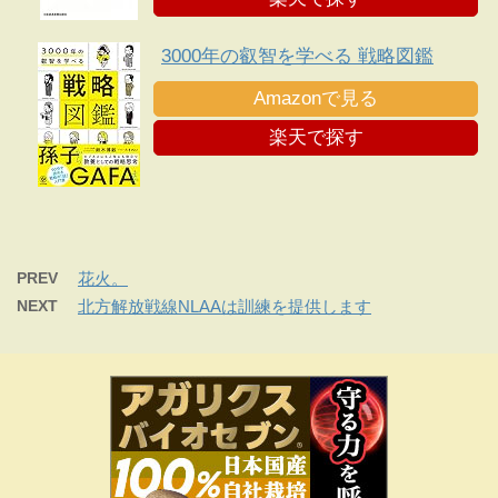
3000年の叡智を学べる 戦略図鑑
Amazonで見る
楽天で探す
PREV
花火。
NEXT
北方解放戦線NLAAは訓練を提供します