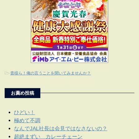
-
貴様ら！俺の言うことを聞いてみませんか？
お薦め投稿
ひどい！
極めて不調
なんでJAL社長は会見ではなさないの？
超絶まずい カレーチェーン