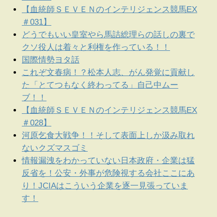
【血統師ＳＥＶＥＮのインテリジェンス競馬EX
＃031】
どうでもいい皇室やら馬詰総理らの話しの裏で
クソ役人は着々と利権を作っている！！
国際情勢ヨタ話
これぞ文春病！？松本人志、がん発覚に貢献し
た「とてつもなく終わってる」自己中ムー
ブ！！
【血統師ＳＥＶＥＮのインテリジェンス競馬EX
＃028】
河原乞食大戦争！！そして表面上しか汲み取れ
ないクズマスゴミ
情報漏洩をわかっていない日本政府・企業は猛
反省を！公安・外事が危険視する会社ここにあ
り！JCIAはこういう企業を逐一見張っていま
す！