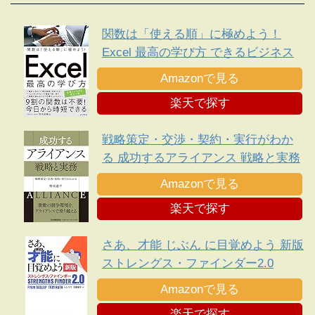
関数は「使える順」に極めよう！
Excel 最高の学び方 できるビジネス
シリーズ
Amazonで見る
楽天で探す
戦略策定・交渉・契約・実行がわか
る 成功するアライアンス 戦略と実務
Amazonで見る
楽天で探す
さあ、才能 じぶん に目覚めよう 新版
ストレングス・ファインダー2.0
Amazonで見る
楽天で探す