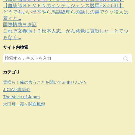
【血統師ＳＥＶＥＮのインテリジェンス競馬EX＃031】
どうでもいい皇室やら馬詰総理らの話しの裏でクソ役人は
着々と...
国際情勢ヨタ話
これぞ文春病！？松本人志、がん発覚に貢献した「とてつ
もなく...
サイト内検索
カテゴリ
貴様ら！俺の言うことを聞いてみませんか？
J-CIA記事紹介
The Voice of Japan
永田町・霞ヶ関血風録