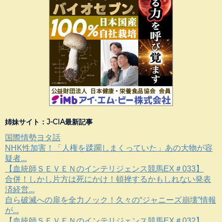
姉妹サイト：J-CIA最新記事
国際情勢ヨタ話
NHK性加害！「人権を蹂躙しまくっていた」あの大物が容
疑者...
【血統師ＳＥＶＥＮのインテリジェンス競馬EX＃033】
合併！しかし片方は死にかけ！頓挫するかもしれない発表
済経営...
自ら破滅への扉を全力ノック！久々の“ジャニーズ崩壊”情報
が...
【血統師ＳＥＶＥＮのインテリジェンス競馬EX＃032】