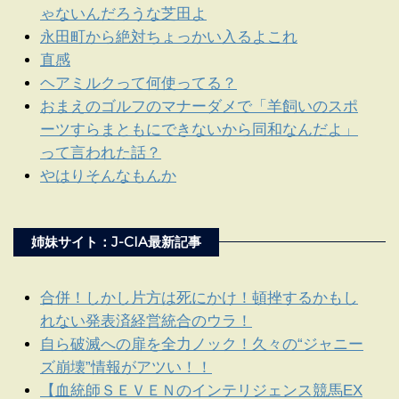
ゃないんだろうな芝田よ
永田町から絶対ちょっかい入るよこれ
直感
ヘアミルクって何使ってる？
おまえのゴルフのマナーダメで「羊飼いのスポ
ーツすらまともにできないから同和なんだよ」
って言われた話？
やはりそんなもんか
姉妹サイト：J-CIA最新記事
合併！しかし片方は死にかけ！頓挫するかもし
れない発表済経営統合のウラ！
自ら破滅への扉を全力ノック！久々の“ジャニー
ズ崩壊”情報がアツい！！
【血統師ＳＥＶＥＮのインテリジェンス競馬EX