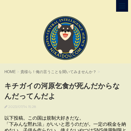
HOME
>
貴様ら！俺の言うことを聞いてみませんか？
>
キチガイの河原乞食が死んだからな
んだってんだよ
2023/07/14 15:28
以下投稿。この国は規制大好きだな。
「下みんな黙れ法」がいいと思うのだが。一定の税金を納
めない、子供を作らない、使えないやつはSNS使用制限と