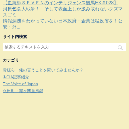
【血統師ＳＥＶＥＮのインテリジェンス競馬EX＃028】
河原乞食大戦争！！そして表面上しか汲み取れないクズマ
スゴミ
情報漏洩をわかっていない日本政府・企業は猛反省を！公
安・外...
サイト内検索
カテゴリ
貴様ら！俺の言うことを聞いてみませんか？
J-CIA記事紹介
The Voice of Japan
永田町・霞ヶ関血風録