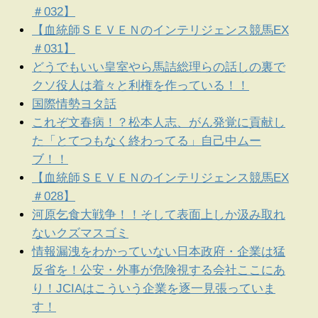
＃032】
【血統師ＳＥＶＥＮのインテリジェンス競馬EX
＃031】
どうでもいい皇室やら馬詰総理らの話しの裏で
クソ役人は着々と利権を作っている！！
国際情勢ヨタ話
これぞ文春病！？松本人志、がん発覚に貢献し
た「とてつもなく終わってる」自己中ムー
ブ！！
【血統師ＳＥＶＥＮのインテリジェンス競馬EX
＃028】
河原乞食大戦争！！そして表面上しか汲み取れ
ないクズマスゴミ
情報漏洩をわかっていない日本政府・企業は猛
反省を！公安・外事が危険視する会社ここにあ
り！JCIAはこういう企業を逐一見張っていま
す！