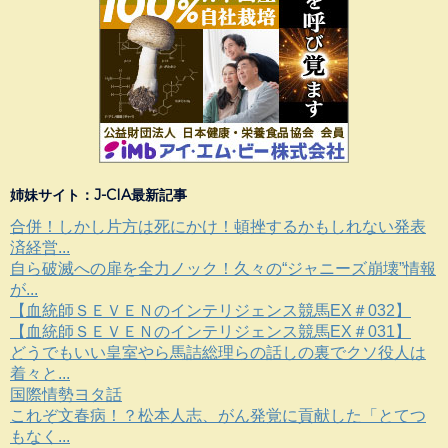
姉妹サイト：J-CIA最新記事
合併！しかし片方は死にかけ！頓挫するかもしれない発表
済経営...
自ら破滅への扉を全力ノック！久々の“ジャニーズ崩壊”情報
が...
【血統師ＳＥＶＥＮのインテリジェンス競馬EX＃032】
【血統師ＳＥＶＥＮのインテリジェンス競馬EX＃031】
どうでもいい皇室やら馬詰総理らの話しの裏でクソ役人は
着々と...
国際情勢ヨタ話
これぞ文春病！？松本人志、がん発覚に貢献した「とてつ
もなく...