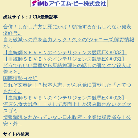
姉妹サイト：J-CIA最新記事
合併！しかし片方は死にかけ！頓挫するかもしれない発表
済経営...
自ら破滅への扉を全力ノック！久々の“ジャニーズ崩壊”情報
が...
【血統師ＳＥＶＥＮのインテリジェンス競馬EX＃032】
【血統師ＳＥＶＥＮのインテリジェンス競馬EX＃031】
どうでもいい皇室やら馬詰総理らの話しの裏でクソ役人は
着々と...
国際情勢ヨタ話
これぞ文春病！？松本人志、がん発覚に貢献した「とてつ
もなく...
【血統師ＳＥＶＥＮのインテリジェンス競馬EX＃028】
河原乞食大戦争！！そして表面上しか汲み取れないクズマ
スゴミ
情報漏洩をわかっていない日本政府・企業は猛反省を！公
安・外...
サイト内検索