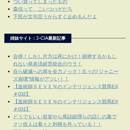
つい買ってしまったもの
森信って、こいつハゲだろ
下民が文句言うからすぐ止めるんだよ
姉妹サイト：J-CIA最新記事
合併！しかし片方は死にかけ！頓挫するかもし
れない発表済経営統合のウラ！
自ら破滅への扉を全力ノック！久々の“ジャニー
ズ崩壊”情報がアツい！！
【血統師ＳＥＶＥＮのインテリジェンス競馬EX
＃032】
【血統師ＳＥＶＥＮのインテリジェンス競馬EX
＃031】
どうでもいい皇室やら馬詰総理らの話しの裏で
クソ役人は着々と利権を作っている！！