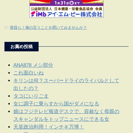
-
貴様ら！俺の言うことを聞いてみませんか？
お薦め投稿
ANA878 メシ部分
これ面白いね
キリンは何？スーパードライのライバルとして
出したの？
タコにいりごま
女に調子に乗らすから国がダメになる
娘はフジテレビ報道デスクで、容赦なく母親の
スキャンダルをトップニュースにできる女
天皇政治利用！インチキ万博！