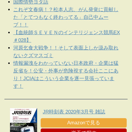
国際情勢ヨタ話
これぞ文春病！？松本人志、がん発覚に貢献し
た「とてつもなく終わってる」自己中ムー
ブ！！
【血統師ＳＥＶＥＮのインテリジェンス競馬EX
＃028】
河原乞食大戦争！！そして表面上しか汲み取れ
ないクズマスゴミ
情報漏洩をわかっていない日本政府・企業は猛
反省を！公安・外事が危険視する会社ここにあ
り！JCIAはこういう企業を逐一見張っていま
す！
JR時刻表 2020年3月号 雑誌
Amazonで見る