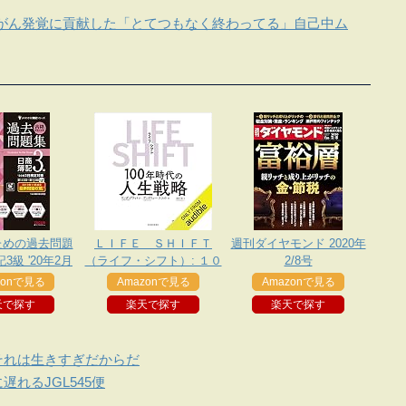
がん発覚に貢献した「とてつもなく終わってる」自己中ム
ための過去問題
ＬＩＦＥ ＳＨＩＦＴ
週刊ダイヤモンド 2020年
3級 '20年2月
（ライフ・シフト）: １０
2/8号
定対策
０年時代の人生戦略
zonで見る
Amazonで見る
Amazonで見る
天で探す
楽天で探す
楽天で探す
それは生きすぎだからだ
れるJGL545便