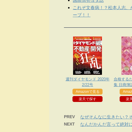
国際情勢ヨタ話
これぞ文春病！？松本人志、
ーブ！！
週刊ダイヤモンド 2020年
合格する
2/22号
集 日商簿記
検
Amazonで見る
Ama
楽天で探す
楽
PREV
なぜそんなに生きたい？
NEXT
なんだかんだ言って絶対に遅