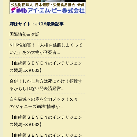
姉妹サイト：J-CIA最新記事
国際情勢ヨタ話
NHK性加害！「人権を蹂躙しまくって
いた」あの大物が容疑者...
【血統師ＳＥＶＥＮのインテリジェン
ス競馬EX＃033】
合併！しかし片方は死にかけ！頓挫す
るかもしれない発表済経営...
自ら破滅への扉を全力ノック！久々
の“ジャニーズ崩壊”情報が...
【血統師ＳＥＶＥＮのインテリジェン
ス競馬EX＃032】
【血統師ＳＥＶＥＮのインテリジェン