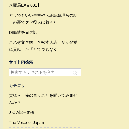
ス競馬EX＃031】
どうでもいい皇室やら馬詰総理らの話
しの裏でクソ役人は着々と...
国際情勢ヨタ話
これぞ文春病！？松本人志、がん発覚
に貢献した「とてつもなく...
サイト内検索
カテゴリ
貴様ら！俺の言うことを聞いてみませ
んか？
J-CIA記事紹介
The Voice of Japan