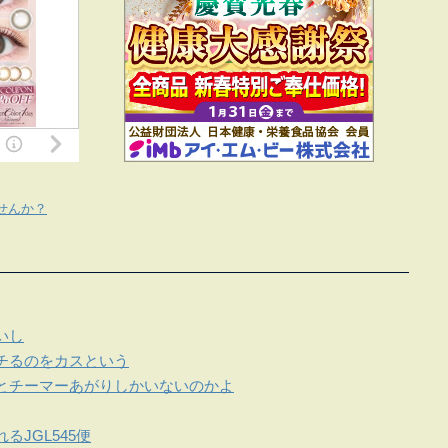
せんか？
いし
チるのをカスという
とチーマーあがりしかいないのかよ
JGL545便