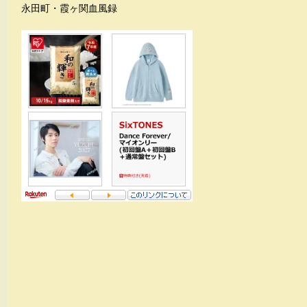
永田町・霞ヶ関血風録