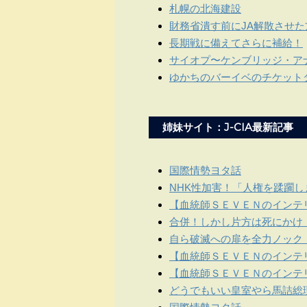
札幌の北海建設
財務省潰す前にJA解散させた
長期戦に備えてさらに補給！
サイオプ〜ケンブリッジ・ア
ゆかちのバーイベのチケット
姉妹サイト：J-CIA最新記事
国際情勢ヨタ話
NHK性加害！「人権を蹂躙
【血統師ＳＥＶＥＮのインテリ
合併！しかし片方は死にかけ
自ら破滅への扉を全力ノック
【血統師ＳＥＶＥＮのインテリ
【血統師ＳＥＶＥＮのインテリ
どうでもいい皇室やら馬詰総