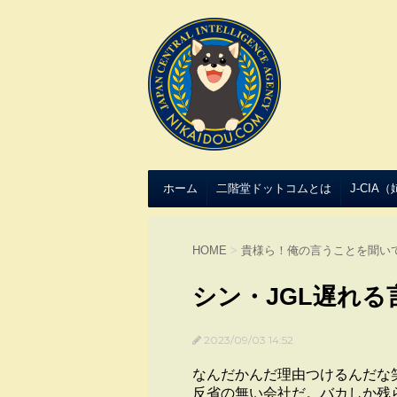
ホーム
二階堂ドットコムとは
J-CIA
HOME
>
貴様ら！俺の言うことを聞い
シン・JGL遅れる
2023/09/03 14:52
なんだかんだ理由つけるんだな
反省の無い会社だ。バカしか残