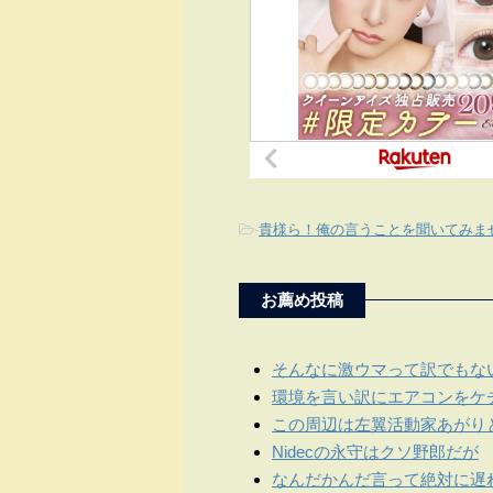
-
貴様ら！俺の言うことを聞いてみま
お薦め投稿
そんなに激ウマって訳でもな
環境を言い訳にエアコンをケ
この周辺は左翼活動家あがり
Nidecの永守はクソ野郎だが
なんだかんだ言って絶対に遅れる