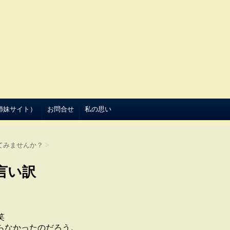
（姉妹サイト）
お問合せ
私の思い
てみませんか？
>
言い訳
笑
らなかったのだろう。