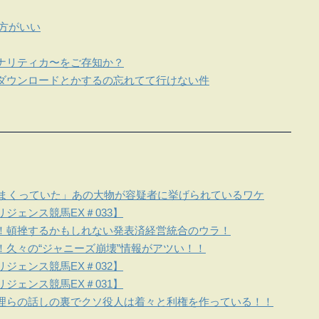
方がいい
ナリティカ〜をご存知か？
ダウンロードとかするの忘れてて行けない件
しまくっていた」あの大物が容疑者に挙げられているワケ
ジェンス競馬EX＃033】
！頓挫するかもしれない発表済経営統合のウラ！
！久々の“ジャニーズ崩壊”情報がアツい！！
ジェンス競馬EX＃032】
ジェンス競馬EX＃031】
理らの話しの裏でクソ役人は着々と利権を作っている！！