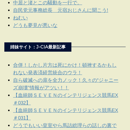
中居と渚とこの騒動を一行で。
自民党元事務総長 元宿おじさんに聞こう!
ねむい
どうも夢見が悪いな
姉妹サイト：J-CIA最新記事
合併！しかし片方は死にかけ！頓挫するかもし
れない発表済経営統合のウラ！
自ら破滅への扉を全力ノック！久々の“ジャニー
ズ崩壊”情報がアツい！！
【血統師ＳＥＶＥＮのインテリジェンス競馬EX
＃032】
【血統師ＳＥＶＥＮのインテリジェンス競馬EX
＃031】
どうでもいい皇室やら馬詰総理らの話しの裏で