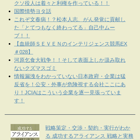
クソ役人は着々と利権を作っている！！
国際情勢ヨタ話
これぞ文春病！？松本人志、がん発覚に貢献し
た「とてつもなく終わってる」自己中ムー
ブ！！
【血統師ＳＥＶＥＮのインテリジェンス競馬EX
＃028】
河原乞食大戦争！！そして表面上しか汲み取れ
ないクズマスゴミ
情報漏洩をわかっていない日本政府・企業は猛
反省を！公安・外事が危険視する会社ここにあ
り！JCIAはこういう企業を逐一見張っていま
す！
戦略策定・交渉・契約・実行がわか
る 成功するアライアンス 戦略と実務