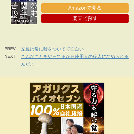
目の正直」
Amazonで見る
楽天で探す
PREV
左翼は常に嘘をついてて面白い
NEXT
こんなことをやってるから使用人の役人になめられる
んだよ。