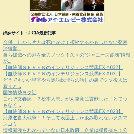
姉妹サイト：J-CIA最新記事
合併！しかし片方は死にかけ！頓挫するかもしれない発表
済経営...
自ら破滅への扉を全力ノック！久々の“ジャニーズ崩壊”情報
が...
【血統師ＳＥＶＥＮのインテリジェンス競馬EX＃032】
【血統師ＳＥＶＥＮのインテリジェンス競馬EX＃031】
どうでもいい皇室やら馬詰総理らの話しの裏でクソ役人は
着々と...
国際情勢ヨタ話
これぞ文春病！？松本人志、がん発覚に貢献した「とてつ
もなく...
【血統師ＳＥＶＥＮのインテリジェンス競馬EX＃028】
河原乞食大戦争！！そして表面上しか汲み取れないクズマ
スゴミ
情報漏洩をわかっていない日本政府・企業は猛反省を！公