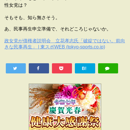
性女党は？
そもそも、知ら無さそう。
あ、民事再生申立準備で、それどころじゃないか。
政女党が債権者説明会 立花孝志氏「破綻ではない。前向
きな民事再生」 | 東スポWEB (tokyo-sports.co.jp)
B!