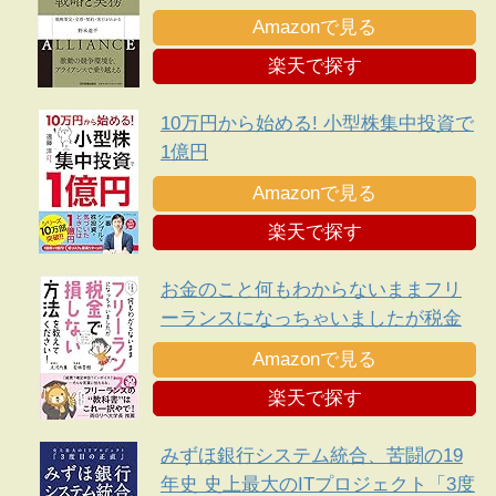
Amazonで見る
楽天で探す
10万円から始める! 小型株集中投資で
1億円
Amazonで見る
楽天で探す
お金のこと何もわからないままフリ
ーランスになっちゃいましたが税金
で損しない方法を教えてください!
Amazonで見る
楽天で探す
みずほ銀行システム統合、苦闘の19
年史 史上最大のITプロジェクト「3度