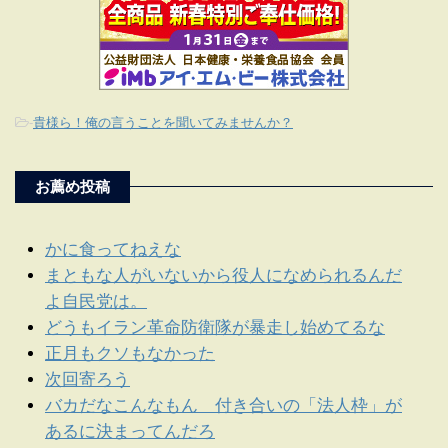
-
貴様ら！俺の言うことを聞いてみませんか？
お薦め投稿
かに食ってねえな
まともな人がいないから役人になめられるんだ
よ自民党は。
どうもイラン革命防衛隊が暴走し始めてるな
正月もクソもなかった
次回寄ろう
バカだなこんなもん 付き合いの「法人枠」が
あるに決まってんだろ