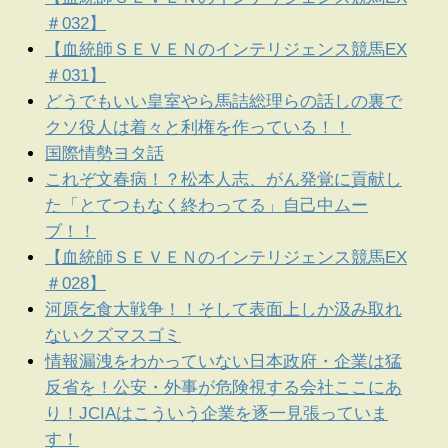
＃032】
【血統師ＳＥＶＥＮのインテリジェンス競馬EX
＃031】
どうでもいい皇室やら馬詰総理らの話しの裏で
クソ役人は着々と利権を作っている！！
国際情勢ヨタ話
これぞ文春病！？松本人志、がん発覚に貢献し
た「とてつもなく終わってる」自己中ムー
ブ！！
【血統師ＳＥＶＥＮのインテリジェンス競馬EX
＃028】
河原乞食大戦争！！そして表面上しか汲み取れ
ないクズマスゴミ
情報漏洩をわかっていない日本政府・企業は猛
反省を！公安・外事が危険視する会社ここにあ
り！JCIAはこういう企業を逐一見張っていま
す！