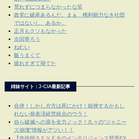
荒れずにつまらなかったな笑
政党に破産あるんだ。まぁ、権利能力なき社団
ではないし、あるか。
正月もクソもなかった
次回寄ろう
ねむい
飯うまくて
疲れすぎて寝てた
姉妹サイト：J-CIA最新記事
合併！しかし片方は死にかけ！頓挫するかもし
れない発表済経営統合のウラ！
自ら破滅への扉を全力ノック！久々の“ジャニー
ズ崩壊”情報がアツい！！
【血統師ＳＥＶＥＮのインテリジェンス競馬EX