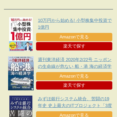
10万円から始める! 小型株集中投資で
1億円
Amazonで見る
楽天で探す
週刊東洋経済 2020年2/22号 ニッポン
の生命線が危ない 船・港 海の経済学
Amazonで見る
楽天で探す
みずほ銀行システム統合、苦闘の19
年史 史上最大のITプロジェクト「3度
目の正直」
Amazonで見る