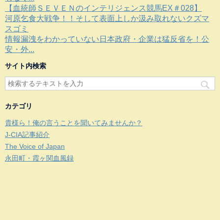
【血統師ＳＥＶＥＮのインテリジェンス競馬EX＃028】
河原乞食大戦争！！そして表面上しか汲み取れないクズマ
スゴミ
情報漏洩をわかっていない日本政府・企業は猛反省を！公
安・外...
サイト内検索
カテゴリ
貴様ら！俺の言うことを聞いてみませんか？
J-CIA記事紹介
The Voice of Japan
永田町・霞ヶ関血風録