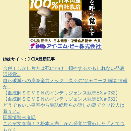
姉妹サイト：J-CIA最新記事
合併！しかし片方は死にかけ！頓挫するかもしれない発表
済経営...
自ら破滅への扉を全力ノック！久々の“ジャニーズ崩壊”情報
が...
【血統師ＳＥＶＥＮのインテリジェンス競馬EX＃032】
【血統師ＳＥＶＥＮのインテリジェンス競馬EX＃031】
どうでもいい皇室やら馬詰総理らの話しの裏でクソ役人は
着々と...
国際情勢ヨタ話
これぞ文春病！？松本人志、がん発覚に貢献した「とてつ
もなく...