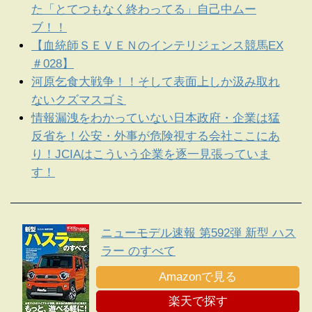
た「とてつもなく終わってる」自己中ムー
ブ！！
【血統師ＳＥＶＥＮのインテリジェンス競馬EX
＃028】
河原乞食大戦争！！そして表面上しか汲み取れ
ないクズマスゴミ
情報漏洩をわかっていない日本政府・企業は猛
反省を！公安・外事が危険視する会社ここにあ
り！JCIAはこういう企業を逐一見張っていま
す！
ニューモデル速報 第592弾 新型 ハス
ラー のすべて
Amazonで見る
楽天で探す