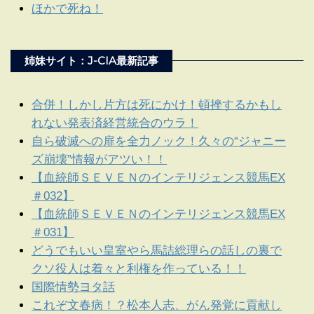
ほかで死ね！
姉妹サイト：J-CIA最新記事
合併！しかし片方は死にかけ！頓挫するかもし
れない発表済経営統合のウラ！
自ら破滅への扉を全力ノック！久々の“ジャニー
ズ崩壊”情報がアツい！！
【血統師ＳＥＶＥＮのインテリジェンス競馬EX
＃032】
【血統師ＳＥＶＥＮのインテリジェンス競馬EX
＃031】
どうでもいい皇室やら馬詰総理らの話しの裏で
クソ役人は着々と利権を作っている！！
国際情勢ヨタ話
これぞ文春病！？松本人志、がん発覚に貢献し