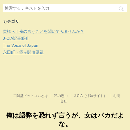
カテゴリ
貴様ら！俺の言うことを聞いてみませんか？
J-CIA記事紹介
The Voice of Japan
永田町・霞ヶ関血風録
二階堂ドットコムとは
私の思い
J-CIA（姉妹サイト）
お問
合せ
俺は語弊を恐れず言うが、女はバカだよ
な。