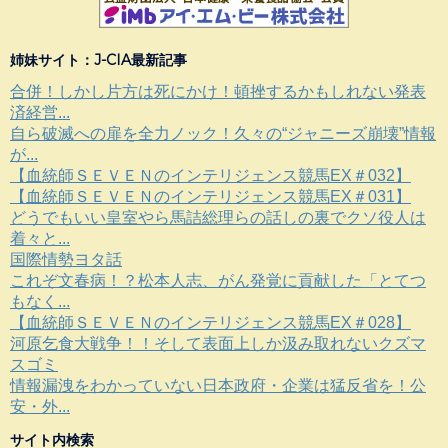
姉妹サイト：J-CIA最新記事
合併！しかし片方は死にかけ！頓挫するかもしれない発表
済経営...
自ら破滅への扉を全力ノック！久々の“ジャニーズ崩壊”情報
が...
【血統師ＳＥＶＥＮのインテリジェンス競馬EX＃032】
【血統師ＳＥＶＥＮのインテリジェンス競馬EX＃031】
どうでもいい皇室やら馬詰総理らの話しの裏でクソ役人は
着々と...
国際情勢ヨタ話
これぞ文春病！？松本人志、がん発覚に貢献した「とてつ
もなく...
【血統師ＳＥＶＥＮのインテリジェンス競馬EX＃028】
河原乞食大戦争！！そして表面上しか汲み取れないクズマ
スゴミ
情報漏洩をわかっていない日本政府・企業は猛反省を！公
安・外...
サイト内検索