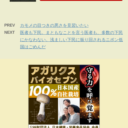
PREV
カモメの目つきの悪さを見習いたい
NEXT
医者も下民。まともなことを言う医者も、多数の下民
にかなわない。浅ましい下民に振り回されるニポン低
国はごめんだ