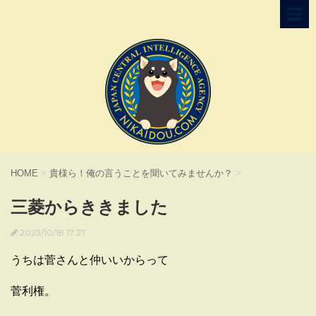
HOME
>
貴様ら！俺の言うことを聞いてみませんか？
>
三菱からききました
2023/10/18 17:27
うちは菅さんと仲いいからって
菅利権。