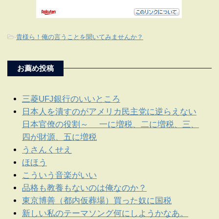
-
貴様ら！俺の言うことを聞いてみませんか？
お薦め投稿
三菱UFJ銀行のいいところ
日本人を潰すのがアメリカ民主党に逆らえない
日本官僚の役割～ 一に増税、二に増税、三、
四が財源、五に増税
うさんくせえ
ほほう
こういう音楽がいい
品格も教養もないのは俺なのか？
東京博善（都内仮葬場）買った奴に国税
新しい私のテーマソング何にしようかなあ。