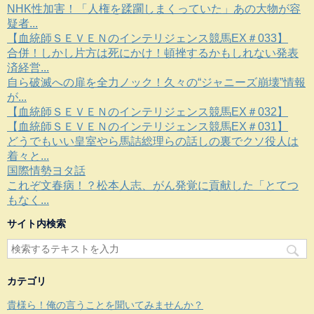
NHK性加害！「人権を蹂躙しまくっていた」あの大物が容
疑者...
【血統師ＳＥＶＥＮのインテリジェンス競馬EX＃033】
合併！しかし片方は死にかけ！頓挫するかもしれない発表
済経営...
自ら破滅への扉を全力ノック！久々の“ジャニーズ崩壊”情報
が...
【血統師ＳＥＶＥＮのインテリジェンス競馬EX＃032】
【血統師ＳＥＶＥＮのインテリジェンス競馬EX＃031】
どうでもいい皇室やら馬詰総理らの話しの裏でクソ役人は
着々と...
国際情勢ヨタ話
これぞ文春病！？松本人志、がん発覚に貢献した「とてつ
もなく...
サイト内検索
カテゴリ
貴様ら！俺の言うことを聞いてみませんか？