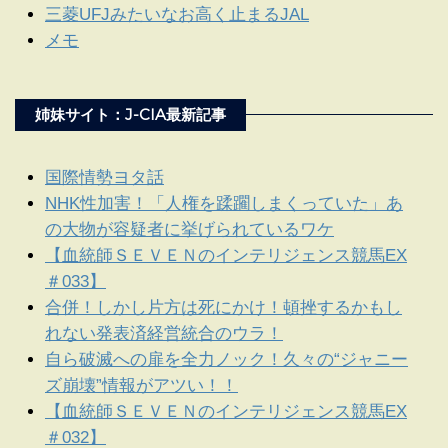
三菱UFJみたいなお高く止まるJAL
メモ
姉妹サイト：J-CIA最新記事
国際情勢ヨタ話
NHK性加害！「人権を蹂躙しまくっていた」あ
の大物が容疑者に挙げられているワケ
【血統師ＳＥＶＥＮのインテリジェンス競馬EX
＃033】
合併！しかし片方は死にかけ！頓挫するかもし
れない発表済経営統合のウラ！
自ら破滅への扉を全力ノック！久々の“ジャニー
ズ崩壊”情報がアツい！！
【血統師ＳＥＶＥＮのインテリジェンス競馬EX
＃032】