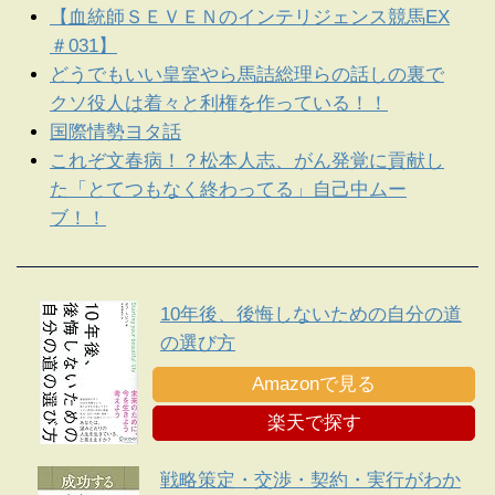
【血統師ＳＥＶＥＮのインテリジェンス競馬EX
＃031】
どうでもいい皇室やら馬詰総理らの話しの裏で
クソ役人は着々と利権を作っている！！
国際情勢ヨタ話
これぞ文春病！？松本人志、がん発覚に貢献し
た「とてつもなく終わってる」自己中ムー
ブ！！
10年後、後悔しないための自分の道
の選び方
Amazonで見る
楽天で探す
戦略策定・交渉・契約・実行がわか