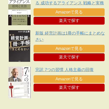
る 成功するアライアンス 戦略と実務
Amazonで見る
楽天で探す
新版 経営計画は1冊の手帳にまとめな
さい
Amazonで見る
楽天で探す
完訳 7つの習慣 人格主義の回復
Amazonで見る
楽天で探す