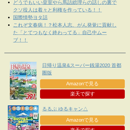
どうでもいい皇室やら馬詰総理らの話しの裏で
クソ役人は着々と利権を作っている！！
国際情勢ヨタ話
これぞ文春病！？松本人志、がん発覚に貢献し
た「とてつもなく終わってる」自己中ムー
ブ！！
日帰り温泉&スーパー銭湯2020 首都
圏版
Amazonで見る
楽天で探す
るるぶ ゆるキャン△
Amazonで見る