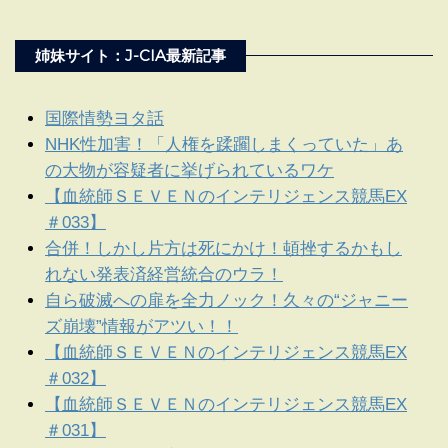
姉妹サイト：J-CIA最新記事
国際情勢ヨタ話
NHK性加害！「人権を蹂躙しまくっていた」あ
の大物が容疑者に挙げられているワケ
【血統師ＳＥＶＥＮのインテリジェンス競馬EX
＃033】
合併！しかし片方は死にかけ！頓挫するかもし
れない発表済経営統合のウラ！
自ら破滅への扉を全力ノック！久々の“ジャニー
ズ崩壊”情報がアツい！！
【血統師ＳＥＶＥＮのインテリジェンス競馬EX
＃032】
【血統師ＳＥＶＥＮのインテリジェンス競馬EX
＃031】