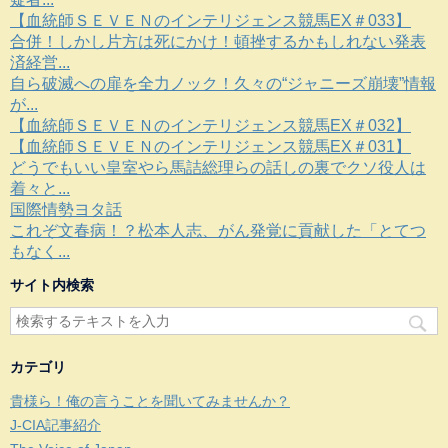
【血統師ＳＥＶＥＮのインテリジェンス競馬EX＃033】
合併！しかし片方は死にかけ！頓挫するかもしれない発表
済経営...
自ら破滅への扉を全力ノック！久々の“ジャニーズ崩壊”情報
が...
【血統師ＳＥＶＥＮのインテリジェンス競馬EX＃032】
【血統師ＳＥＶＥＮのインテリジェンス競馬EX＃031】
どうでもいい皇室やら馬詰総理らの話しの裏でクソ役人は
着々と...
国際情勢ヨタ話
これぞ文春病！？松本人志、がん発覚に貢献した「とてつ
もなく...
サイト内検索
カテゴリ
貴様ら！俺の言うことを聞いてみませんか？
J-CIA記事紹介