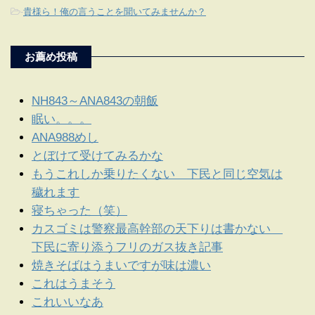
-
貴様ら！俺の言うことを聞いてみませんか？
お薦め投稿
NH843～ANA843の朝飯
眠い。。。
ANA988めし
とぼけて受けてみるかな
もうこれしか乗りたくない 下民と同じ空気は
穢れます
寝ちゃった（笑）
カスゴミは警察最高幹部の天下りは書かない
下民に寄り添うフリのガス抜き記事
焼きそばはうまいですが味は濃い
これはうまそう
これいいなあ