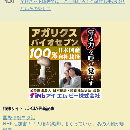
NEXT
全銀ネット障害では、こう儲けろ！金融庁も手が出せ
ないそのやり口
姉妹サイト：J-CIA最新記事
国際情勢ヨタ話
NHK性加害！「人権を蹂躙しまくっていた」あの大物が容
疑者...