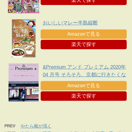
楽天で探す
おいしいマレー半島縦断
Amazonで見る
楽天で探す
&Premium アンド プレミアム 2020年
04 月号 そろそろ、京都に行きたくな
る。
Amazonで見る
楽天で探す
PREV
やたら喉が渇く