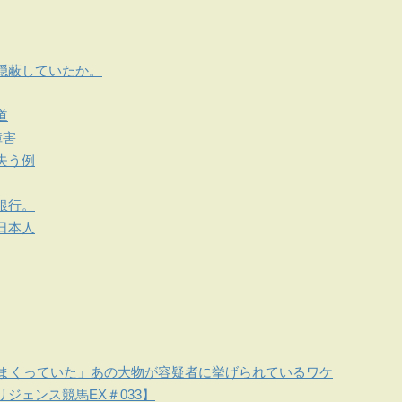
隠蔽していたか。
道
障害
失う例
銀行。
日本人
しまくっていた」あの大物が容疑者に挙げられているワケ
ジェンス競馬EX＃033】