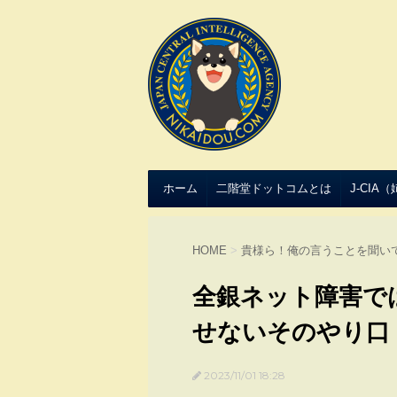
ホーム
二階堂ドットコムとは
J-CIA
HOME
>
貴様ら！俺の言うことを聞い
全銀ネット障害で
せないそのやり口
2023/11/01 18:28