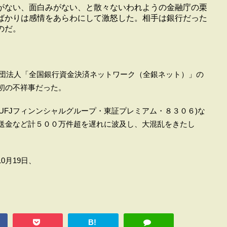
がない、面白みがない、と散々ないわれようの金融庁の栗
ばかりは感情をあらわにして激怒した。相手は銀行だった
のだ。
社団法人「全国銀行資金決済ネットワーク（全銀ネット）」の
で初の不祥事だった。
UFJフィンンシャルグループ・東証プレミアム・８３０６)な
の送金など計５００万件超を遅れに波及し、大混乱をきたし
月19日、
B!