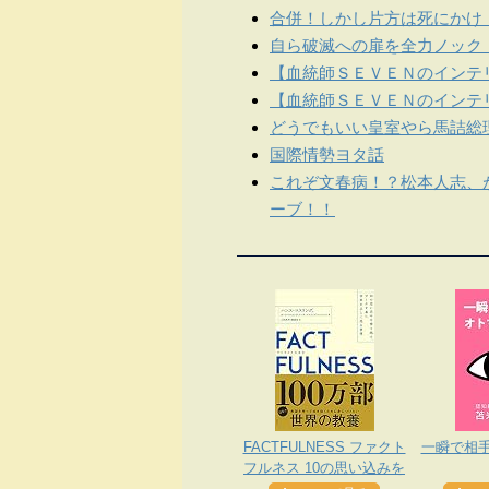
合併！しかし片方は死にかけ
自ら破滅への扉を全力ノック
【血統師ＳＥＶＥＮのインテリ
【血統師ＳＥＶＥＮのインテリ
どうでもいい皇室やら馬詰総
国際情勢ヨタ話
これぞ文春病！？松本人志、
ーブ！！
FACTFULNESS ファクト
一瞬で相
フルネス 10の思い込みを
乗り越え、データを基に