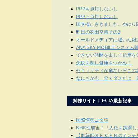
PPPも点灯しないし
PPPも点灯しないし
国交省にききました。やはり
昨日の羽田空港その3
オールドメディアは遅いね報
ANA SKY MOBILE システム
できない時間を出して信用を
免疫を制し健康をつかめ！
セキュリティが危ないぞこの
なにもかも 全てダメだよ 
姉妹サイト：J-CIA最新記事
国際情勢ヨタ話
NHK性加害！「人権を蹂躙
【血統師ＳＥＶＥＮのインテリ