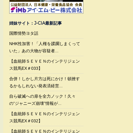
姉妹サイト：J-CIA最新記事
国際情勢ヨタ話
NHK性加害！「人権を蹂躙しまくって
いた」あの大物が容疑者...
【血統師ＳＥＶＥＮのインテリジェン
ス競馬EX＃033】
合併！しかし片方は死にかけ！頓挫す
るかもしれない発表済経営...
自ら破滅への扉を全力ノック！久々
の“ジャニーズ崩壊”情報が...
【血統師ＳＥＶＥＮのインテリジェン
ス競馬EX＃032】
【血統師ＳＥＶＥＮのインテリジェン