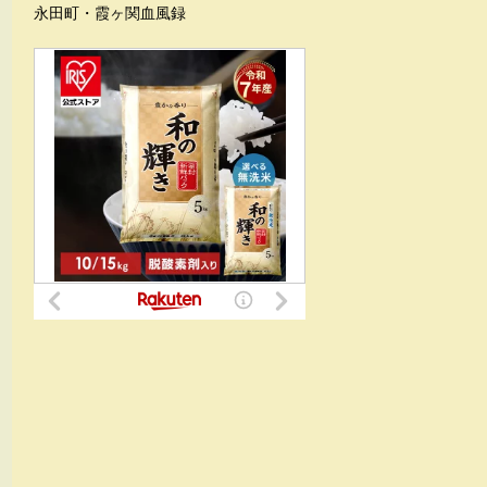
永田町・霞ヶ関血風録