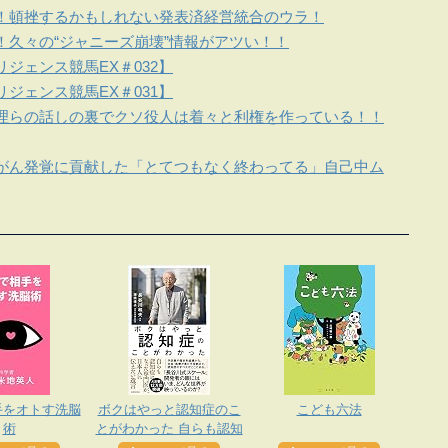
！頓挫するかもしれない発表済経営統合のウラ！
！久々の“ジャニーズ崩壊”情報がアツい！！
ジェンス競馬EX＃032】
ジェンス競馬EX＃031】
理らの話しの裏でクソ役人は着々と利権を作っている！！
がん発覚に貢献した「とてつもなく終わってる」自己中ム
手をオトす洗脳
ボクはやっと認知症のこ
こども六法
術
とがわかった 自らも認知
症になった専門医が、日