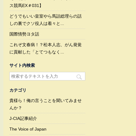
ス競馬EX＃031】
どうでもいい皇室やら馬詰総理らの話
しの裏でクソ役人は着々と...
国際情勢ヨタ話
これぞ文春病！？松本人志、がん発覚
に貢献した「とてつもなく...
サイト内検索
カテゴリ
貴様ら！俺の言うことを聞いてみませ
んか？
J-CIA記事紹介
The Voice of Japan