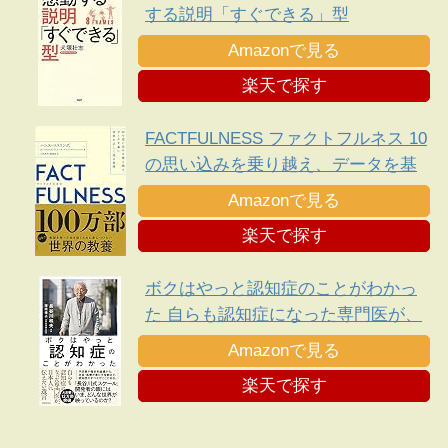
する説明「すぐできる」型
Amazonで見る
楽天で探す
FACTFULNESS ファクトフルネス 10
の思い込みを乗り越え、データを基
に世界を正しく見る習慣
Amazonで見る
楽天で探す
ボクはやっと認知症のことがわかっ
た 自らも認知症になった専門医が、
日本人に伝えたい遺言
Amazonで見る
楽天で探す