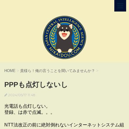
HOME
>
貴様ら！俺の言うことを聞いてみませんか？
>
PPPも点灯しないし
2024/05/17 11:48
光電話も点灯しない。
登録、は赤で点滅。。。
NTT法改正の前に絶対倒れないインターネットシステム組