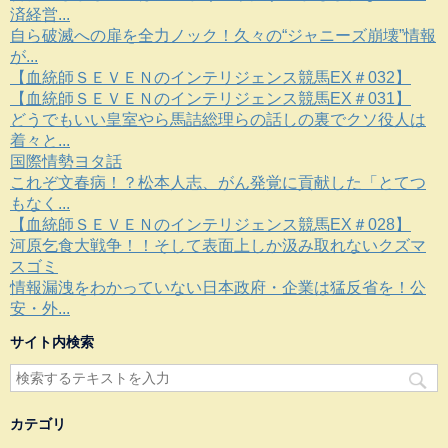
済経営...
自ら破滅への扉を全力ノック！久々の“ジャニーズ崩壊”情報
が...
【血統師ＳＥＶＥＮのインテリジェンス競馬EX＃032】
【血統師ＳＥＶＥＮのインテリジェンス競馬EX＃031】
どうでもいい皇室やら馬詰総理らの話しの裏でクソ役人は
着々と...
国際情勢ヨタ話
これぞ文春病！？松本人志、がん発覚に貢献した「とてつ
もなく...
【血統師ＳＥＶＥＮのインテリジェンス競馬EX＃028】
河原乞食大戦争！！そして表面上しか汲み取れないクズマ
スゴミ
情報漏洩をわかっていない日本政府・企業は猛反省を！公
安・外...
サイト内検索
カテゴリ