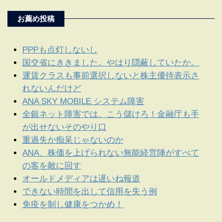
お薦め投稿
PPPも点灯しないし
国交省にききました。やはり隠蔽していたか。
運賃クラスも事前選択しないと株主優待表示さ
れないんだけど
ANA SKY MOBILE システム障害
全銀ネット障害では、こう儲けろ！金融庁も手
が出せないそのやり口
重過失か痴呆じゃないのか
ANA、株価を上げられない無能経営陣がすべて
の客を敵に回す
オールドメディアは遅いね報道
できない時間を出して信用を失う例
免疫を制し健康をつかめ！