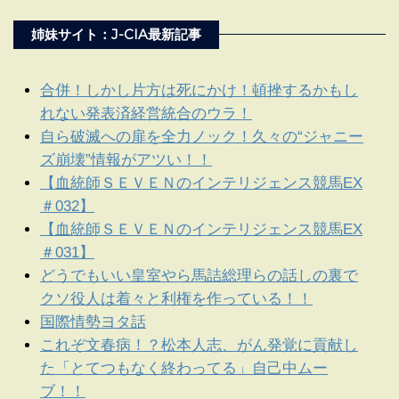
姉妹サイト：J-CIA最新記事
合併！しかし片方は死にかけ！頓挫するかもし
れない発表済経営統合のウラ！
自ら破滅への扉を全力ノック！久々の“ジャニー
ズ崩壊”情報がアツい！！
【血統師ＳＥＶＥＮのインテリジェンス競馬EX
＃032】
【血統師ＳＥＶＥＮのインテリジェンス競馬EX
＃031】
どうでもいい皇室やら馬詰総理らの話しの裏で
クソ役人は着々と利権を作っている！！
国際情勢ヨタ話
これぞ文春病！？松本人志、がん発覚に貢献し
た「とてつもなく終わってる」自己中ムー
ブ！！