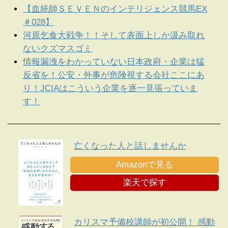
【血統師ＳＥＶＥＮのインテリジェンス競馬EX
＃028】
河原乞食大戦争！！そして表面上しか汲み取れ
ないクズマスゴミ
情報漏洩をわかっていない日本政府・企業は猛
反省を！公安・外事が危険視する会社ここにあ
り！JCIAはこういう企業を逐一見張っていま
す！
亡くなった人と話しませんか
Amazonで見る
楽天で探す
カリスマ予備校講師が初公開！ 感動