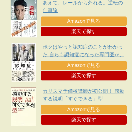
あえて、レールから外れる。逆転の
仕事論
Amazonで見る
楽天で探す
ボクはやっと認知症のことがわかっ
た 自らも認知症になった専門医が、
日本人に伝えたい遺言
Amazonで見る
楽天で探す
カリスマ予備校講師が初公開！ 感動
する説明「すぐできる」型
Amazonで見る
楽天で探す