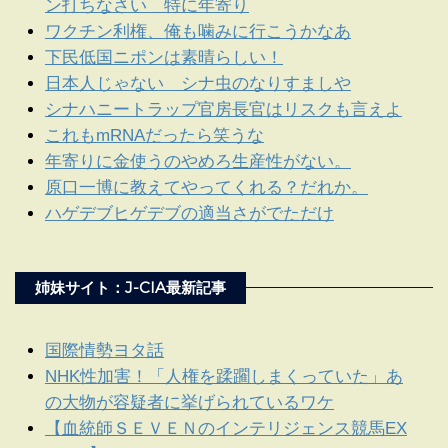
ン打ちなさい 特に年寄り
ワクチン利権、俺も噛みに行こうかなあ
下民低国ニポンは素晴らしい！
日本人じゃない シナ虫のなりすましや
シナハニートラップ官房長官はリスクも言えよ
これもmRNAだったら笑うな
年寄りに金使うのやめろ生産性がない。
原口一博に教えてやってくれる？だれか。
ハゲデブヒゲデブの適当さがでただけ
姉妹サイト：J-CIA最新記事
国際情勢ヨタ話
NHK性加害！「人権を蹂躙しまくっていた」あ
の大物が容疑者に挙げられているワケ
【血統師ＳＥＶＥＮのインテリジェンス競馬EX