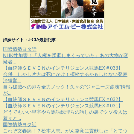
姉妹サイト：J-CIA最新記事
国際情勢ヨタ話
NHK性加害！「人権を蹂躙しまくっていた」あの大物が容
疑者...
【血統師ＳＥＶＥＮのインテリジェンス競馬EX＃033】
合併！しかし片方は死にかけ！頓挫するかもしれない発表
済経営...
自ら破滅への扉を全力ノック！久々の“ジャニーズ崩壊”情報
が...
【血統師ＳＥＶＥＮのインテリジェンス競馬EX＃032】
【血統師ＳＥＶＥＮのインテリジェンス競馬EX＃031】
どうでもいい皇室やら馬詰総理らの話しの裏でクソ役人は
着々と...
国際情勢ヨタ話
これぞ文春病！？松本人志、がん発覚に貢献した「とてつ