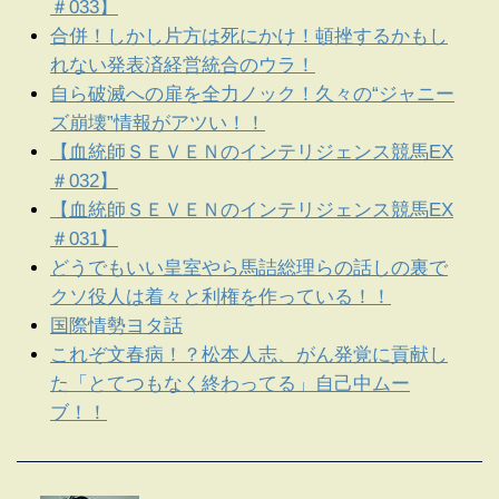
＃033】
合併！しかし片方は死にかけ！頓挫するかもし
れない発表済経営統合のウラ！
自ら破滅への扉を全力ノック！久々の“ジャニー
ズ崩壊”情報がアツい！！
【血統師ＳＥＶＥＮのインテリジェンス競馬EX
＃032】
【血統師ＳＥＶＥＮのインテリジェンス競馬EX
＃031】
どうでもいい皇室やら馬詰総理らの話しの裏で
クソ役人は着々と利権を作っている！！
国際情勢ヨタ話
これぞ文春病！？松本人志、がん発覚に貢献し
た「とてつもなく終わってる」自己中ムー
ブ！！