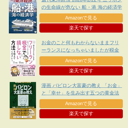
の生命線が危ない 船・港 海の経済学
Amazonで見る
楽天で探す
お金のこと何もわからないままフリ
ーランスになっちゃいましたが税金
で損しない方法を教えてください!
Amazonで見る
楽天で探す
漫画 バビロン大富豪の教え 「お金」
と「幸せ」を生み出す五つの黄金法
則
Amazonで見る
楽天で探す