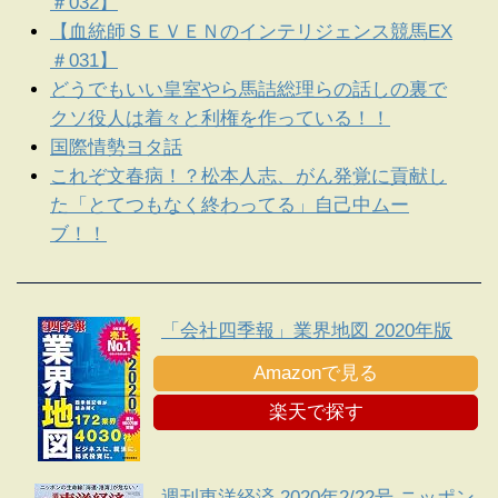
＃032】
【血統師ＳＥＶＥＮのインテリジェンス競馬EX
＃031】
どうでもいい皇室やら馬詰総理らの話しの裏で
クソ役人は着々と利権を作っている！！
国際情勢ヨタ話
これぞ文春病！？松本人志、がん発覚に貢献し
た「とてつもなく終わってる」自己中ムー
ブ！！
「会社四季報」業界地図 2020年版
Amazonで見る
楽天で探す
週刊東洋経済 2020年2/22号 ニッポン