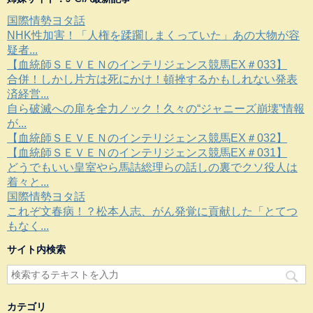
国際情勢ヨタ話
NHK性加害！「人権を蹂躙しまくっていた」あの大物が容
疑者...
【血統師ＳＥＶＥＮのインテリジェンス競馬EX＃033】
合併！しかし片方は死にかけ！頓挫するかもしれない発表
済経営...
自ら破滅への扉を全力ノック！久々の“ジャニーズ崩壊”情報
が...
【血統師ＳＥＶＥＮのインテリジェンス競馬EX＃032】
【血統師ＳＥＶＥＮのインテリジェンス競馬EX＃031】
どうでもいい皇室やら馬詰総理らの話しの裏でクソ役人は
着々と...
国際情勢ヨタ話
これぞ文春病！？松本人志、がん発覚に貢献した「とてつ
もなく...
サイト内検索
カテゴリ