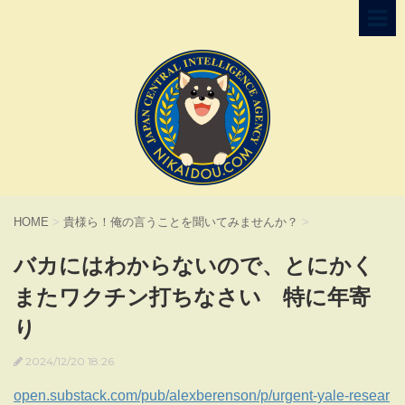
HOME
>
貴様ら！俺の言うことを聞いてみませんか？
>
バカにはわからないので、とにかく
またワクチン打ちなさい 特に年寄
り
2024/12/20 18:26
open.substack.com/pub/alexberenson/p/urgent-yale-resear