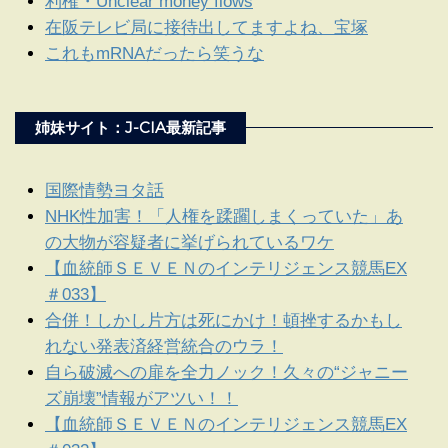
利権・Unclear money flows
在阪テレビ局に接待出してますよね、宝塚
これもmRNAだったら笑うな
姉妹サイト：J-CIA最新記事
国際情勢ヨタ話
NHK性加害！「人権を蹂躙しまくっていた」あ
の大物が容疑者に挙げられているワケ
【血統師ＳＥＶＥＮのインテリジェンス競馬EX
＃033】
合併！しかし片方は死にかけ！頓挫するかもし
れない発表済経営統合のウラ！
自ら破滅への扉を全力ノック！久々の“ジャニー
ズ崩壊”情報がアツい！！
【血統師ＳＥＶＥＮのインテリジェンス競馬EX