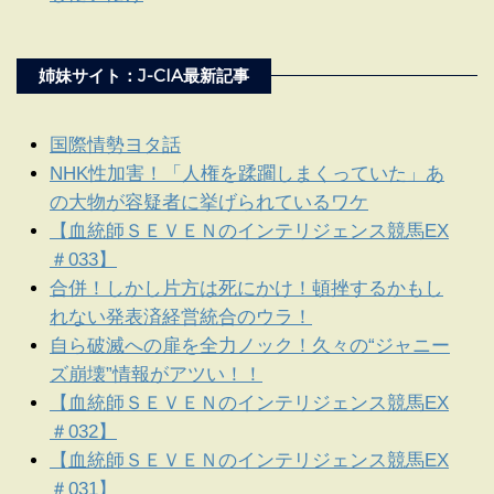
姉妹サイト：J-CIA最新記事
国際情勢ヨタ話
NHK性加害！「人権を蹂躙しまくっていた」あ
の大物が容疑者に挙げられているワケ
【血統師ＳＥＶＥＮのインテリジェンス競馬EX
＃033】
合併！しかし片方は死にかけ！頓挫するかもし
れない発表済経営統合のウラ！
自ら破滅への扉を全力ノック！久々の“ジャニー
ズ崩壊”情報がアツい！！
【血統師ＳＥＶＥＮのインテリジェンス競馬EX
＃032】
【血統師ＳＥＶＥＮのインテリジェンス競馬EX
＃031】