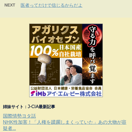
NEXT
医者ってだけで信じるからだよ
姉妹サイト：J-CIA最新記事
国際情勢ヨタ話
NHK性加害！「人権を蹂躙しまくっていた」あの大物が容
疑者...