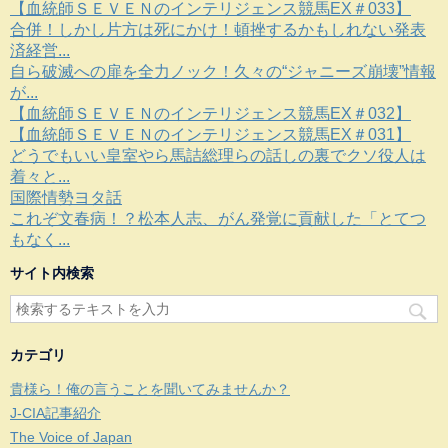
【血統師ＳＥＶＥＮのインテリジェンス競馬EX＃033】
合併！しかし片方は死にかけ！頓挫するかもしれない発表
済経営...
自ら破滅への扉を全力ノック！久々の“ジャニーズ崩壊”情報
が...
【血統師ＳＥＶＥＮのインテリジェンス競馬EX＃032】
【血統師ＳＥＶＥＮのインテリジェンス競馬EX＃031】
どうでもいい皇室やら馬詰総理らの話しの裏でクソ役人は
着々と...
国際情勢ヨタ話
これぞ文春病！？松本人志、がん発覚に貢献した「とてつ
もなく...
サイト内検索
カテゴリ
貴様ら！俺の言うことを聞いてみませんか？
J-CIA記事紹介
The Voice of Japan