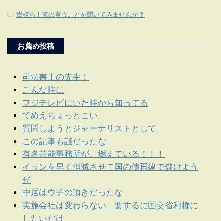
-
貴様ら！俺の言うことを聞いてみませんか？
お薦め投稿
司法書士の先生！
こんな時に
フジテレビにいた時から知ってる
てめえちょっとこい
質問しようとジャーナリストとして
この記事も謎だったな
有名芸能事務所が、燃えている！！！
イランを早く消滅させて国の債再建で儲けよう
ぜ
中居はウチの頂きだったな
実施会社は変わらない 要するに国交省利権に
したいだけ