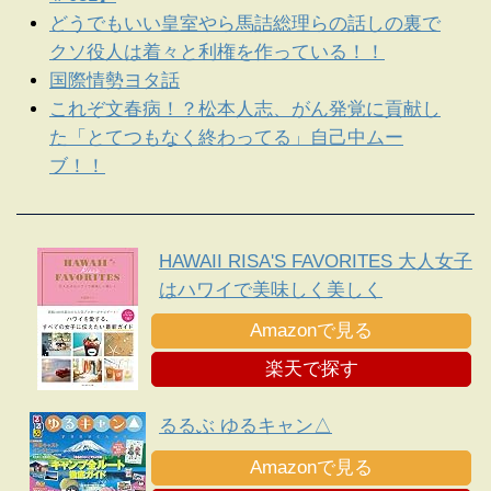
どうでもいい皇室やら馬詰総理らの話しの裏で
クソ役人は着々と利権を作っている！！
国際情勢ヨタ話
これぞ文春病！？松本人志、がん発覚に貢献し
た「とてつもなく終わってる」自己中ムー
ブ！！
HAWAII RISA'S FAVORITES 大人女子
はハワイで美味しく美しく
Amazonで見る
楽天で探す
るるぶ ゆるキャン△
Amazonで見る