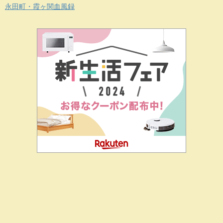
永田町・霞ヶ関血風録
二階堂ドットコムとは
私の思い
J-CIA（姉妹サイト）
お問
合せ