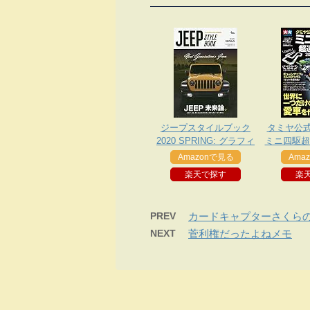
ジープスタイルブック
タミヤ公
2020 SPRING: グラフィ
ミニ四駆超速
スムック
Amazonで見る
Ama
楽天で探す
楽
PREV
カードキャプターさくら
NEXT
菅利権だったよねメモ