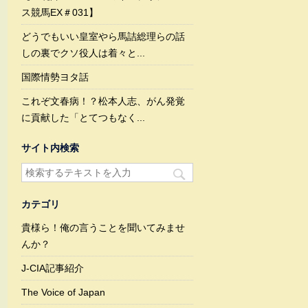
ス競馬EX＃031】
どうでもいい皇室やら馬詰総理らの話
しの裏でクソ役人は着々と...
国際情勢ヨタ話
これぞ文春病！？松本人志、がん発覚
に貢献した「とてつもなく...
サイト内検索
カテゴリ
貴様ら！俺の言うことを聞いてみませ
んか？
J-CIA記事紹介
The Voice of Japan