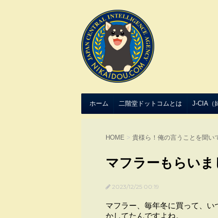
ホーム
二階堂ドットコムとは
J-CIA
HOME
>
貴様ら！俺の言うことを聞い
マフラーもらいま
2023/12/25 00:19
マフラー、毎年冬に買って、い
かしてたんですよね。