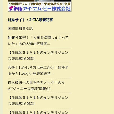
姉妹サイト：J-CIA最新記事
国際情勢ヨタ話
NHK性加害！「人権を蹂躙しまくって
いた」あの大物が容疑者...
【血統師ＳＥＶＥＮのインテリジェン
ス競馬EX＃033】
合併！しかし片方は死にかけ！頓挫す
るかもしれない発表済経営...
自ら破滅への扉を全力ノック！久々
の“ジャニーズ崩壊”情報が...
【血統師ＳＥＶＥＮのインテリジェン
ス競馬EX＃032】
【血統師ＳＥＶＥＮのインテリジェン