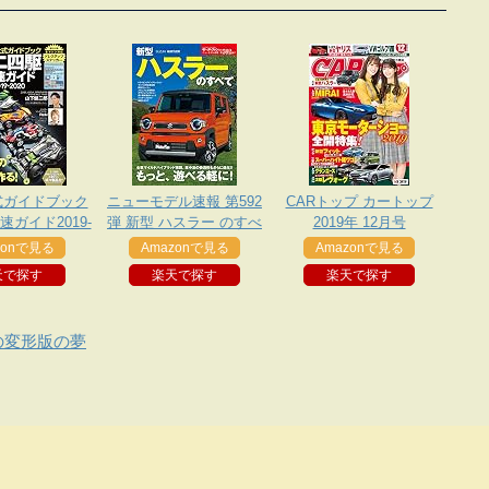
式ガイドブック
ニューモデル速報 第592
CARトップ カートップ
ガイド2019-
弾 新型 ハスラー のすべ
2019年 12月号
2020
て
zonで見る
Amazonで見る
Amazonで見る
天で探す
楽天で探す
楽天で探す
の変形版の夢