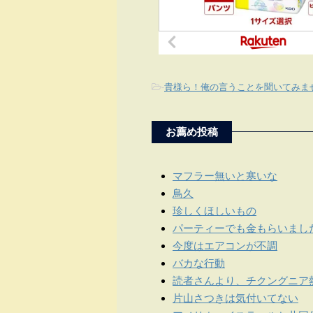
-
貴様ら！俺の言うことを聞いてみま
お薦め投稿
マフラー無いと寒いな
鳥久
珍しくほしいもの
パーティーでも金もらいまし
今度はエアコンが不調
バカな行動
読者さんより、チクングニア
片山さつきは気付いてない