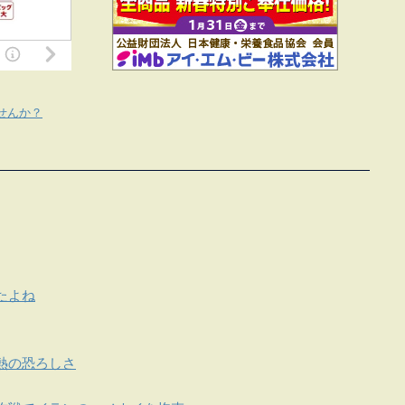
せんか？
たよね
熱の恐ろしさ