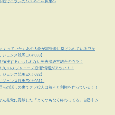
作戦でイランのハメネイを拘束へ
しまくっていた」あの大物が容疑者に挙げられているワケ
ジェンス競馬EX＃033】
！頓挫するかもしれない発表済経営統合のウラ！
！久々の“ジャニーズ崩壊”情報がアツい！！
ジェンス競馬EX＃032】
ジェンス競馬EX＃031】
理らの話しの裏でクソ役人は着々と利権を作っている！！
がん発覚に貢献した「とてつもなく終わってる」自己中ム