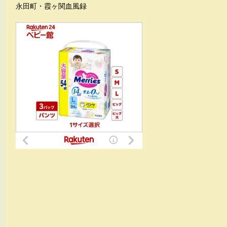
永田町・霞ヶ関血風録