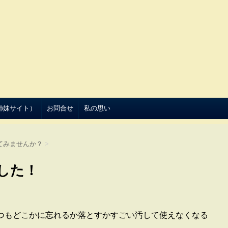
（姉妹サイト）
お問合せ
私の思い
てみませんか？
>
した！
つもどこかに忘れるか落とすかすごい汚して使えなくなる