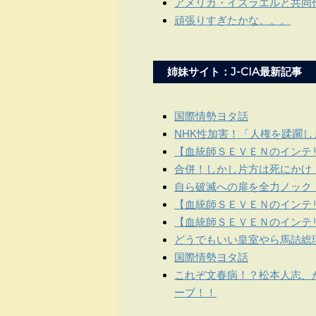
アメリカ・イスラエルと共同
頑張りすぎたかな。。。
姉妹サイト：J-CIA最新記事
国際情勢ヨタ話
NHK性加害！「人権を蹂躙
【血統師ＳＥＶＥＮのインテリ
合併！しかし片方は死にかけ
自ら破滅への扉を全力ノック
【血統師ＳＥＶＥＮのインテリ
【血統師ＳＥＶＥＮのインテリ
どうでもいい皇室やら馬詰総
国際情勢ヨタ話
これぞ文春病！？松本人志、
ーブ！！