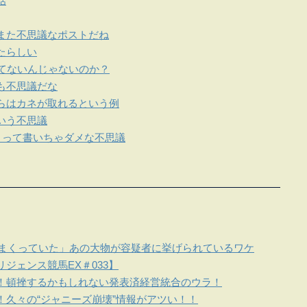
話
また不思議なポストだね
たらしい
れてないんじゃないのか？
も不思議だな
らはカネが取れるという例
いう不思議
くって書いちゃダメな不思議
しまくっていた」あの大物が容疑者に挙げられているワケ
ジェンス競馬EX＃033】
！頓挫するかもしれない発表済経営統合のウラ！
！久々の“ジャニーズ崩壊”情報がアツい！！