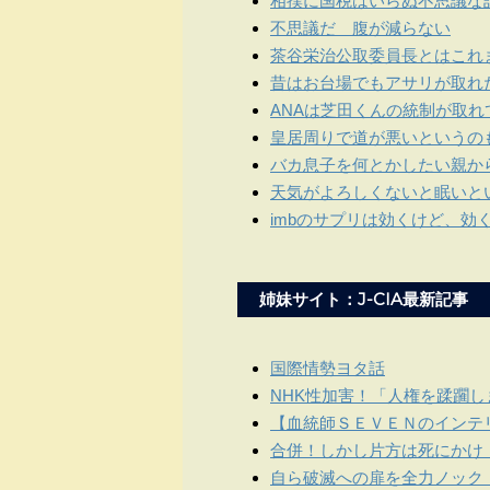
相撲に国税はいらぬ不思議な
不思議だ 腹が減らない
茶谷栄治公取委員長とはこれ
昔はお台場でもアサリが取れ
ANAは芝田くんの統制が取
皇居周りで道が悪いというの
バカ息子を何とかしたい親か
天気がよろしくないと眠いと
imbのサプリは効くけど、効
姉妹サイト：J-CIA最新記事
国際情勢ヨタ話
NHK性加害！「人権を蹂躙
【血統師ＳＥＶＥＮのインテリ
合併！しかし片方は死にかけ
自ら破滅への扉を全力ノック