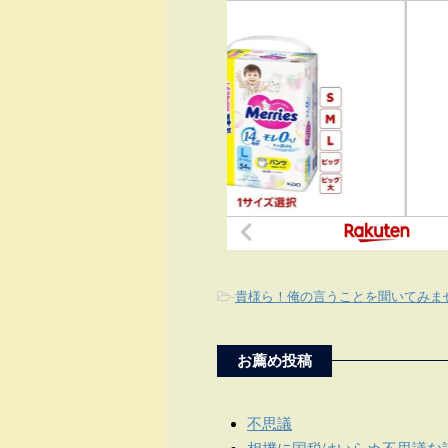
-
貴様ら！俺の言うことを聞いてみま
お薦め投稿
不思議