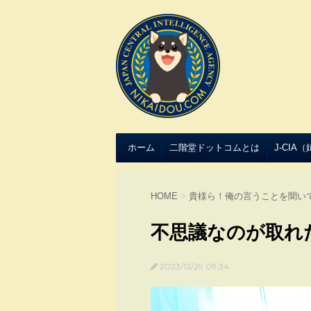
ホーム
二階堂ドットコムとは
J-CIA
HOME
>
貴様ら！俺の言うことを聞い
不思議なのが取れ
2023/12/29 09:34