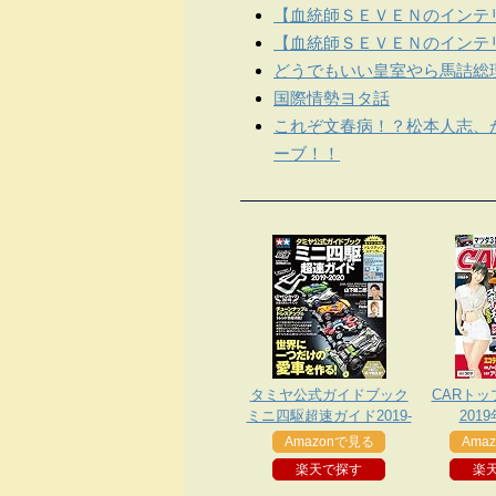
【血統師ＳＥＶＥＮのインテリ
【血統師ＳＥＶＥＮのインテリ
どうでもいい皇室やら馬詰総
国際情勢ヨタ話
これぞ文春病！？松本人志、
ーブ！！
タミヤ公式ガイドブック
CARトッ
ミニ四駆超速ガイド2019-
201
2020
Amazonで見る
Ama
楽天で探す
楽