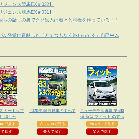
ジェンス競馬EX＃032】
ジェンス競馬EX＃031】
理らの話しの裏でクソ役人は着々と利権を作っている！！
がん発覚に貢献した「とてつもなく終わってる」自己中ム
プ カートップ
2020年 軽自動車のすべて
ニューモデル速報 第593
9年 10月号
弾 新型 フィット のすべ
て
zonで見る
Amazonで見る
Amazonで見る
天で探す
楽天で探す
楽天で探す