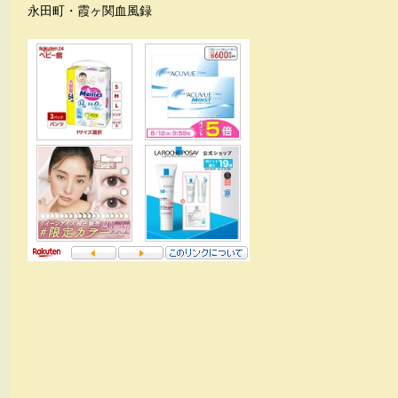
永田町・霞ヶ関血風録