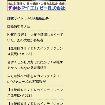
姉妹サイト：J-CIA最新記事
国際情勢ヨタ話
NHK性加害！「人権を蹂躙しまくって
いた」あの大物が容疑者...
【血統師ＳＥＶＥＮのインテリジェン
ス競馬EX＃033】
合併！しかし片方は死にかけ！頓挫す
るかもしれない発表済経営...
自ら破滅への扉を全力ノック！久々
の“ジャニーズ崩壊”情報が...
【血統師ＳＥＶＥＮのインテリジェン
ス競馬EX＃032】
【血統師ＳＥＶＥＮのインテリジェン