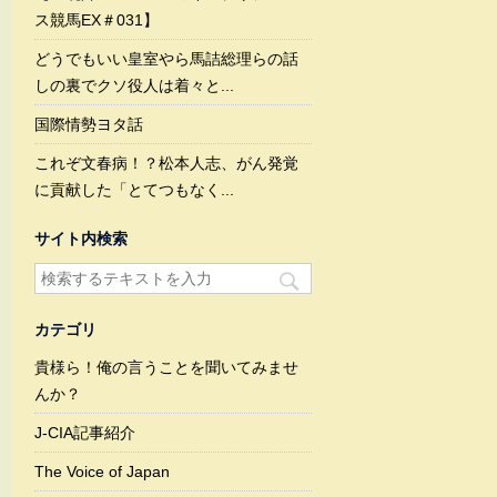
ス競馬EX＃031】
どうでもいい皇室やら馬詰総理らの話
しの裏でクソ役人は着々と...
国際情勢ヨタ話
これぞ文春病！？松本人志、がん発覚
に貢献した「とてつもなく...
サイト内検索
カテゴリ
貴様ら！俺の言うことを聞いてみませ
んか？
J-CIA記事紹介
The Voice of Japan