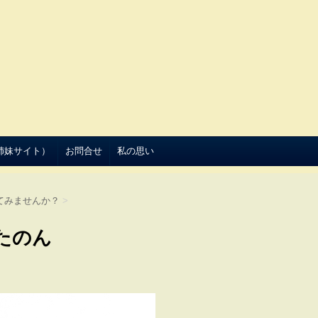
（姉妹サイト）
お問合せ
私の思い
てみませんか？
>
たのん