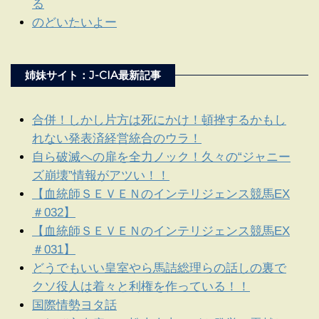
る
のどいたいよー
姉妹サイト：J-CIA最新記事
合併！しかし片方は死にかけ！頓挫するかもし
れない発表済経営統合のウラ！
自ら破滅への扉を全力ノック！久々の“ジャニー
ズ崩壊”情報がアツい！！
【血統師ＳＥＶＥＮのインテリジェンス競馬EX
＃032】
【血統師ＳＥＶＥＮのインテリジェンス競馬EX
＃031】
どうでもいい皇室やら馬詰総理らの話しの裏で
クソ役人は着々と利権を作っている！！
国際情勢ヨタ話