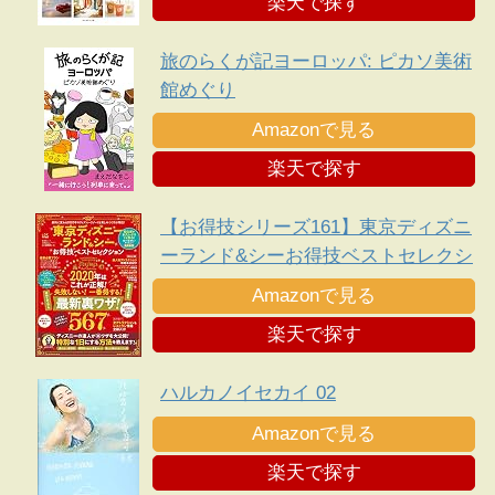
楽天で探す
旅のらくが記ヨーロッパ: ピカソ美術
館めぐり
Amazonで見る
楽天で探す
【お得技シリーズ161】東京ディズニ
ーランド&シーお得技ベストセレクシ
ョン
Amazonで見る
楽天で探す
ハルカノイセカイ 02
Amazonで見る
楽天で探す