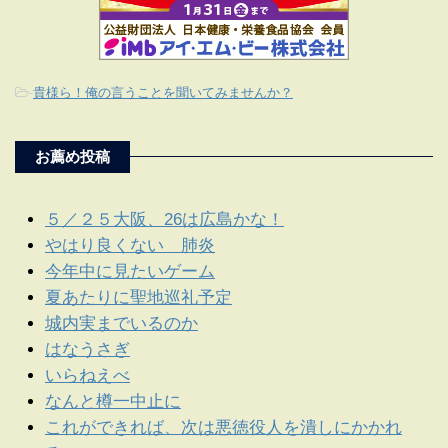
-
貴様ら！俺の言うことを聞いてみませんか？
お薦め投稿
５／２５大阪、26は広島かな！
やはり良くない 肺炎
今年中に見たいゲーム
夏あたりに聖地巡礼予定
城内実までいるのか
はなうさぎ
いらねえべ
なんと樽一中止に
これができれば、次は悪徳役人を潰しにかかれ