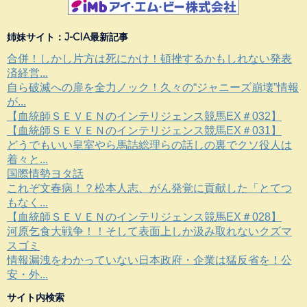
姉妹サイト：J-CIA最新記事
合併！しかし片方は死にかけ！頓挫するかもしれない発表
済経営...
自ら破滅への扉を全力ノック！久々の“ジャニーズ崩壊”情報
が...
【血統師ＳＥＶＥＮのインテリジェンス競馬EX＃032】
【血統師ＳＥＶＥＮのインテリジェンス競馬EX＃031】
どうでもいい皇室やら馬詰総理らの話しの裏でクソ役人は
着々と...
国際情勢ヨタ話
これぞ文春病！？松本人志、がん発覚に貢献した「とてつ
もなく...
【血統師ＳＥＶＥＮのインテリジェンス競馬EX＃028】
河原乞食大戦争！！そして表面上しか汲み取れないクズマ
スゴミ
情報漏洩をわかっていない日本政府・企業は猛反省を！公
安・外...
サイト内検索