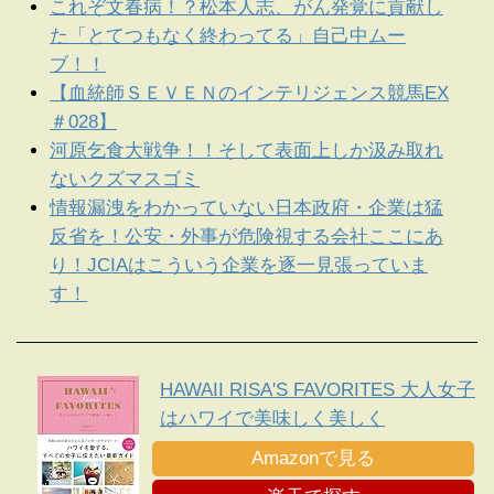
これぞ文春病！？松本人志、がん発覚に貢献し
た「とてつもなく終わってる」自己中ムー
ブ！！
【血統師ＳＥＶＥＮのインテリジェンス競馬EX
＃028】
河原乞食大戦争！！そして表面上しか汲み取れ
ないクズマスゴミ
情報漏洩をわかっていない日本政府・企業は猛
反省を！公安・外事が危険視する会社ここにあ
り！JCIAはこういう企業を逐一見張っていま
す！
HAWAII RISA'S FAVORITES 大人女子
はハワイで美味しく美しく
Amazonで見る