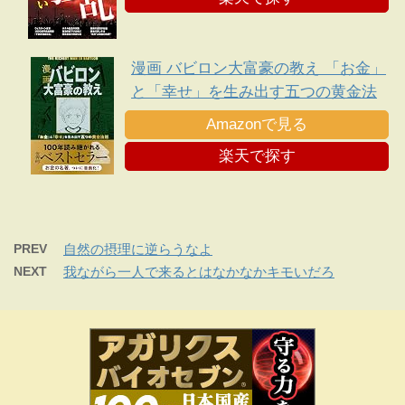
漫画 バビロン大富豪の教え 「お金」
と「幸せ」を生み出す五つの黄金法
則
Amazonで見る
楽天で探す
PREV
自然の摂理に逆らうなよ
NEXT
我ながら一人で来るとはなかなかキモいだろ