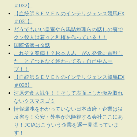
＃032】
【血統師ＳＥＶＥＮのインテリジェンス競馬EX
＃031】
どうでもいい皇室やら馬詰総理らの話しの裏で
クソ役人は着々と利権を作っている！！
国際情勢ヨタ話
これぞ文春病！？松本人志、がん発覚に貢献し
た「とてつもなく終わってる」自己中ムー
ブ！！
【血統師ＳＥＶＥＮのインテリジェンス競馬EX
＃028】
河原乞食大戦争！！そして表面上しか汲み取れ
ないクズマスゴミ
情報漏洩をわかっていない日本政府・企業は猛
反省を！公安・外事が危険視する会社ここにあ
り！JCIAはこういう企業を逐一見張っていま
す！