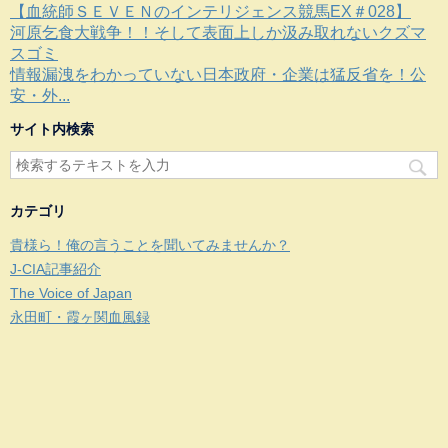
【血統師ＳＥＶＥＮのインテリジェンス競馬EX＃028】
河原乞食大戦争！！そして表面上しか汲み取れないクズマ
スゴミ
情報漏洩をわかっていない日本政府・企業は猛反省を！公
安・外...
サイト内検索
カテゴリ
貴様ら！俺の言うことを聞いてみませんか？
J-CIA記事紹介
The Voice of Japan
永田町・霞ヶ関血風録