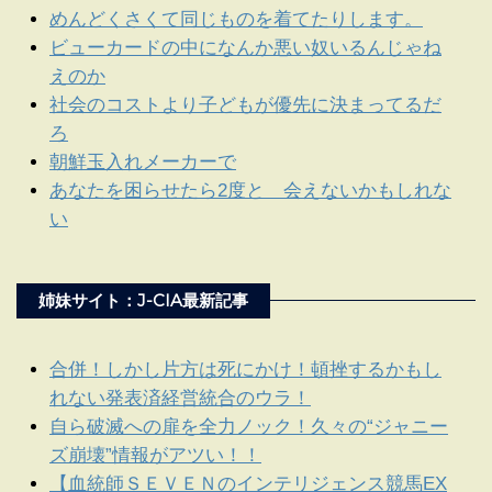
めんどくさくて同じものを着てたりします。
ビューカードの中になんか悪い奴いるんじゃね
えのか
社会のコストより子どもが優先に決まってるだ
ろ
朝鮮玉入れメーカーで
あなたを困らせたら2度と 会えないかもしれな
い
姉妹サイト：J-CIA最新記事
合併！しかし片方は死にかけ！頓挫するかもし
れない発表済経営統合のウラ！
自ら破滅への扉を全力ノック！久々の“ジャニー
ズ崩壊”情報がアツい！！
【血統師ＳＥＶＥＮのインテリジェンス競馬EX