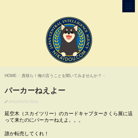
HOME
>
貴様ら！俺の言うことを聞いてみませんか？
>
パーカーねえよー
2024/01/22 15:54
延空木（スカイツリー）のカードキャプターさくら展に這
って来たのにパーカーねえよ。。。
誰か転売してくれ！