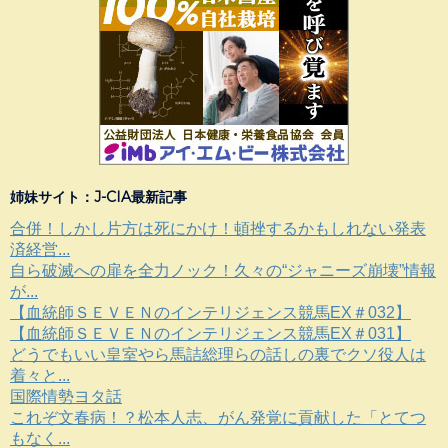
姉妹サイト：J-CIA最新記事
合併！しかし片方は死にかけ！頓挫するかもしれない発表
済経営...
自ら破滅への扉を全力ノック！久々の“ジャニーズ崩壊”情報
が...
【血統師ＳＥＶＥＮのインテリジェンス競馬EX＃032】
【血統師ＳＥＶＥＮのインテリジェンス競馬EX＃031】
どうでもいい皇室やら馬詰総理らの話しの裏でクソ役人は
着々と...
国際情勢ヨタ話
これぞ文春病！？松本人志、がん発覚に貢献した「とてつ
もなく...