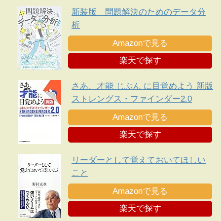
新装版 問題解決のためのデータ分
析
Amazonで見る
楽天で探す
さあ、才能 じぶん に目覚めよう 新版
ストレングス・ファインダー2.0
Amazonで見る
楽天で探す
リーダーとして覚えておいてほしい
こと
Amazonで見る
楽天で探す