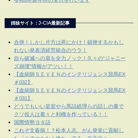
令和8年新年符の受付を行います
姉妹サイト：J-CIA最新記事
合併！しかし片方は死にかけ！頓挫するかもし
れない発表済経営統合のウラ！
自ら破滅への扉を全力ノック！久々の“ジャニー
ズ崩壊”情報がアツい！！
【血統師ＳＥＶＥＮのインテリジェンス競馬EX
＃032】
【血統師ＳＥＶＥＮのインテリジェンス競馬EX
＃031】
どうでもいい皇室やら馬詰総理らの話しの裏で
クソ役人は着々と利権を作っている！！
国際情勢ヨタ話
これぞ文春病！？松本人志、がん発覚に貢献し