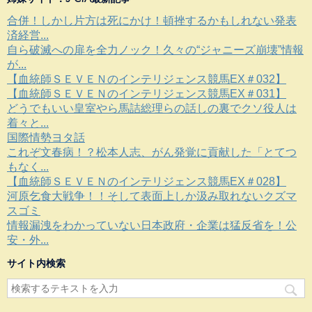
合併！しかし片方は死にかけ！頓挫するかもしれない発表
済経営...
自ら破滅への扉を全力ノック！久々の“ジャニーズ崩壊”情報
が...
【血統師ＳＥＶＥＮのインテリジェンス競馬EX＃032】
【血統師ＳＥＶＥＮのインテリジェンス競馬EX＃031】
どうでもいい皇室やら馬詰総理らの話しの裏でクソ役人は
着々と...
国際情勢ヨタ話
これぞ文春病！？松本人志、がん発覚に貢献した「とてつ
もなく...
【血統師ＳＥＶＥＮのインテリジェンス競馬EX＃028】
河原乞食大戦争！！そして表面上しか汲み取れないクズマ
スゴミ
情報漏洩をわかっていない日本政府・企業は猛反省を！公
安・外...
サイト内検索