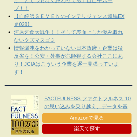
た「とてつもなく終わってる」自己中ムー
ブ！！
【血統師ＳＥＶＥＮのインテリジェンス競馬EX
＃028】
河原乞食大戦争！！そして表面上しか汲み取れ
ないクズマスゴミ
情報漏洩をわかっていない日本政府・企業は猛
反省を！公安・外事が危険視する会社ここにあ
り！JCIAはこういう企業を逐一見張っていま
す！
FACTFULNESS ファクトフルネス 10
の思い込みを乗り越え、データを基
に世界を正しく見る習慣
Amazonで見る
楽天で探す