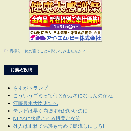
-
貴様ら！俺の言うことを聞いてみませんか？
お薦め投稿
さすがトランプ
こういうゴミって何とかカネにならんのかね
江藤農水大臣更迭へ
テレビは早く崩壊すればいいのに
NLAAに接収される機関だな笑
外人は正糅て保護も含めて島流しにしろ!