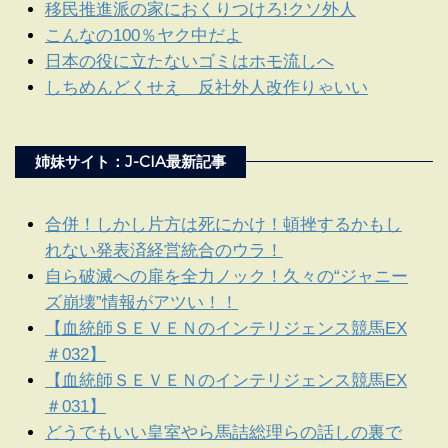
移民推進派の家におくりつけろ!クソ外人
こんなの100％ヤク中だよ
日本の役に立たないゴミはホモ流しへ
しちめんどくせえ 反社外人改作りゃいい
姉妹サイト：J-CIA最新記事
合併！しかし片方は死にかけ！頓挫するかもし
れない発表済経営統合のウラ！
自ら破滅への扉を全力ノック！久々の“ジャニー
ズ崩壊”情報がアツい！！
【血統師ＳＥＶＥＮのインテリジェンス競馬EX
＃032】
【血統師ＳＥＶＥＮのインテリジェンス競馬EX
＃031】
どうでもいい皇室やら馬詰総理らの話しの裏で