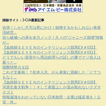
姉妹サイト：J-CIA最新記事
合併！しかし片方は死にかけ！頓挫するかもしれない発表
済経営...
自ら破滅への扉を全力ノック！久々の“ジャニーズ崩壊”情報
が...
【血統師ＳＥＶＥＮのインテリジェンス競馬EX＃032】
【血統師ＳＥＶＥＮのインテリジェンス競馬EX＃031】
どうでもいい皇室やら馬詰総理らの話しの裏でクソ役人は
着々と...
国際情勢ヨタ話
これぞ文春病！？松本人志、がん発覚に貢献した「とてつ
もなく...
【血統師ＳＥＶＥＮのインテリジェンス競馬EX＃028】
河原乞食大戦争！！そして表面上しか汲み取れないクズマ
スゴミ
情報漏洩をわかっていない日本政府・企業は猛反省を！公
安・外...