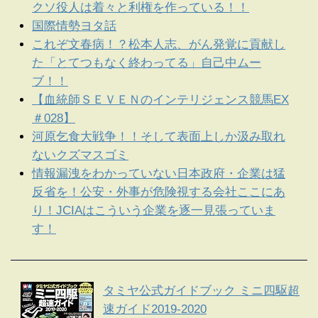
クソ役人は着々と利権を作っている！！
国際情勢ヨタ話
これぞ文春病！？松本人志、がん発覚に貢献し
た「とてつもなく終わってる」自己中ムー
ブ！！
【血統師ＳＥＶＥＮのインテリジェンス競馬EX
＃028】
河原乞食大戦争！！そして表面上しか汲み取れ
ないクズマスゴミ
情報漏洩をわかっていない日本政府・企業は猛
反省を！公安・外事が危険視する会社ここにあ
り！JCIAはこういう企業を逐一見張っていま
す！
タミヤ公式ガイドブック ミニ四駆超
速ガイド2019-2020