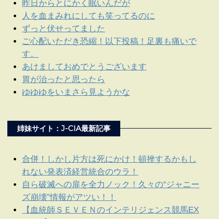
昨日からとにかく眠いんだが
人を血まみれにしても笑ってるのに
ずっと伏せってました
ご心配いただき恐縮！以下投稿！足裏も痛いで
す。
あけましておめでとうございます
胃が治ったと思ったら
ゆゆゆをいまさら見ようかな
姉妹サイト：J-CIA最新記事
合併！しかし片方は死にかけ！頓挫するかもし
れない発表済経営統合のウラ！
自ら破滅への扉を全力ノック！久々の“ジャニー
ズ崩壊”情報がアツい！！
【血統師ＳＥＶＥＮのインテリジェンス競馬EX