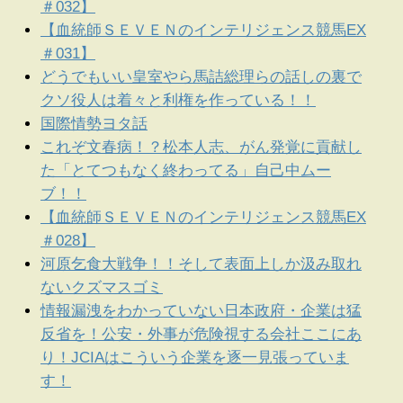
＃032】
【血統師ＳＥＶＥＮのインテリジェンス競馬EX
＃031】
どうでもいい皇室やら馬詰総理らの話しの裏で
クソ役人は着々と利権を作っている！！
国際情勢ヨタ話
これぞ文春病！？松本人志、がん発覚に貢献し
た「とてつもなく終わってる」自己中ムー
ブ！！
【血統師ＳＥＶＥＮのインテリジェンス競馬EX
＃028】
河原乞食大戦争！！そして表面上しか汲み取れ
ないクズマスゴミ
情報漏洩をわかっていない日本政府・企業は猛
反省を！公安・外事が危険視する会社ここにあ
り！JCIAはこういう企業を逐一見張っていま
す！