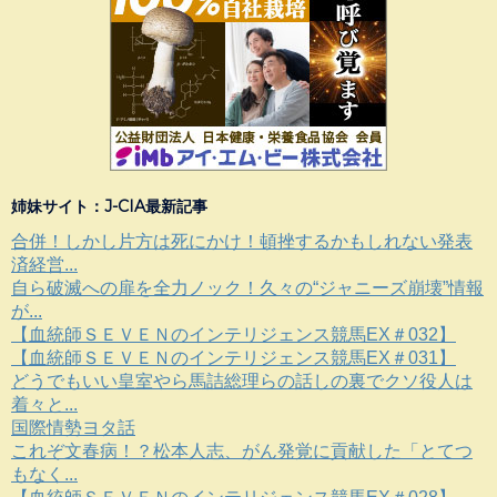
姉妹サイト：J-CIA最新記事
合併！しかし片方は死にかけ！頓挫するかもしれない発表
済経営...
自ら破滅への扉を全力ノック！久々の“ジャニーズ崩壊”情報
が...
【血統師ＳＥＶＥＮのインテリジェンス競馬EX＃032】
【血統師ＳＥＶＥＮのインテリジェンス競馬EX＃031】
どうでもいい皇室やら馬詰総理らの話しの裏でクソ役人は
着々と...
国際情勢ヨタ話
これぞ文春病！？松本人志、がん発覚に貢献した「とてつ
もなく...