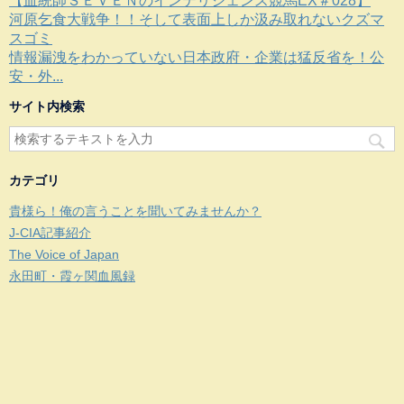
【血統師ＳＥＶＥＮのインテリジェンス競馬EX＃028】
河原乞食大戦争！！そして表面上しか汲み取れないクズマ
スゴミ
情報漏洩をわかっていない日本政府・企業は猛反省を！公
安・外...
サイト内検索
カテゴリ
貴様ら！俺の言うことを聞いてみませんか？
J-CIA記事紹介
The Voice of Japan
永田町・霞ヶ関血風録