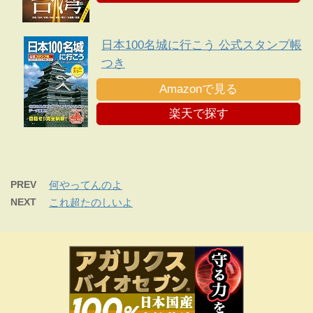
日本100名城に行こう 公式スタンプ帳
つき
Amazonで見る
楽天で探す
PREV
何やってんのよ
NEXT
これ超たのしいよ