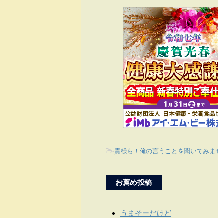
-
貴様ら！俺の言うことを聞いてみま
お薦め投稿
うまそーだけど