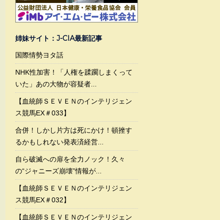
姉妹サイト：J-CIA最新記事
国際情勢ヨタ話
NHK性加害！「人権を蹂躙しまくって
いた」あの大物が容疑者...
【血統師ＳＥＶＥＮのインテリジェン
ス競馬EX＃033】
合併！しかし片方は死にかけ！頓挫す
るかもしれない発表済経営...
自ら破滅への扉を全力ノック！久々
の“ジャニーズ崩壊”情報が...
【血統師ＳＥＶＥＮのインテリジェン
ス競馬EX＃032】
【血統師ＳＥＶＥＮのインテリジェン