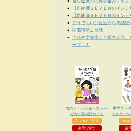
自ら破滅への扉を全力ノック
【血統師ＳＥＶＥＮのインテリ
【血統師ＳＥＶＥＮのインテリ
どうでもいい皇室やら馬詰総
国際情勢ヨタ話
これぞ文春病！？松本人志、
ーブ！！
旅のらくが記ヨーロッパ:
世界で一
ピカソ美術館めぐり
てきた: 
Amazonで見る
Ama
楽天で探す
楽