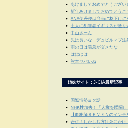
あけましておめでとうござい
新年あけましておめでとうご
ANA伊丹便は弁当に格下げに
土人に犯罪者イギリスが送り
中山さーん
先は長いな デュピルマブ注
雨の日は喘息がダメだな
はははは
熊本ヤバいね
姉妹サイト：J-CIA最新記事
国際情勢ヨタ話
NHK性加害！「人権を蹂躙
【血統師ＳＥＶＥＮのインテリ
合併！しかし片方は死にかけ