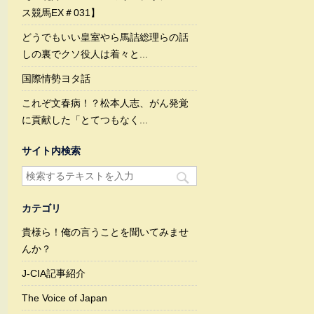
ス競馬EX＃031】
どうでもいい皇室やら馬詰総理らの話
しの裏でクソ役人は着々と...
国際情勢ヨタ話
これぞ文春病！？松本人志、がん発覚
に貢献した「とてつもなく...
サイト内検索
カテゴリ
貴様ら！俺の言うことを聞いてみませ
んか？
J-CIA記事紹介
The Voice of Japan