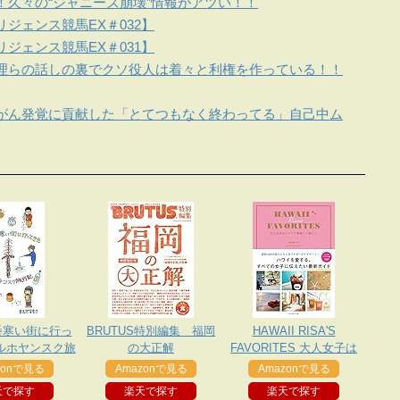
！久々の“ジャニーズ崩壊”情報がアツい！！
ジェンス競馬EX＃032】
ジェンス競馬EX＃031】
理らの話しの裏でクソ役人は着々と利権を作っている！！
がん発覚に貢献した「とてつもなく終わってる」自己中ム
番寒い街に行っ
BRUTUS特別編集 福岡
HAWAII RISA'S
ベルホヤンスク旅
の大正解
FAVORITES 大人女子は
行記
ハワイで美味しく美しく
zonで見る
Amazonで見る
Amazonで見る
天で探す
楽天で探す
楽天で探す