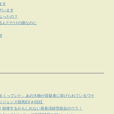
ます
ざいます
なったの？
込んだだけの国なのに
射
しまくっていた」あの大物が容疑者に挙げられているワケ
ジェンス競馬EX＃033】
！頓挫するかもしれない発表済経営統合のウラ！