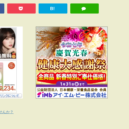
B!
せんか？