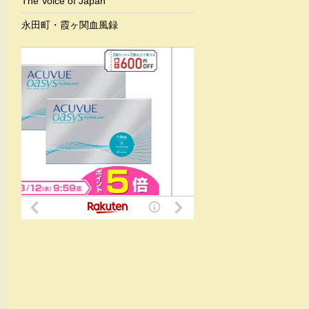
The Voice of Japan
永田町・霞ヶ関血風録