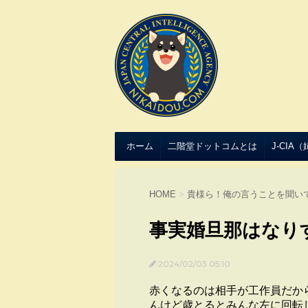
ホーム
二階堂ドットコムとは
J-CIA
HOME
>
貴様ら！俺の言うことを聞い
事実婚旦那はなり
2024/02/03 05:10
赤くなるのは相手が工作員だか
んけど歳とるとみんな左に回転