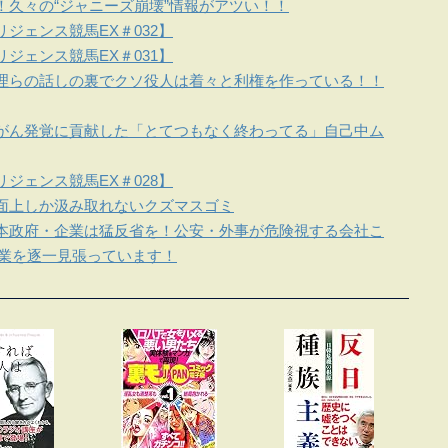
！久々の“ジャニーズ崩壊”情報がアツい！！
ジェンス競馬EX＃032】
ジェンス競馬EX＃031】
理らの話しの裏でクソ役人は着々と利権を作っている！！
がん発覚に貢献した「とてつもなく終わってる」自己中ム
ジェンス競馬EX＃028】
面上しか汲み取れないクズマスゴミ
本政府・企業は猛反省を！公安・外事が危険視する会社こ
企業を逐一見張っています！