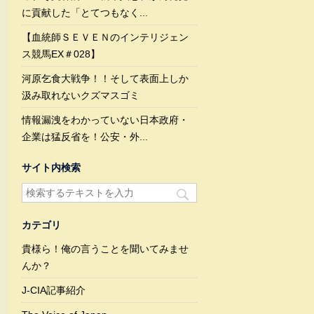
に貢献した「とてつもなく...
【血統師ＳＥＶＥＮのインテリジェン
ス競馬EX＃028】
河原乞食大戦争！！そして表面上しか
汲み取れないクズマスゴミ
情報漏洩をわかっていない日本政府・
企業は猛反省を！公安・外...
サイト内検索
カテゴリ
貴様ら！俺の言うことを聞いてみませ
んか？
J-CIA記事紹介