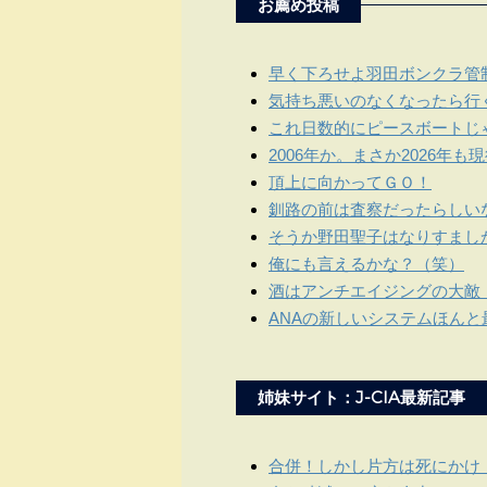
お薦め投稿
早く下ろせよ羽田ボンクラ管
気持ち悪いのなくなったら行
これ日数的にピースボートじ
2006年か。まさか2026年
頂上に向かってＧＯ！
釧路の前は査察だったらしい
そうか野田聖子はなりすまし
俺にも言えるかな？（笑）
酒はアンチエイジングの大敵
ANAの新しいシステムほんと
姉妹サイト：J-CIA最新記事
合併！しかし片方は死にかけ