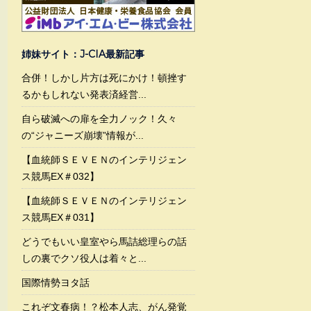
姉妹サイト：J-CIA最新記事
合併！しかし片方は死にかけ！頓挫す
るかもしれない発表済経営...
自ら破滅への扉を全力ノック！久々
の“ジャニーズ崩壊”情報が...
【血統師ＳＥＶＥＮのインテリジェン
ス競馬EX＃032】
【血統師ＳＥＶＥＮのインテリジェン
ス競馬EX＃031】
どうでもいい皇室やら馬詰総理らの話
しの裏でクソ役人は着々と...
国際情勢ヨタ話
これぞ文春病！？松本人志、がん発覚