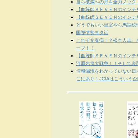
自ら破滅への扉を全力ノック
【血統師ＳＥＶＥＮのインテリ
【血統師ＳＥＶＥＮのインテリ
どうでもいい皇室やら馬詰総
国際情勢ヨタ話
これぞ文春病！？松本人志、
ーブ！！
【血統師ＳＥＶＥＮのインテリ
河原乞食大戦争！！そして表
情報漏洩をわかっていない日
こにあり！JCIAはこういう