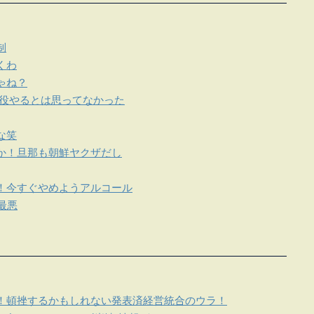
制
くわ
ゃね？
も現役やるとは思ってなかった
な笑
か！旦那も朝鮮ヤクザだし
！今すぐやめようアルコール
最悪
！頓挫するかもしれない発表済経営統合のウラ！