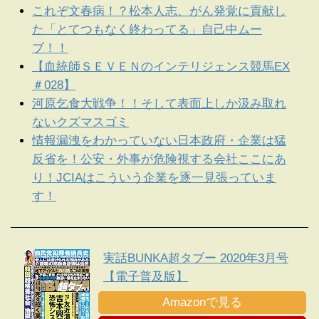
これぞ文春病！？松本人志、がん発覚に貢献し
た「とてつもなく終わってる」自己中ムー
ブ！！
【血統師ＳＥＶＥＮのインテリジェンス競馬EX
＃028】
河原乞食大戦争！！そして表面上しか汲み取れ
ないクズマスゴミ
情報漏洩をわかっていない日本政府・企業は猛
反省を！公安・外事が危険視する会社ここにあ
り！JCIAはこういう企業を逐一見張っていま
す！
実話BUNKA超タブー 2020年3月号
【電子普及版】
Amazonで見る