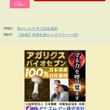
PREV
客がいなすぎて回送運航
NEXT
【投稿】河原乞食からボクサーへ(笑)