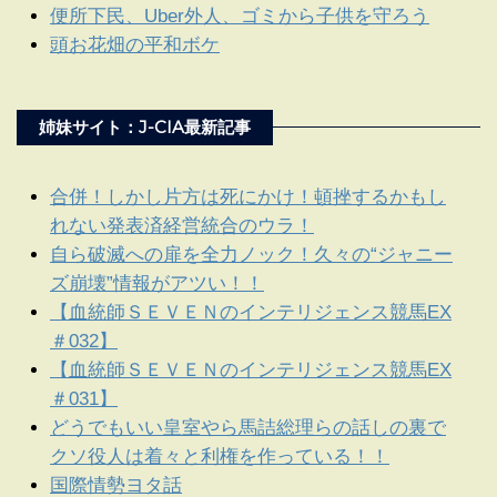
便所下民、Uber外人、ゴミから子供を守ろう
頭お花畑の平和ボケ
姉妹サイト：J-CIA最新記事
合併！しかし片方は死にかけ！頓挫するかもし
れない発表済経営統合のウラ！
自ら破滅への扉を全力ノック！久々の“ジャニー
ズ崩壊”情報がアツい！！
【血統師ＳＥＶＥＮのインテリジェンス競馬EX
＃032】
【血統師ＳＥＶＥＮのインテリジェンス競馬EX
＃031】
どうでもいい皇室やら馬詰総理らの話しの裏で
クソ役人は着々と利権を作っている！！
国際情勢ヨタ話