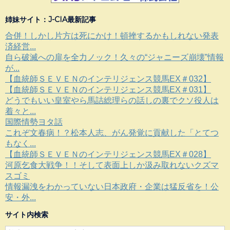
姉妹サイト：J-CIA最新記事
合併！しかし片方は死にかけ！頓挫するかもしれない発表
済経営...
自ら破滅への扉を全力ノック！久々の“ジャニーズ崩壊”情報
が...
【血統師ＳＥＶＥＮのインテリジェンス競馬EX＃032】
【血統師ＳＥＶＥＮのインテリジェンス競馬EX＃031】
どうでもいい皇室やら馬詰総理らの話しの裏でクソ役人は
着々と...
国際情勢ヨタ話
これぞ文春病！？松本人志、がん発覚に貢献した「とてつ
もなく...
【血統師ＳＥＶＥＮのインテリジェンス競馬EX＃028】
河原乞食大戦争！！そして表面上しか汲み取れないクズマ
スゴミ
情報漏洩をわかっていない日本政府・企業は猛反省を！公
安・外...
サイト内検索