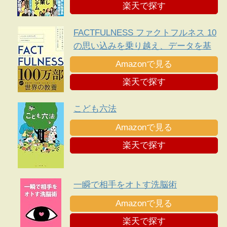
楽天で探す
FACTFULNESS ファクトフルネス 10
の思い込みを乗り越え、データを基
に世界を正しく見る習慣
Amazonで見る
楽天で探す
こども六法
Amazonで見る
楽天で探す
一瞬で相手をオトす洗脳術
Amazonで見る
楽天で探す