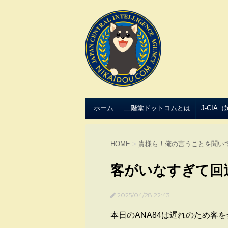
ホーム
二階堂ドットコムとは
J-CIA
HOME
>
貴様ら！俺の言うことを聞い
客がいなすぎて回
2025/04/28 22:43
本日のANA84は遅れのため客