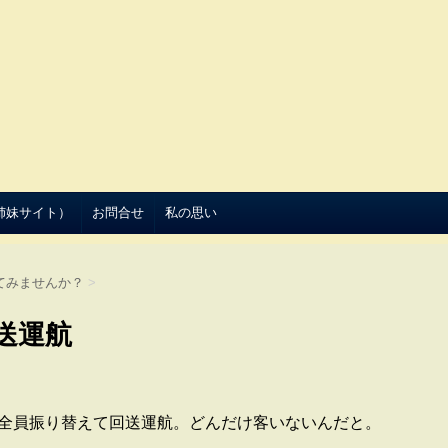
（姉妹サイト）
お問合せ
私の思い
てみませんか？
>
送運航
を全員振り替えて回送運航。どんだけ客いないんだと。