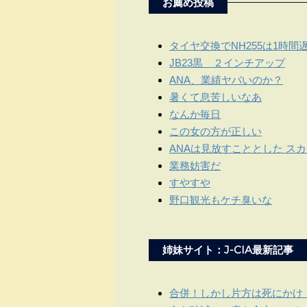
お薦め投稿
タイヤ交換でNH255は1時間
JB23黒 ２インチアップ
ANA、業績ヤバいのか？
暑くて息苦しいなあ
なんか毎日
この女の方が正しい
ANAは見放すこととした ス
業務妨害だ
すやすや
野口観光もケチ臭いな
姉妹サイト：J-CIA最新記事
合併！しかし片方は死にかけ