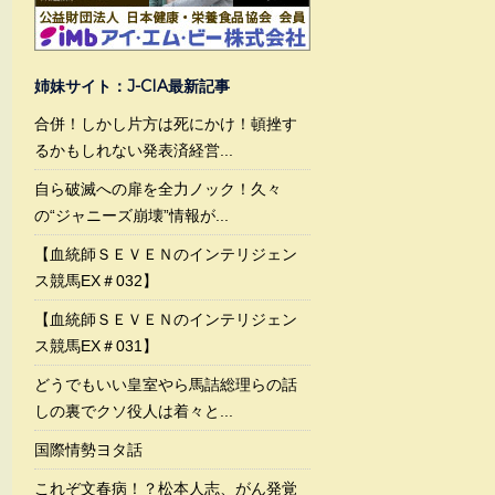
姉妹サイト：J-CIA最新記事
合併！しかし片方は死にかけ！頓挫す
るかもしれない発表済経営...
自ら破滅への扉を全力ノック！久々
の“ジャニーズ崩壊”情報が...
【血統師ＳＥＶＥＮのインテリジェン
ス競馬EX＃032】
【血統師ＳＥＶＥＮのインテリジェン
ス競馬EX＃031】
どうでもいい皇室やら馬詰総理らの話
しの裏でクソ役人は着々と...
国際情勢ヨタ話
これぞ文春病！？松本人志、がん発覚