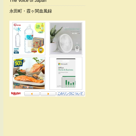
The Voice of Japan
永田町・霞ヶ関血風録