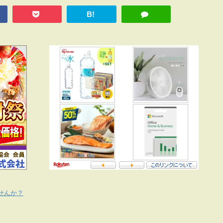
B!
せんか？