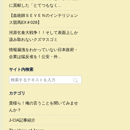
に貢献した「とてつもなく...
【血統師ＳＥＶＥＮのインテリジェン
ス競馬EX＃028】
河原乞食大戦争！！そして表面上しか
汲み取れないクズマスゴミ
情報漏洩をわかっていない日本政府・
企業は猛反省を！公安・外...
サイト内検索
カテゴリ
貴様ら！俺の言うことを聞いてみませ
んか？
J-CIA記事紹介