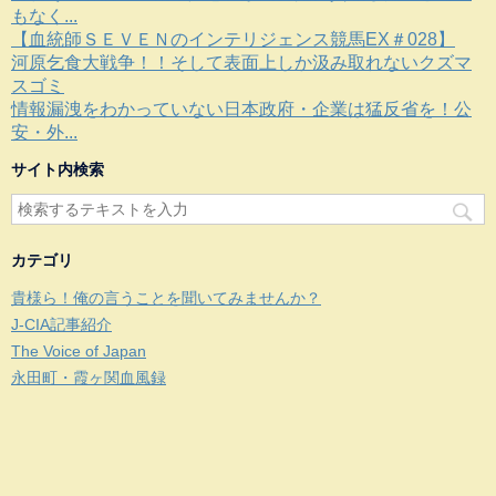
もなく...
【血統師ＳＥＶＥＮのインテリジェンス競馬EX＃028】
河原乞食大戦争！！そして表面上しか汲み取れないクズマ
スゴミ
情報漏洩をわかっていない日本政府・企業は猛反省を！公
安・外...
サイト内検索
カテゴリ
貴様ら！俺の言うことを聞いてみませんか？
J-CIA記事紹介
The Voice of Japan
永田町・霞ヶ関血風録