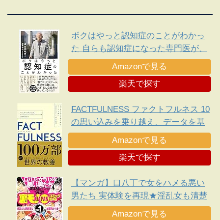
ボクはやっと認知症のことがわかっ
た 自らも認知症になった専門医が、
日本人に伝えたい遺言
Amazonで見る
楽天で探す
FACTFULNESS ファクトフルネス 10
の思い込みを乗り越え、データを基
に世界を正しく見る習慣
Amazonで見る
楽天で探す
【マンガ】口八丁で女をハメる悪い
男たち 実体験を再現★淫乱女も清楚
系も結局抱かれる・・★平日イオン
Amazonで見る