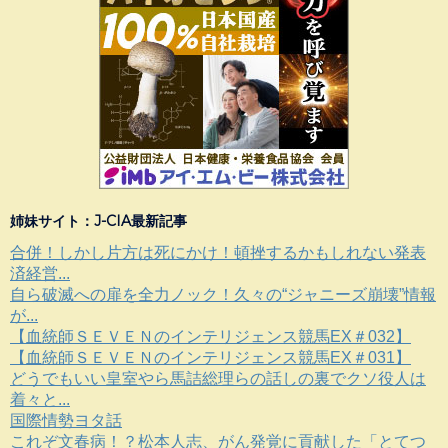
姉妹サイト：J-CIA最新記事
合併！しかし片方は死にかけ！頓挫するかもしれない発表
済経営...
自ら破滅への扉を全力ノック！久々の“ジャニーズ崩壊”情報
が...
【血統師ＳＥＶＥＮのインテリジェンス競馬EX＃032】
【血統師ＳＥＶＥＮのインテリジェンス競馬EX＃031】
どうでもいい皇室やら馬詰総理らの話しの裏でクソ役人は
着々と...
国際情勢ヨタ話
これぞ文春病！？松本人志、がん発覚に貢献した「とてつ