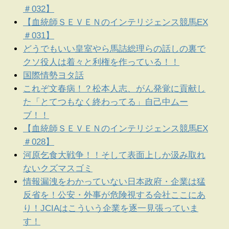
＃032】
【血統師ＳＥＶＥＮのインテリジェンス競馬EX
＃031】
どうでもいい皇室やら馬詰総理らの話しの裏で
クソ役人は着々と利権を作っている！！
国際情勢ヨタ話
これぞ文春病！？松本人志、がん発覚に貢献し
た「とてつもなく終わってる」自己中ムー
ブ！！
【血統師ＳＥＶＥＮのインテリジェンス競馬EX
＃028】
河原乞食大戦争！！そして表面上しか汲み取れ
ないクズマスゴミ
情報漏洩をわかっていない日本政府・企業は猛
反省を！公安・外事が危険視する会社ここにあ
り！JCIAはこういう企業を逐一見張っていま
す！