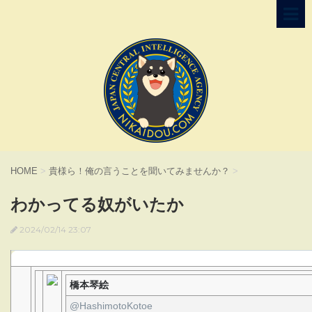
HOME
>
貴様ら！俺の言うことを聞いてみませんか？
>
わかってる奴がいたか
2024/02/14 23:07
橋本琴絵
⁦‪@HashimotoKotoe‬⁩