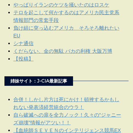
やっぱりイランのケツを掻いたのはロスケ
テロを起こして何かするのはアメリカ民主党系
情報部門の常套手段
負け組に突っ込むアメリカ そろそろ離れたい
EU
シナ通信
くだらない、金の無駄 バカの利権 大阪万博
【投稿】
姉妹サイト：J-CIA最新記事
合併！しかし片方は死にかけ！頓挫するかもし
れない発表済経営統合のウラ！
自ら破滅への扉を全力ノック！久々の“ジャニー
ズ崩壊”情報がアツい！！
【血統師ＳＥＶＥＮのインテリジェンス競馬EX