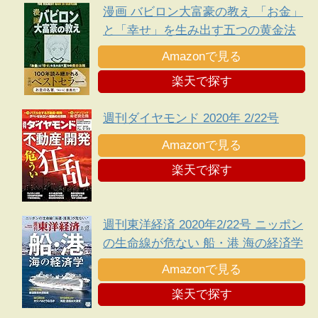
漫画 バビロン大富豪の教え 「お金」
と「幸せ」を生み出す五つの黄金法
則
Amazonで見る
楽天で探す
週刊ダイヤモンド 2020年 2/22号
Amazonで見る
楽天で探す
週刊東洋経済 2020年2/22号 ニッポン
の生命線が危ない 船・港 海の経済学
Amazonで見る
楽天で探す