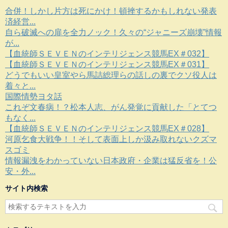
合併！しかし片方は死にかけ！頓挫するかもしれない発表
済経営...
自ら破滅への扉を全力ノック！久々の“ジャニーズ崩壊”情報
が...
【血統師ＳＥＶＥＮのインテリジェンス競馬EX＃032】
【血統師ＳＥＶＥＮのインテリジェンス競馬EX＃031】
どうでもいい皇室やら馬詰総理らの話しの裏でクソ役人は
着々と...
国際情勢ヨタ話
これぞ文春病！？松本人志、がん発覚に貢献した「とてつ
もなく...
【血統師ＳＥＶＥＮのインテリジェンス競馬EX＃028】
河原乞食大戦争！！そして表面上しか汲み取れないクズマ
スゴミ
情報漏洩をわかっていない日本政府・企業は猛反省を！公
安・外...
サイト内検索