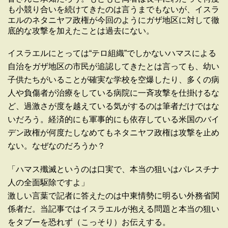
も小競り合いを続けてきたのは言うまでもないが、イスラ
エルのネタニヤフ政権が今回のようにガザ地区に対して徹
底的な攻撃を加えたことは過去にない。
イスラエルにとっては“テロ組織”でしかないハマスによる
自治をガザ地区の市民が追認してきたとは言っても、幼い
子供たちがいることが確実な学校を空爆したり、多くの病
人や負傷者が治療をしている病院に一斉攻撃を仕掛けるな
ど、過激さが度を越えている気がするのは筆者だけではな
いだろう。経済的にも軍事的にも依存している米国のバイ
デン政権が何度たしなめてもネタニヤフ政権は攻撃を止め
ない。なぜなのだろうか？
「ハマス殲滅というのは口実で、本当の狙いはパレスチナ
人の全面駆除ですよ」
激しい言葉で記者に答えたのは中東情勢に明るい外務省関
係者だ。当記事ではイスラエルが抱える問題と本当の狙い
をタブーを恐れず（こっそり）お伝えする。