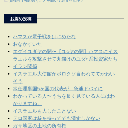
-
貴様ら！俺の言うことを聞いてみませんか？
お薦め投稿
ハマスが電子戦をはじめたな
おなかすいた
エグイユダヤの闇〜【ユ○ヤの闇】ハマスにイス
ラエルを攻撃させて丸儲けのユダ○系投資家たち
イラン関係
イスラエル大使館がボロクソ言われててかわい
そう
常任理事国5ヶ国の代表が、急遽ドバイに
わかっている人〜うちを長く見ている人にはわ
かりますね。
イスラエルも大したことない
テロ国家は核を持ってでも潰すしかない
ガザ地区の土地の所有権