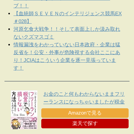
ブ！！
【血統師ＳＥＶＥＮのインテリジェンス競馬EX
＃028】
河原乞食大戦争！！そして表面上しか汲み取れ
ないクズマスゴミ
情報漏洩をわかっていない日本政府・企業は猛
反省を！公安・外事が危険視する会社ここにあ
り！JCIAはこういう企業を逐一見張っていま
す！
お金のこと何もわからないままフリ
ーランスになっちゃいましたが税金
で損しない方法を教えてください!
Amazonで見る
楽天で探す