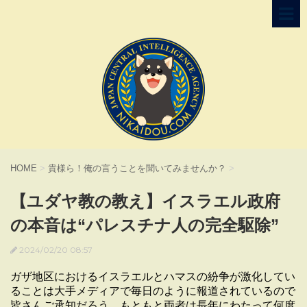
HOME
>
貴様ら！俺の言うことを聞いてみませんか？
>
【ユダヤ教の教え】イスラエル政府
の本音は“パレスチナ人の完全駆除”
2024/02/20 08:57
ガザ地区におけるイスラエルとハマスの紛争が激化してい
ることは大手メディアで毎日のように報道されているので
皆さんご承知だろう。もともと両者は長年にわたって何度