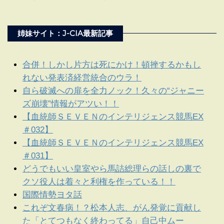
姉妹サイト：J-CIA最新記事
合併！しかし片方は死にかけ！頓挫するかもし
れない発表済経営統合のウラ！
自ら破滅への扉を全力ノック！久々の“ジャニー
ズ崩壊”情報がアツい！！
【血統師ＳＥＶＥＮのインテリジェンス競馬EX
＃032】
【血統師ＳＥＶＥＮのインテリジェンス競馬EX
＃031】
どうでもいい皇室やら馬詰総理らの話しの裏で
クソ役人は着々と利権を作っている！！
国際情勢ヨタ話
これぞ文春病！？松本人志、がん発覚に貢献し
た「とてつもなく終わってる」自己中ムー