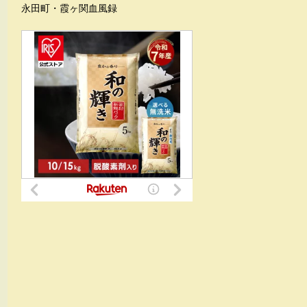
永田町・霞ヶ関血風録