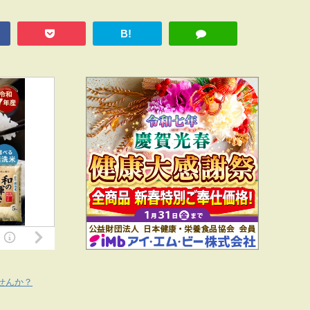
B!
せんか？