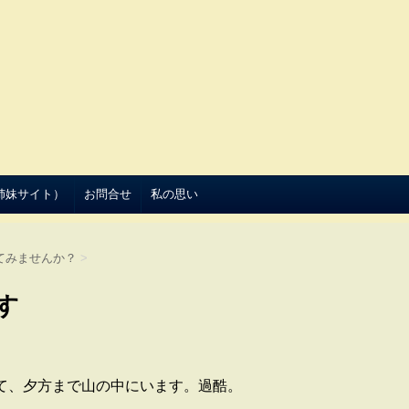
（姉妹サイト）
お問合せ
私の思い
てみませんか？
>
す
て、夕方まで山の中にいます。過酷。