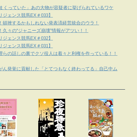
しまくっていた」あの大物が容疑者に挙げられているワケ
ジェンス競馬EX＃033】
！頓挫するかもしれない発表済経営統合のウラ！
！久々の“ジャニーズ崩壊”情報がアツい！！
ジェンス競馬EX＃032】
ジェンス競馬EX＃031】
理らの話しの裏でクソ役人は着々と利権を作っている！！
がん発覚に貢献した「とてつもなく終わってる」自己中ム