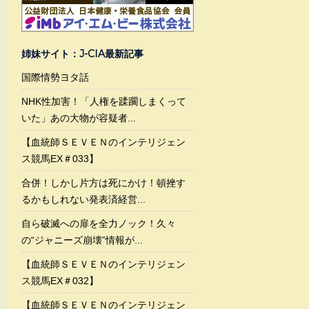
姉妹サイト：J-CIA最新記事
国際情勢ヨタ話
NHK性加害！「人権を蹂躙しまくって
いた」あの大物が容疑者...
【血統師ＳＥＶＥＮのインテリジェン
ス競馬EX＃033】
合併！しかし片方は死にかけ！頓挫す
るかもしれない発表済経営...
自ら破滅への扉を全力ノック！久々
の“ジャニーズ崩壊”情報が...
【血統師ＳＥＶＥＮのインテリジェン
ス競馬EX＃032】
【血統師ＳＥＶＥＮのインテリジェン