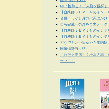
NHK性加害！「人権を蹂躙
【血統師ＳＥＶＥＮのインテリ
合併！しかし片方は死にかけ
自ら破滅への扉を全力ノック
【血統師ＳＥＶＥＮのインテリ
【血統師ＳＥＶＥＮのインテリ
どうでもいい皇室やら馬詰総
国際情勢ヨタ話
これぞ文春病！？松本人志、
ーブ！！