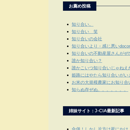
お薦め投稿
知り合い。
知り合い 笑
知り合いの会社
知り合いより・感じ悪いdoc
知り合いの不動産屋さんがぜ
誰か知り合い？
誰かこいつ知り合いじゃねえ
姫路にはやたら知り合いがい
お米の大規模農家にお知り合
知らぬ存ぜぬ。。。。。。。
姉妹サイト：J-CIA最新記事
合併！しかし片方は死にかけ