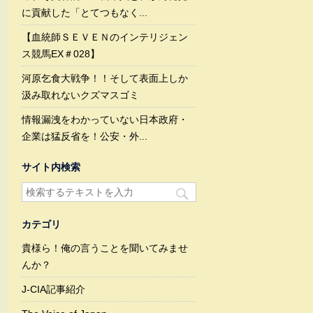
に貢献した「とてつもなく...
【血統師ＳＥＶＥＮのインテリジェン
ス競馬EX＃028】
河原乞食大戦争！！そして表面上しか
汲み取れないクズマスゴミ
情報漏洩をわかっていない日本政府・
企業は猛反省を！公安・外...
サイト内検索
カテゴリ
貴様ら！俺の言うことを聞いてみませ
んか？
J-CIA記事紹介