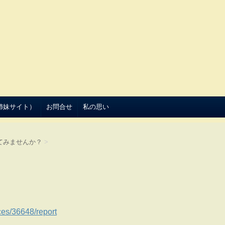
（姉妹サイト）
お問合せ
私の思い
てみませんか？
>
ces/36648/report