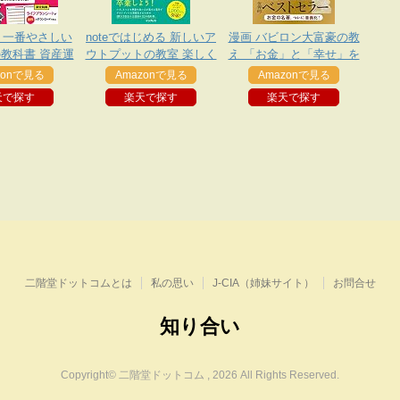
 一番やさしい
noteではじめる 新しいア
漫画 バビロン大富豪の教
教科書 資産運
ウトプットの教室 楽しく
え 「お金」と「幸せ」を
強シリーズ
続けるクリエイター生活
生み出す五つの黄金法則
zonで見る
Amazonで見る
Amazonで見る
できるビジネスシリーズ
天で探す
楽天で探す
楽天で探す
二階堂ドットコムとは
私の思い
J-CIA（姉妹サイト）
お問合せ
知り合い
Copyright© 二階堂ドットコム , 2026 All Rights Reserved.