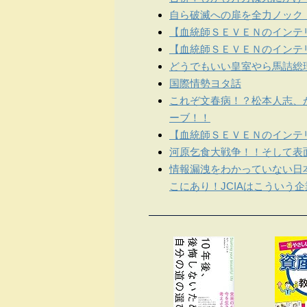
自ら破滅への扉を全力ノック
【血統師ＳＥＶＥＮのインテリ
【血統師ＳＥＶＥＮのインテリ
どうでもいい皇室やら馬詰総
国際情勢ヨタ話
これぞ文春病！？松本人志、
ーブ！！
【血統師ＳＥＶＥＮのインテリ
河原乞食大戦争！！そして表
情報漏洩をわかっていない日
こにあり！JCIAはこういう