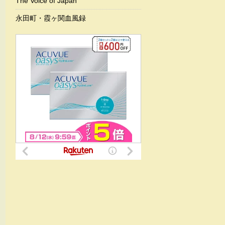
The Voice of Japan
永田町・霞ヶ関血風録