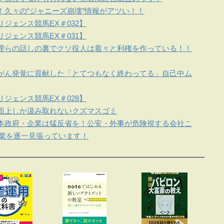
！久々の“ジャニーズ崩壊”情報がアツい！！
ジェンス競馬EX＃032】
ジェンス競馬EX＃031】
理らの話しの裏でクソ役人は着々と利権を作っている！！
がん発覚に貢献した「とてつもなく終わってる」自己中ム
ジェンス競馬EX＃028】
面上しか汲み取れないクズマスゴミ
本政府・企業は猛反省を！公安・外事が危険視する会社こ
企業を逐一見張っています！