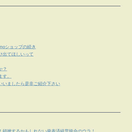
omoショップの続き
ひ出てほしいって
か？
ます。
いいましたら是非ご紹介下さい
！頓挫するかもしれない発表済経営統合のウラ！