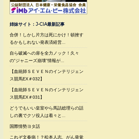
姉妹サイト：J-CIA最新記事
合併！しかし片方は死にかけ！頓挫す
るかもしれない発表済経営...
自ら破滅への扉を全力ノック！久々
の“ジャニーズ崩壊”情報が...
【血統師ＳＥＶＥＮのインテリジェン
ス競馬EX＃032】
【血統師ＳＥＶＥＮのインテリジェン
ス競馬EX＃031】
どうでもいい皇室やら馬詰総理らの話
しの裏でクソ役人は着々と...
国際情勢ヨタ話
これぞ文春病！？松本人志、がん発覚