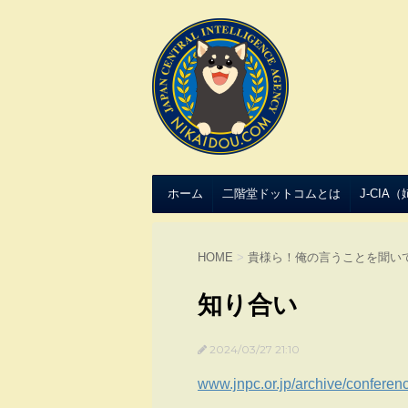
ホーム
二階堂ドットコムとは
J-CIA
HOME
>
貴様ら！俺の言うことを聞い
知り合い
2024/03/27 21:10
www.jnpc.or.jp/archive/conferen