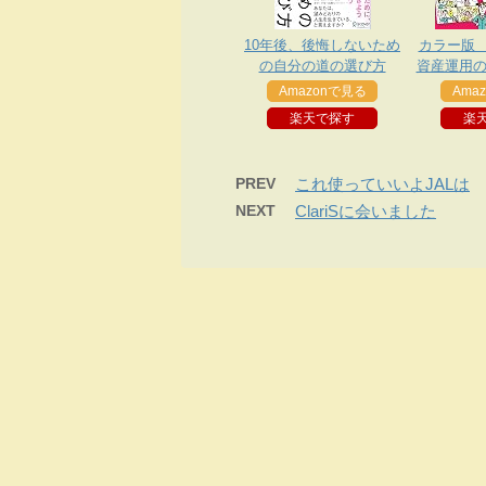
10年後、後悔しないため
カラー版
の自分の道の選び方
資産運用の
用勉
Amazonで見る
Ama
楽天で探す
楽
PREV
これ使っていいよJALは
NEXT
ClariSに会いました