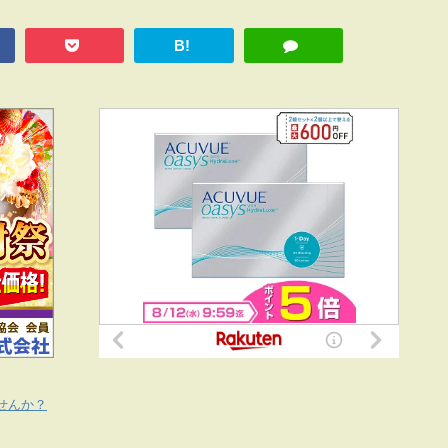
B!
せんか？