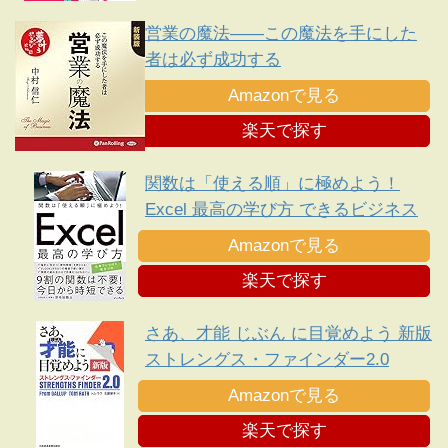
営業の魔法――この魔法を手にした
者は必ず成功する
Amazonで見る
楽天で探す
関数は「使える順」に極めよう！
Excel 最高の学び方 できるビジネス
シリーズ
Amazonで見る
楽天で探す
さあ、才能 じぶん に目覚めよう 新版
ストレングス・ファインダー2.0
Amazonで見る
楽天で探す