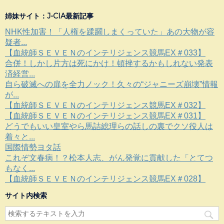
姉妹サイト：J-CIA最新記事
NHK性加害！「人権を蹂躙しまくっていた」あの大物が容
疑者...
【血統師ＳＥＶＥＮのインテリジェンス競馬EX＃033】
合併！しかし片方は死にかけ！頓挫するかもしれない発表
済経営...
自ら破滅への扉を全力ノック！久々の“ジャニーズ崩壊”情報
が...
【血統師ＳＥＶＥＮのインテリジェンス競馬EX＃032】
【血統師ＳＥＶＥＮのインテリジェンス競馬EX＃031】
どうでもいい皇室やら馬詰総理らの話しの裏でクソ役人は
着々と...
国際情勢ヨタ話
これぞ文春病！？松本人志、がん発覚に貢献した「とてつ
もなく...
【血統師ＳＥＶＥＮのインテリジェンス競馬EX＃028】
サイト内検索