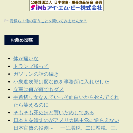
-
貴様ら！俺の言うことを聞いてみませんか？
お薦め投稿
体が痛いな
トランプ勝って
ガソリンの話の続き
小泉進次郎は変な奴を事務所に入れだした
立憲は何が何でもダメ
手首切り女なんていっそ面白いから死んでくれ
たら笑えるのに
そもそも死ぬほど買いだめしてある
日本人を潰すのがアメリカ民主党に逆らえない
日本官僚の役割～ 一に増税、二に増税、三、