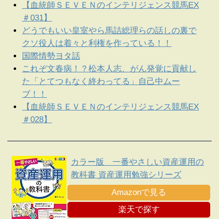
【血統師ＳＥＶＥＮのインテリジェンス競馬EX
＃031】
どうでもいい皇室やら馬詰総理らの話しの裏で
クソ役人は着々と利権を作っている！！
国際情勢ヨタ話
これぞ文春病！？松本人志、がん発覚に貢献し
た「とてつもなく終わってる」自己中ムー
ブ！！
【血統師ＳＥＶＥＮのインテリジェンス競馬EX
＃028】
カラー版 一番やさしい資産運用の
教科書 資産運用勉強シリーズ
Amazonで見る
楽天で探す