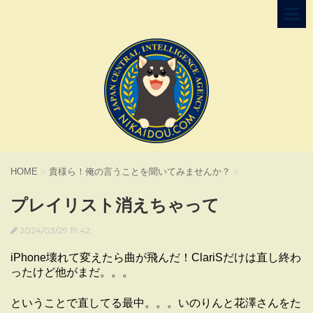
HOME
>
貴様ら！俺の言うことを聞いてみませんか？
>
プレイリスト消えちゃって
2024/03/29 19:42
iPhone壊れて変えたら曲が飛んだ！ClariSだけは直し終わ
ったけど他がまだ。。。
ということで直してる最中。。。いのりんと花澤さんをた