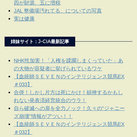
四が財源、五に増税
JAL 整備場汚れてる、についての写真
実は健康
姉妹サイト：J-CIA最新記事
NHK性加害！「人権を蹂躙しまくっていた」あ
の大物が容疑者に挙げられているワケ
【血統師ＳＥＶＥＮのインテリジェンス競馬EX
＃033】
合併！しかし片方は死にかけ！頓挫するかもし
れない発表済経営統合のウラ！
自ら破滅への扉を全力ノック！久々の“ジャニー
ズ崩壊”情報がアツい！！
【血統師ＳＥＶＥＮのインテリジェンス競馬EX
＃032】