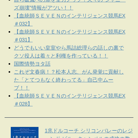
ズ崩壊”情報がアツい！！
【血統師ＳＥＶＥＮのインテリジェンス競馬EX
＃032】
【血統師ＳＥＶＥＮのインテリジェンス競馬EX
＃031】
どうでもいい皇室やら馬詰総理らの話しの裏で
クソ役人は着々と利権を作っている！！
国際情勢ヨタ話
これぞ文春病！？松本人志、がん発覚に貢献し
た「とてつもなく終わってる」自己中ムー
ブ！！
【血統師ＳＥＶＥＮのインテリジェンス競馬EX
＃028】
1兆ドルコーチ シリコンバレーのレジ