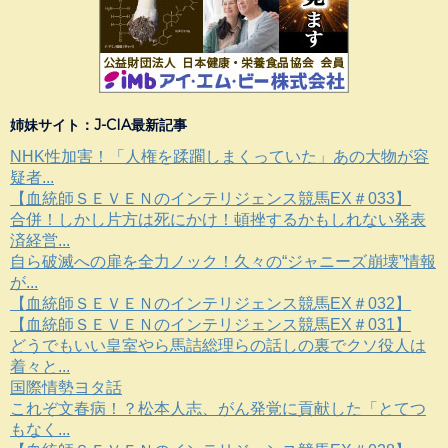
姉妹サイト：J-CIA最新記事
NHK性加害！「人権を蹂躙しまくっていた」あの大物が容
疑者...
【血統師ＳＥＶＥＮのインテリジェンス競馬EX＃033】
合併！しかし片方は死にかけ！頓挫するかもしれない発表
済経営...
自ら破滅への扉を全力ノック！久々の“ジャニーズ崩壊”情報
が...
【血統師ＳＥＶＥＮのインテリジェンス競馬EX＃032】
【血統師ＳＥＶＥＮのインテリジェンス競馬EX＃031】
どうでもいい皇室やら馬詰総理らの話しの裏でクソ役人は
着々と...
国際情勢ヨタ話
これぞ文春病！？松本人志、がん発覚に貢献した「とてつ
もなく...