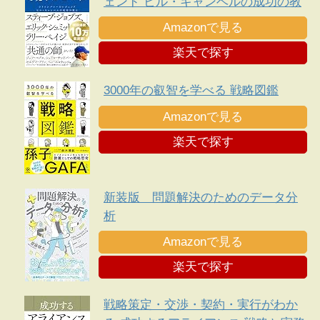
ェンド ビル・キャンベルの成功の教
え
Amazonで見る
楽天で探す
3000年の叡智を学べる 戦略図鑑
Amazonで見る
楽天で探す
新装版 問題解決のためのデータ分
析
Amazonで見る
楽天で探す
戦略策定・交渉・契約・実行がわか