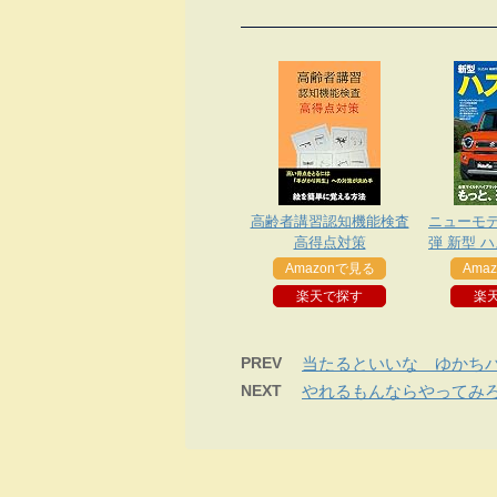
高齢者講習認知機能検査
ニューモデ
高得点対策
弾 新型 
Amazonで見る
Ama
楽天で探す
楽
PREV
当たるといいな ゆかち
NEXT
やれるもんならやってみ