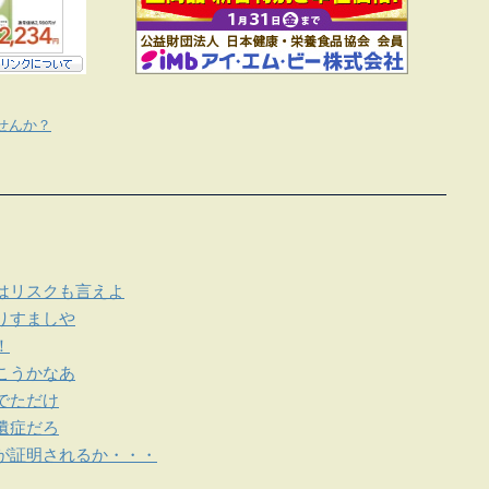
せんか？
はリスクも言えよ
りすましや
！
こうかなあ
でただけ
遺症だろ
が証明されるか・・・