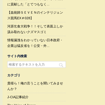
に貢献した「とてつもなく...
【血統師ＳＥＶＥＮのインテリジェン
ス競馬EX＃028】
河原乞食大戦争！！そして表面上しか
汲み取れないクズマスゴミ
情報漏洩をわかっていない日本政府・
企業は猛反省を！公安・外...
サイト内検索
カテゴリ
貴様ら！俺の言うことを聞いてみませ
んか？
J-CIA記事紹介