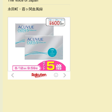
The Voice of Japan
永田町・霞ヶ関血風録