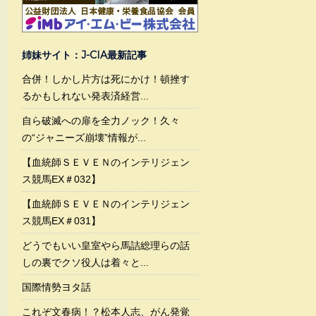
姉妹サイト：J-CIA最新記事
合併！しかし片方は死にかけ！頓挫す
るかもしれない発表済経営...
自ら破滅への扉を全力ノック！久々
の“ジャニーズ崩壊”情報が...
【血統師ＳＥＶＥＮのインテリジェン
ス競馬EX＃032】
【血統師ＳＥＶＥＮのインテリジェン
ス競馬EX＃031】
どうでもいい皇室やら馬詰総理らの話
しの裏でクソ役人は着々と...
国際情勢ヨタ話
これぞ文春病！？松本人志、がん発覚