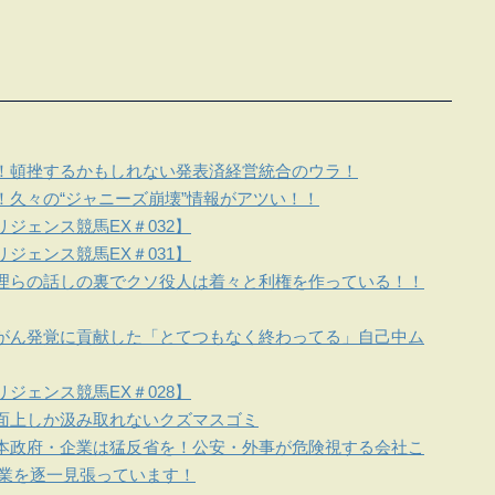
！頓挫するかもしれない発表済経営統合のウラ！
！久々の“ジャニーズ崩壊”情報がアツい！！
ジェンス競馬EX＃032】
ジェンス競馬EX＃031】
理らの話しの裏でクソ役人は着々と利権を作っている！！
がん発覚に貢献した「とてつもなく終わってる」自己中ム
ジェンス競馬EX＃028】
面上しか汲み取れないクズマスゴミ
本政府・企業は猛反省を！公安・外事が危険視する会社こ
企業を逐一見張っています！