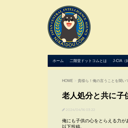
ホーム
二階堂ドットコムとは
J-CIA
HOME
>
貴様ら！俺の言うことを聞い
老人処分と共に子
2024/04/16 03:22
俺にも子供の心をとらえる力が
以下投稿。