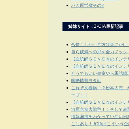
バカ厚労省その2
姉妹サイト：J-CIA最新記事
合併！しかし片方は死にかけ
自ら破滅への扉を全力ノック
【血統師ＳＥＶＥＮのインテリ
【血統師ＳＥＶＥＮのインテリ
どうでもいい皇室やら馬詰総
国際情勢ヨタ話
これぞ文春病！？松本人志、
ーブ！！
【血統師ＳＥＶＥＮのインテリ
河原乞食大戦争！！そして表
情報漏洩をわかっていない日
こにあり！JCIAはこういう