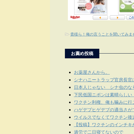
-
貴様ら！俺の言うことを聞いてみま
お薦め投稿
お薬屋さんから。
シナハニートラップ官房長官
日本人じゃない シナ虫のな
下民低国ニポンは素晴らしい
ワクチン利権、俺も噛みに行
ハゲデブヒゲデブの適当さが
ウイルスでなくてワクチン後
【投稿】ワクチンのインチキ
過労で二日寝てないので