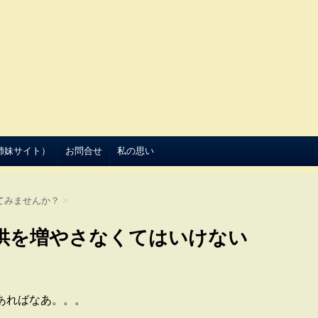
（姉妹サイト）
お問合せ
私の思い
てみませんか？
>
供を増やさなくてはいけない
あればなあ。。。