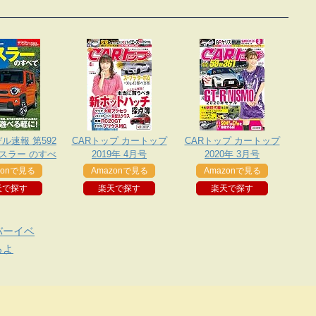
ル速報 第592
CARトップ カートップ
CARトップ カートップ
ハスラー のすべ
2019年 4月号
2020年 3月号
て
zonで見る
Amazonで見る
Amazonで見る
天で探す
楽天で探す
楽天で探す
バーイベ
ろよ