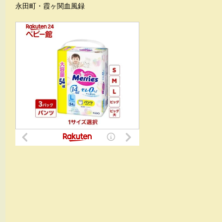
永田町・霞ヶ関血風録