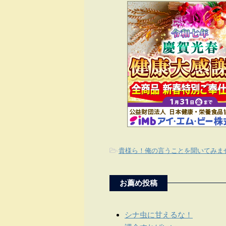
-
貴様ら！俺の言うことを聞いてみま
お薦め投稿
シナ虫に甘えるな！