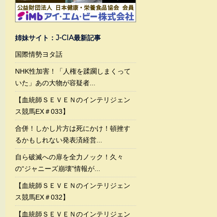
姉妹サイト：J-CIA最新記事
国際情勢ヨタ話
NHK性加害！「人権を蹂躙しまくって
いた」あの大物が容疑者...
【血統師ＳＥＶＥＮのインテリジェン
ス競馬EX＃033】
合併！しかし片方は死にかけ！頓挫す
るかもしれない発表済経営...
自ら破滅への扉を全力ノック！久々
の“ジャニーズ崩壊”情報が...
【血統師ＳＥＶＥＮのインテリジェン
ス競馬EX＃032】
【血統師ＳＥＶＥＮのインテリジェン