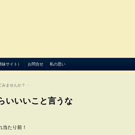
（姉妹サイト）
お問合せ
私の思い
てみませんか？
>
くらいいいこと言うな
れ当たり前！