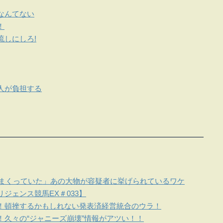
なんてない
！
流しにしろ!
人が負担する
しまくっていた」あの大物が容疑者に挙げられているワケ
ジェンス競馬EX＃033】
！頓挫するかもしれない発表済経営統合のウラ！
！久々の“ジャニーズ崩壊”情報がアツい！！