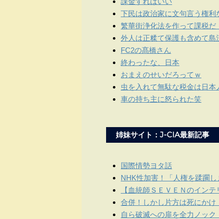
課金すればいい
下民は政治家に文句言う権利
繁華街浄化法を作って課税だ
外人は正糅て保護も含めて島
FC2の髙橋さん
終わったな、日本
おまえのせいだろってｗ
虫を入れて無駄な税金は日本
車の持ち主に怒られた笑
姉妹サイト：J-CIA最新記事
国際情勢ヨタ話
NHK性加害！「人権を蹂躙
【血統師ＳＥＶＥＮのインテリ
合併！しかし片方は死にかけ
自ら破滅への扉を全力ノック