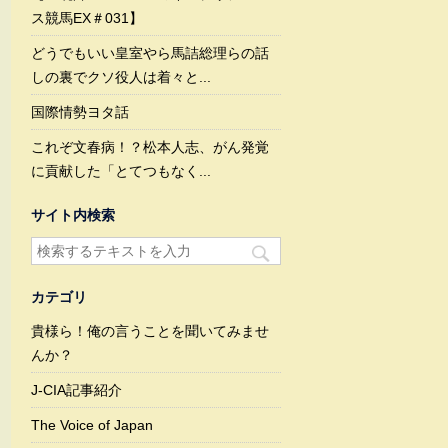
ス競馬EX＃031】
どうでもいい皇室やら馬詰総理らの話
しの裏でクソ役人は着々と...
国際情勢ヨタ話
これぞ文春病！？松本人志、がん発覚
に貢献した「とてつもなく...
サイト内検索
カテゴリ
貴様ら！俺の言うことを聞いてみませ
んか？
J-CIA記事紹介
The Voice of Japan