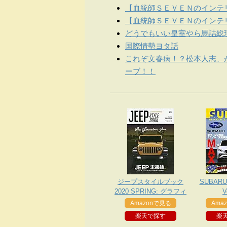
【血統師ＳＥＶＥＮのインテリ
【血統師ＳＥＶＥＮのインテリ
どうでもいい皇室やら馬詰総
国際情勢ヨタ話
これぞ文春病！？松本人志、
ーブ！！
ジープスタイルブック
SUBARU
2020 SPRING: グラフィ
V
スムック
Amazonで見る
Ama
楽天で探す
楽