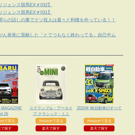
ジェンス競馬EX＃032】
ジェンス競馬EX＃031】
理らの話しの裏でクソ役人は着々と利権を作っている！！
がん発覚に貢献した「とてつもなく終わってる」自己中ム
 MAGAZINE
スクランブル・アーカイ
2020年 軽自動車のすべて
ol.26
ブ クラシック・ミニ
zonで見る
Amazonで見る
Amazonで見る
天で探す
楽天で探す
楽天で探す