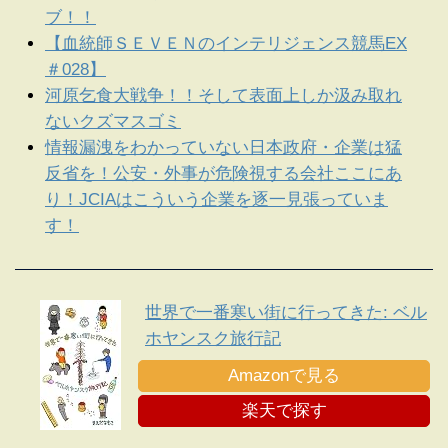
ブ！！
【血統師ＳＥＶＥＮのインテリジェンス競馬EX
＃028】
河原乞食大戦争！！そして表面上しか汲み取れ
ないクズマスゴミ
情報漏洩をわかっていない日本政府・企業は猛
反省を！公安・外事が危険視する会社ここにあ
り！JCIAはこういう企業を逐一見張っていま
す！
世界で一番寒い街に行ってきた: ベル
ホヤンスク旅行記
Amazonで見る
楽天で探す