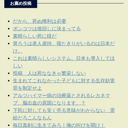
お薦め投稿
だから、死ぬ権利は必要
ポンコツは後回しに決まってる
素晴らしい死に様だ
胃ろうは老人虐待。寝たきりがいるのは日本だ
け。
これは素晴らしいシステム。日本も導入してほ
しい
投稿 人は死ななきゃ繁栄しない
生まれてこれなかった子どもに対する生存妨害
罪を制定せよ
アルツハイマー病の治療薬とされるレカネマ
ブ、脳出血の原因になります。？
下民に対しても安く売る意味がわからない 需
給だろこんなもん
毎日真剣に生きてみろ！俺の叫びを聞け！