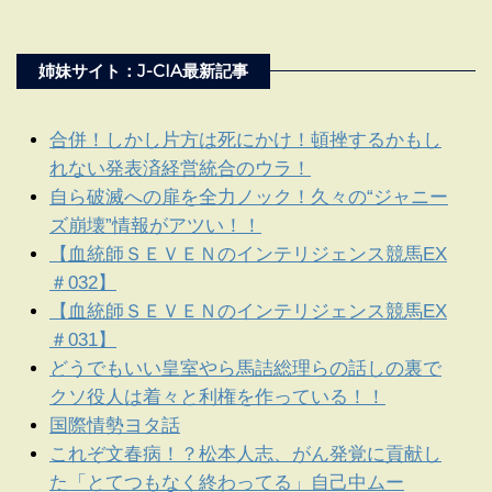
姉妹サイト：J-CIA最新記事
合併！しかし片方は死にかけ！頓挫するかもし
れない発表済経営統合のウラ！
自ら破滅への扉を全力ノック！久々の“ジャニー
ズ崩壊”情報がアツい！！
【血統師ＳＥＶＥＮのインテリジェンス競馬EX
＃032】
【血統師ＳＥＶＥＮのインテリジェンス競馬EX
＃031】
どうでもいい皇室やら馬詰総理らの話しの裏で
クソ役人は着々と利権を作っている！！
国際情勢ヨタ話
これぞ文春病！？松本人志、がん発覚に貢献し
た「とてつもなく終わってる」自己中ムー