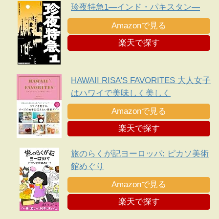
珍夜特急1―インド・パキスタン―
Amazonで見る
楽天で探す
HAWAII RISA'S FAVORITES 大人女子
はハワイで美味しく美しく
Amazonで見る
楽天で探す
旅のらくが記ヨーロッパ: ピカソ美術
館めぐり
Amazonで見る
楽天で探す