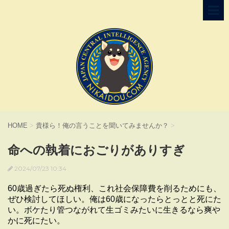
HOME
>
貴様ら！俺の言うことを聞いてみませんか？
>
命への執着におごりがありすぎ
2024/07/23 10:34
60歳過ぎたら死ぬ権利、これ社会保障費を削るためにも、
ぜひ検討してほしい。俺は60歳になったらとっとと死にた
い。ボケたり管つながれて生ゴミみたいに生きるなら爽や
かに死にたい。