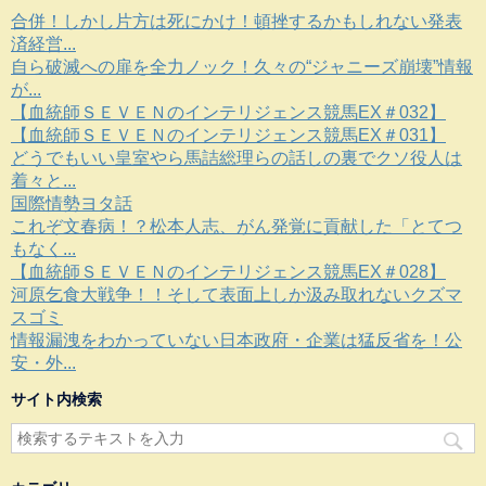
合併！しかし片方は死にかけ！頓挫するかもしれない発表
済経営...
自ら破滅への扉を全力ノック！久々の“ジャニーズ崩壊”情報
が...
【血統師ＳＥＶＥＮのインテリジェンス競馬EX＃032】
【血統師ＳＥＶＥＮのインテリジェンス競馬EX＃031】
どうでもいい皇室やら馬詰総理らの話しの裏でクソ役人は
着々と...
国際情勢ヨタ話
これぞ文春病！？松本人志、がん発覚に貢献した「とてつ
もなく...
【血統師ＳＥＶＥＮのインテリジェンス競馬EX＃028】
河原乞食大戦争！！そして表面上しか汲み取れないクズマ
スゴミ
情報漏洩をわかっていない日本政府・企業は猛反省を！公
安・外...
サイト内検索