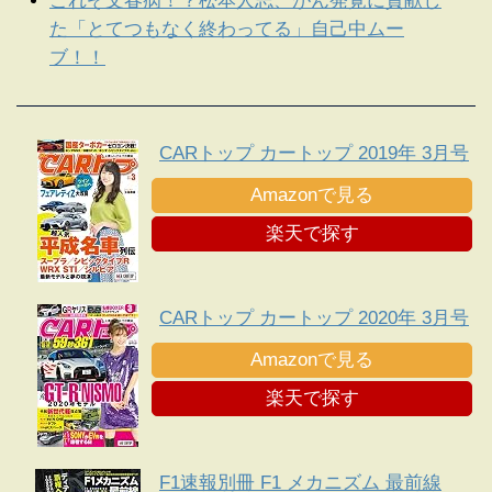
これぞ文春病！？松本人志、がん発覚に貢献し
た「とてつもなく終わってる」自己中ムー
ブ！！
CARトップ カートップ 2019年 3月号
Amazonで見る
楽天で探す
CARトップ カートップ 2020年 3月号
Amazonで見る
楽天で探す
F1速報別冊 F1 メカニズム 最前線