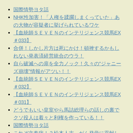
国際情勢ヨタ話
NHK性加害！「人権を蹂躙しまくっていた」あ
の大物が容疑者に挙げられているワケ
【血統師ＳＥＶＥＮのインテリジェンス競馬EX
＃033】
合併！しかし片方は死にかけ！頓挫するかもし
れない発表済経営統合のウラ！
自ら破滅への扉を全力ノック！久々の“ジャニー
ズ崩壊”情報がアツい！！
【血統師ＳＥＶＥＮのインテリジェンス競馬EX
＃032】
【血統師ＳＥＶＥＮのインテリジェンス競馬EX
＃031】
どうでもいい皇室やら馬詰総理らの話しの裏で
クソ役人は着々と利権を作っている！！
国際情勢ヨタ話