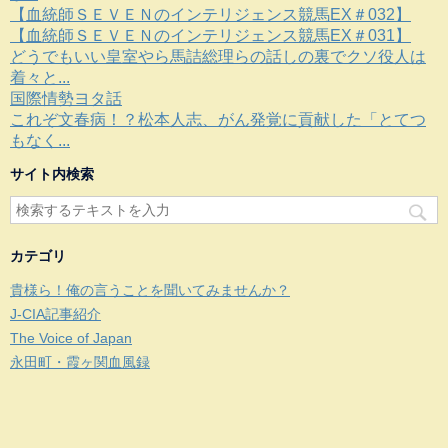
【血統師ＳＥＶＥＮのインテリジェンス競馬EX＃032】
【血統師ＳＥＶＥＮのインテリジェンス競馬EX＃031】
どうでもいい皇室やら馬詰総理らの話しの裏でクソ役人は
着々と...
国際情勢ヨタ話
これぞ文春病！？松本人志、がん発覚に貢献した「とてつ
もなく...
サイト内検索
カテゴリ
貴様ら！俺の言うことを聞いてみませんか？
J-CIA記事紹介
The Voice of Japan
永田町・霞ヶ関血風録