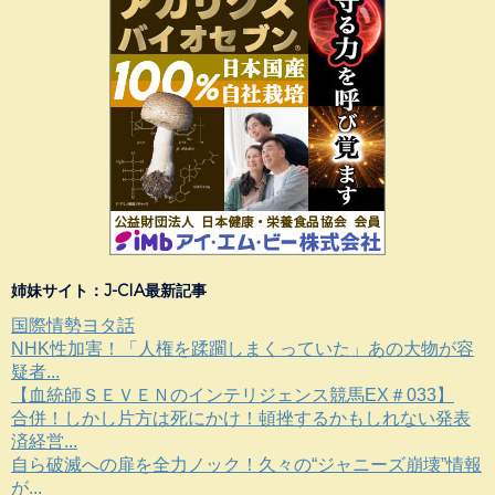
姉妹サイト：J-CIA最新記事
国際情勢ヨタ話
NHK性加害！「人権を蹂躙しまくっていた」あの大物が容
疑者...
【血統師ＳＥＶＥＮのインテリジェンス競馬EX＃033】
合併！しかし片方は死にかけ！頓挫するかもしれない発表
済経営...
自ら破滅への扉を全力ノック！久々の“ジャニーズ崩壊”情報
が...