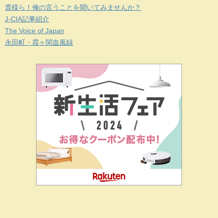
貴様ら！俺の言うことを聞いてみませんか？
J-CIA記事紹介
The Voice of Japan
永田町・霞ヶ関血風録