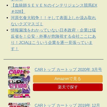
【血統師ＳＥＶＥＮのインテリジェンス競馬EX
＃028】
河原乞食大戦争！！そして表面上しか汲み取れ
ないクズマスゴミ
情報漏洩をわかっていない日本政府・企業は猛
反省を！公安・外事が危険視する会社ここにあ
り！JCIAはこういう企業を逐一見張っていま
す！
CARトップ カートップ 2020年 3月号
Amazonで見る
楽天で探す
CARトップ カートップ 2019年 12月