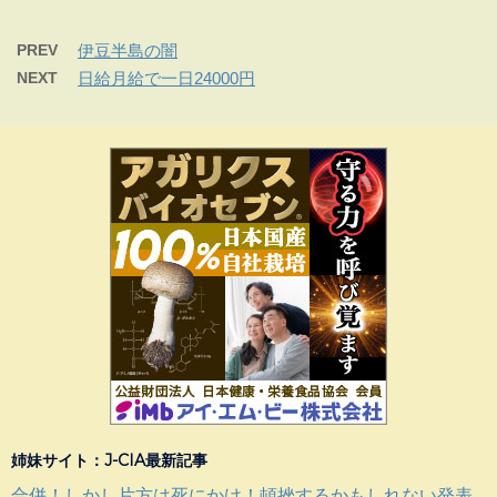
PREV
伊豆半島の闇
NEXT
日給月給で一日24000円
姉妹サイト：J-CIA最新記事
合併！しかし片方は死にかけ！頓挫するかもしれない発表