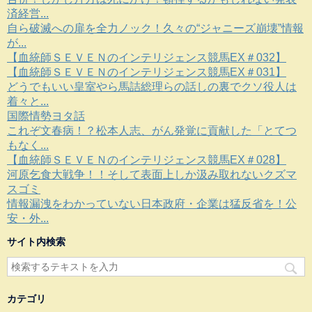
済経営...
自ら破滅への扉を全力ノック！久々の“ジャニーズ崩壊”情報
が...
【血統師ＳＥＶＥＮのインテリジェンス競馬EX＃032】
【血統師ＳＥＶＥＮのインテリジェンス競馬EX＃031】
どうでもいい皇室やら馬詰総理らの話しの裏でクソ役人は
着々と...
国際情勢ヨタ話
これぞ文春病！？松本人志、がん発覚に貢献した「とてつ
もなく...
【血統師ＳＥＶＥＮのインテリジェンス競馬EX＃028】
河原乞食大戦争！！そして表面上しか汲み取れないクズマ
スゴミ
情報漏洩をわかっていない日本政府・企業は猛反省を！公
安・外...
サイト内検索
カテゴリ