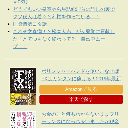
＃031】
どうでもいい皇室やら馬詰総理らの話しの裏で
クソ役人は着々と利権を作っている！！
国際情勢ヨタ話
これぞ文春病！？松本人志、がん発覚に貢献し
た「とてつもなく終わってる」自己中ムー
ブ！！
ボリンジャーバンドを使いこなせば
FXはカンタンに稼げる！2019年最新
版
Amazonで見る
楽天で探す
お金のこと何もわからないままフリ
ーランスになっちゃいましたが税金