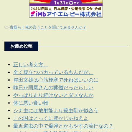
-
貴様ら！俺の言うことを聞いてみませんか？
お薦め投稿
正しい考え方。
全く腹立つバカっているもんだが。
岸田文雄は心筋梗塞で死ねばいいのに
昨日が阿尾さんの葬儀だったらしい
やっぱり走り続けないとダメなんか
体に悪い食い物
シナ虫には放射能より殺虫剤が似合う
この国はとっくに豊かじゃねえよ
最近道虫の中で爆弾とかもやすの流行なの？