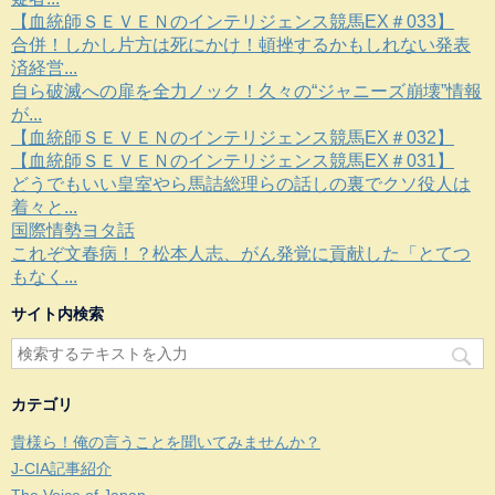
【血統師ＳＥＶＥＮのインテリジェンス競馬EX＃033】
合併！しかし片方は死にかけ！頓挫するかもしれない発表
済経営...
自ら破滅への扉を全力ノック！久々の“ジャニーズ崩壊”情報
が...
【血統師ＳＥＶＥＮのインテリジェンス競馬EX＃032】
【血統師ＳＥＶＥＮのインテリジェンス競馬EX＃031】
どうでもいい皇室やら馬詰総理らの話しの裏でクソ役人は
着々と...
国際情勢ヨタ話
これぞ文春病！？松本人志、がん発覚に貢献した「とてつ
もなく...
サイト内検索
カテゴリ
貴様ら！俺の言うことを聞いてみませんか？
J-CIA記事紹介