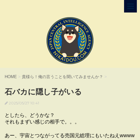
HOME
>
貴様ら！俺の言うことを聞いてみませんか？
>
石バカに隠し子がいる
2025/05/27 10:41
としたら、どうかな？
それもまずい感じの相手で。。。
あー、宇宙とつながってる売国元総理にもいたねえwwww