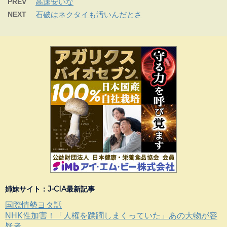
PREV
高速安いな
NEXT
石破はネクタイも汚いんだとさ
姉妹サイト：J-CIA最新記事
国際情勢ヨタ話
NHK性加害！「人権を蹂躙しまくっていた」あの大物が容
疑者...