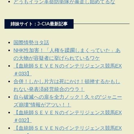
どうもイラン革命防衛隊が暴走し始めてるな
姉妹サイト：J-CIA最新記事
国際情勢ヨタ話
NHK性加害！「人権を蹂躙しまくっていた」あ
の大物が容疑者に挙げられているワケ
【血統師ＳＥＶＥＮのインテリジェンス競馬EX
＃033】
合併！しかし片方は死にかけ！頓挫するかもし
れない発表済経営統合のウラ！
自ら破滅への扉を全力ノック！久々の“ジャニー
ズ崩壊”情報がアツい！！
【血統師ＳＥＶＥＮのインテリジェンス競馬EX
＃032】
【血統師ＳＥＶＥＮのインテリジェンス競馬EX