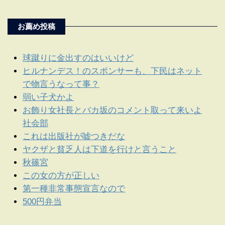
お薦め投稿
球蹴りに金出すのはいいけど
ヒルナンデス！のスポンサーも、下民はネット
で物言うなって事？
弱い子犬かよ
お飾り女社長とバカ坂のコメント取って来いよ
社会部
これは出版社が嘘つきだな
ヤクザと貧乏人は下道を行けと言うこと
秋篠宮
この女の方が正しい
第一種非常事態宣言なので
500円弁当