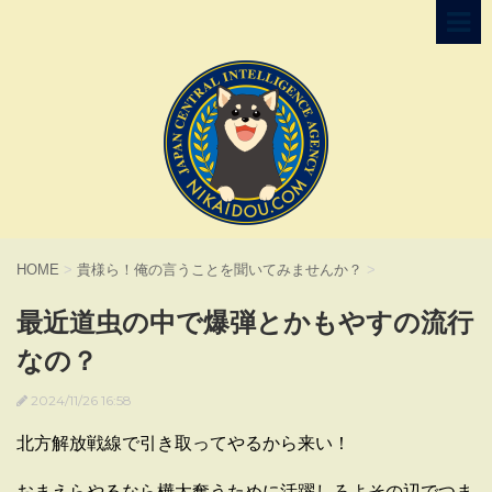
HOME
>
貴様ら！俺の言うことを聞いてみませんか？
>
最近道虫の中で爆弾とかもやすの流行
なの？
2024/11/26 16:58
北方解放戦線で引き取ってやるから来い！
おまえらやるなら樺太奪うために活躍しろよその辺でつま