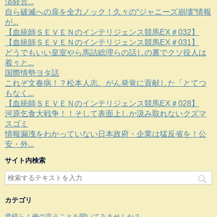
済経営...
自ら破滅への扉を全力ノック！久々の“ジャニーズ崩壊”情報
が...
【血統師ＳＥＶＥＮのインテリジェンス競馬EX＃032】
【血統師ＳＥＶＥＮのインテリジェンス競馬EX＃031】
どうでもいい皇室やら馬詰総理らの話しの裏でクソ役人は
着々と...
国際情勢ヨタ話
これぞ文春病！？松本人志、がん発覚に貢献した「とてつ
もなく...
【血統師ＳＥＶＥＮのインテリジェンス競馬EX＃028】
河原乞食大戦争！！そして表面上しか汲み取れないクズマ
スゴミ
情報漏洩をわかっていない日本政府・企業は猛反省を！公
安・外...
サイト内検索
カテゴリ
貴様ら！俺の言うことを聞いてみませんか？