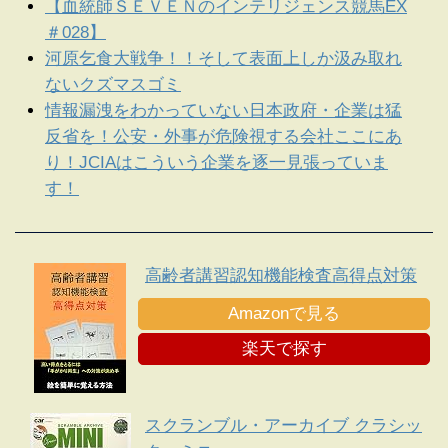
【血統師ＳＥＶＥＮのインテリジェンス競馬EX
＃028】
河原乞食大戦争！！そして表面上しか汲み取れ
ないクズマスゴミ
情報漏洩をわかっていない日本政府・企業は猛
反省を！公安・外事が危険視する会社ここにあ
り！JCIAはこういう企業を逐一見張っていま
す！
高齢者講習認知機能検査高得点対策
Amazonで見る
楽天で探す
スクランブル・アーカイブ クラシッ