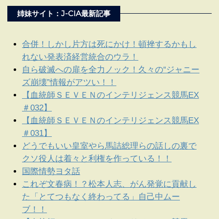
姉妹サイト：J-CIA最新記事
合併！しかし片方は死にかけ！頓挫するかもし
れない発表済経営統合のウラ！
自ら破滅への扉を全力ノック！久々の“ジャニー
ズ崩壊”情報がアツい！！
【血統師ＳＥＶＥＮのインテリジェンス競馬EX
＃032】
【血統師ＳＥＶＥＮのインテリジェンス競馬EX
＃031】
どうでもいい皇室やら馬詰総理らの話しの裏で
クソ役人は着々と利権を作っている！！
国際情勢ヨタ話
これぞ文春病！？松本人志、がん発覚に貢献し
た「とてつもなく終わってる」自己中ムー
ブ！！