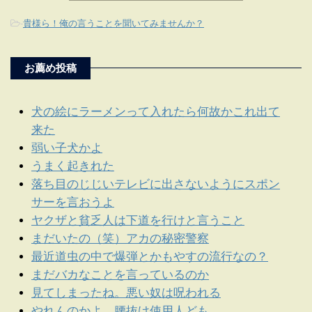
-
貴様ら！俺の言うことを聞いてみませんか？
お薦め投稿
犬の絵にラーメンって入れたら何故かこれ出て
来た
弱い子犬かよ
うまく起きれた
落ち目のじじいテレビに出さないようにスポン
サーを言おうよ
ヤクザと貧乏人は下道を行けと言うこと
まだいたの（笑）アカの秘密警察
最近道虫の中で爆弾とかもやすの流行なの？
まだバカなことを言っているのか
見てしまったね。悪い奴は呪われる
やれんのかよ、腰抜け使用人ども