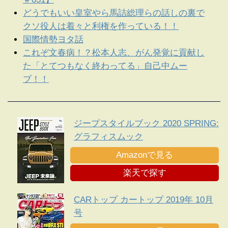
どうでもいい皇室やら馬詰総理らの話しの裏で
クソ役人は着々と利権を作っている！！
国際情勢ヨタ話
これぞ文春病！？松本人志、がん発覚に貢献し
た「とてつもなく終わってる」自己中ムー
ブ！！
ジープスタイルブック 2020 SPRING:
グラフィスムック
Amazonで見る
楽天で探す
CARトップ カートップ 2019年 10月
号