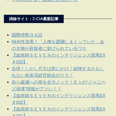
姉妹サイト：J-CIA最新記事
国際情勢ヨタ話
NHK性加害！「人権を蹂躙しまくっていた」あ
の大物が容疑者に挙げられているワケ
【血統師ＳＥＶＥＮのインテリジェンス競馬EX
＃033】
合併！しかし片方は死にかけ！頓挫するかもし
れない発表済経営統合のウラ！
自ら破滅への扉を全力ノック！久々の“ジャニー
ズ崩壊”情報がアツい！！
【血統師ＳＥＶＥＮのインテリジェンス競馬EX
＃032】
【血統師ＳＥＶＥＮのインテリジェンス競馬EX
＃031】