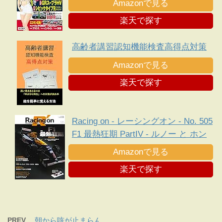
Amazonで見る
楽天で探す
高齢者講習認知機能検査高得点対策
Amazonで見る
楽天で探す
Racing on - レーシングオン - No. 505
F1 最熱狂期 PartIV - ルノー と ホン
ダ 、新規定下に勃発した熾烈な エン
Amazonで見る
ジン 戦争 -
楽天で探す
PREV
朝から咳が止まらん