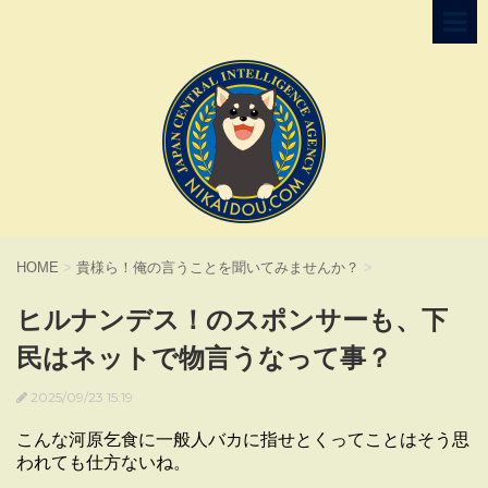
HOME
>
貴様ら！俺の言うことを聞いてみませんか？
>
ヒルナンデス！のスポンサーも、下
民はネットで物言うなって事？
2025/09/23 15:19
こんな河原乞食に一般人バカに指せとくってことはそう思
われても仕方ないね。