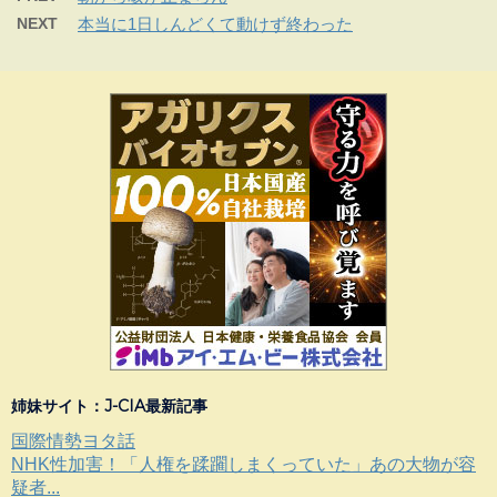
NEXT
本当に1日しんどくて動けず終わった
姉妹サイト：J-CIA最新記事
国際情勢ヨタ話
NHK性加害！「人権を蹂躙しまくっていた」あの大物が容
疑者...