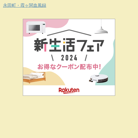
永田町・霞ヶ関血風録
二階堂ドットコムとは
私の思い
J-CIA（姉妹サイト）
お問
合せ