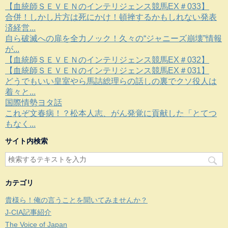
【血統師ＳＥＶＥＮのインテリジェンス競馬EX＃033】
合併！しかし片方は死にかけ！頓挫するかもしれない発表
済経営...
自ら破滅への扉を全力ノック！久々の“ジャニーズ崩壊”情報
が...
【血統師ＳＥＶＥＮのインテリジェンス競馬EX＃032】
【血統師ＳＥＶＥＮのインテリジェンス競馬EX＃031】
どうでもいい皇室やら馬詰総理らの話しの裏でクソ役人は
着々と...
国際情勢ヨタ話
これぞ文春病！？松本人志、がん発覚に貢献した「とてつ
もなく...
サイト内検索
カテゴリ
貴様ら！俺の言うことを聞いてみませんか？
J-CIA記事紹介
The Voice of Japan